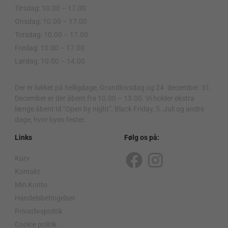
Tirsdag: 10.00 – 17.00
Onsdag: 10.00 – 17.00
Torsdag: 10.00 – 17.00
Fredag: 10.00 – 17.00
Lørdag: 10.00 – 14.00
.
Der er lukket på helligdage, Grundlovsdag og 24. december. 31.
December er der åbent fra 10.00 – 13.00. Vi holder ekstra
længe åbent til “Open by night”, Black Friday, 5. Juli og andre
dage, hvor byen fester.
Links
Følg os på:
Kurv
F
I
Kontakt
a
n
Min Konto
c
s
Handelsbetingelser
Privatlivspolitik
e
t
Cookie politik