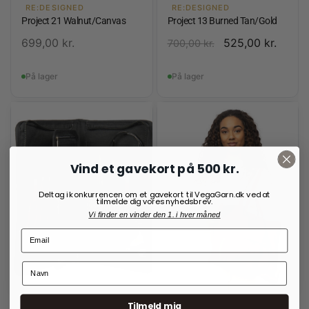
RE:DESIGNED
RE:DESIGNED
Project 21 Walnut/Canvas
Project 13 Burned Tan/Gold
699,00
kr.
525,00
kr.
700,00
kr.
På lager
På lager
Vind et gavekort på 500 kr.
Deltag i konkurrencen om et gavekort til VegaGarn.dk ved at
tilmelde dig vores nyhedsbrev.
Vi finder en vinder den 1. i hver måned
Tilmeld mig