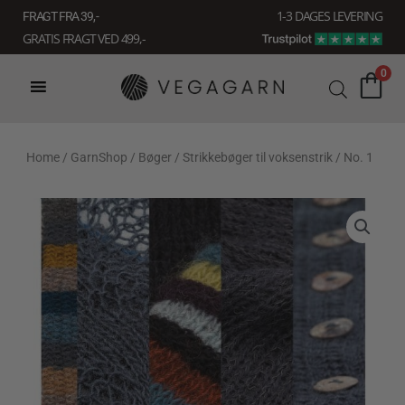
Gå
1-3 DAGES LEVERING
FRAGT FRA 39, -
til
GRATIS FRAGT VED 499,-
indholdet
0
Home
/
GarnShop
/
Bøger
/
Strikkebøger til voksenstrik
/ No. 1