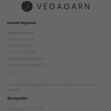
Kontakt VegaGarn
Vores adresse er:
Vendersgade 26C
7000 Fredericia
CVR nr. 36593989
Email: hej@vegagarn.dk
Ring eller send SMS til os på:
Tlf. 40 76 53 63
.
Hvis vi ikke lige tager telefonen, så er det fordi, vi har travlt i
butikken.
Åbningstider
Mandag: 10.00 – 17.00