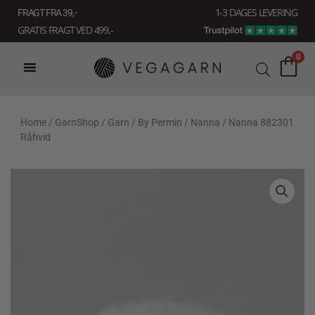
Gå
1-3 DAGES LEVERING
FRAGT FRA 39, -
til
GRATIS FRAGT VED 499,-
indholdet
0
Home
/
GarnShop
/
Garn
/
By Permin
/
Nanna
/ Nanna 882301
Råhvid