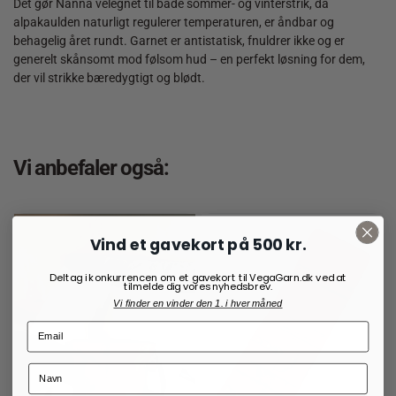
Det gør Nanna velegnet til både sommer- og vinterstrik, da
alpakaulden naturligt regulerer temperaturen, er åndbar og
behagelig året rundt. Garnet er antistatisk, fnuldrer ikke og er
generelt skånsomt mod følsom hud – en perfekt løsning for dem,
der vil strikke bæredygtigt og blødt.
Vi anbefaler også:
Vind et gavekort på 500 kr.
Deltag i konkurrencen om et gavekort til VegaGarn.dk ved at
tilmelde dig vores nyhedsbrev.
Vi finder en vinder den 1. i hver måned