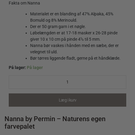
Fakta om Nanna
Materialet er en blanding af 47% Alpaka, 45%
Bomuld og 8% Merinould.
Der er 50 gram garn i et nøgle.
Løbelængden er at 17-18 masker x 26-28 pinde
giver 10 x 10 cm på pinde 4½ til 5 mm.
Nanna bør vaskes i hånden med en sæbe, der er
velegnet til uld.
Bør tørres liggende fladt, gerne på et håndklæde.
På lager:
På lager
Nanna
882301
Råhvid
quantity
Læg i kurv
Nanna by Permin – Naturens egen
farvepalet