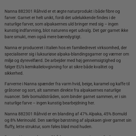
Nanna 882301 Råhvid er et ægte naturprodukt i både fibre og
farver. Garnet er helt unikt, fordi det udelukkende findes i de
naturlige farver, som alpakaernes uld bringer med sig – ingen
kunstig indfarvning, blot naturens eget udvalg. Det gør garnet ikke
bare smukt, men også mere bæredygtigt.
Nanna er produceret i Italien hos en familiedrevet virksomhed, der
specialiserer sig i luksuriøse alpaka-blandingsgarner og værner om
miljø og dyrevelfærd. De arbejder med høj gennemsigtighed og
følger EU’s kemikalielovgivning for at sikre både kvalitet og
sikkerhed.
Farverne i Nanna spænder fra varm hvid, beige, karamel og kaffe til
gråtoner og sort, alt sammen direkte fra alpakaernes naturlige
nuancer. Selv bomuldstråden, som binder garnet sammen, er i sin
naturlige farve – ingen kunstig bearbejdning her.
Nanna 882301 Råhvid er en blanding af 47% Alpaka, 45% Bomuld
og 8% Merinould. Den særlige børstning af alpakaen giver garnet sin
fluffy, lette struktur, som føles blød mod huden.