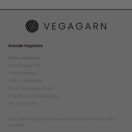
Kontakt VegaGarn
Vores adresse er:
Vendersgade 26C
7000 Fredericia
CVR nr. 36593989
Email: hej@vegagarn.dk
Ring eller send SMS til os på:
Tlf. 40 76 53 63
.
Hvis vi ikke lige tager telefonen, så er det fordi, vi har travlt i
butikken.