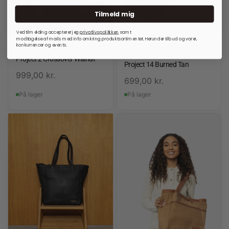
Tilmeld mig
Ved tilmelding accepterer jeg
privatlivspolitkken
samt
modtagelse af mails med info omkring produktsortimentet. Herunder tilbud og varer,
konkurrencer og events.
RE:DESIGNED
OPBEVARINGSLØSNINGER
TIL RUNDPINDE
Project 2 Crossover Walnut
Project 14 Burned Tan
999,00
kr.
699,00
kr.
På lager
På lager