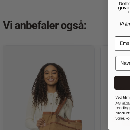
Delt
gave
Vi anbefaler også:
Vi fi
Ved tilm
jeg
priva
modtage
produkts
varer, k