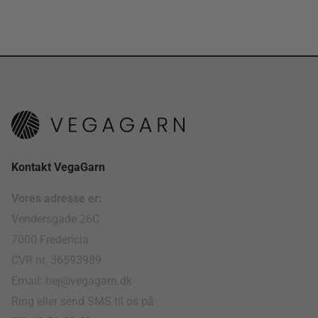
Kontakt VegaGarn
Vores adresse er:
Vendersgade 26C
7000 Fredericia
CVR nr. 36593989
Email: hej@vegagarn.dk
Ring eller send SMS til os på: