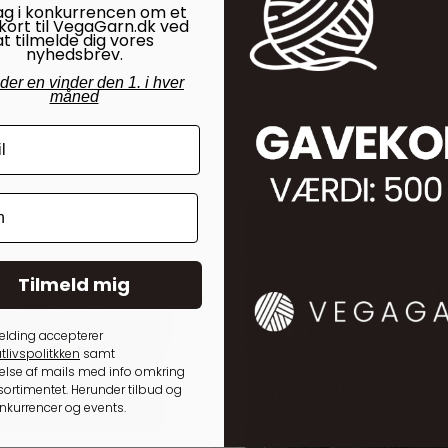
ag i konkurrencen om et
kort til VegaGarn.dk ved
at tilmelde dig vores
nyhedsbrev.
nder en vinder den 1. i hver
måned
Tilmeld mig
elding accepterer
tlivspolitkken
samt
lse af mails med info omkring
ortimentet. Herunder tilbud og
onkurrencer og events.