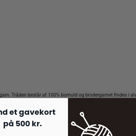
arn. Tråden består af 100% bomuld og brodergarnet findes i alve
 tråden kan deles i 6.
nd et gavekort
på 500 kr.