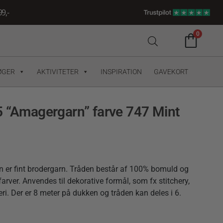
9,-
0
ØGER
AKTIVITETER
INSPIRATION
GAVEKORT
5 “Amagergarn” farve 747 Mint
 er fint brodergarn. Tråden består af 100% bomuld og
farver. Anvendes til dekorative formål, som fx stitchery,
i. Der er 8 meter på dukken og tråden kan deles i 6.