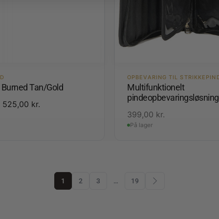
ED
OPBEVARING TIL STRIKKEPIN
3 Burned Tan/Gold
Multifunktionelt
pindeopbevaringsløsning
525,00
kr.
399,00
kr.
På lager
1
2
3
…
19