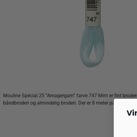
Mouline Spécial 25 “Amagergarn” farve 747 Mint er fint broderg
båndbroderi og almindelig broderi. Der er 8 meter på dukken og
Vi