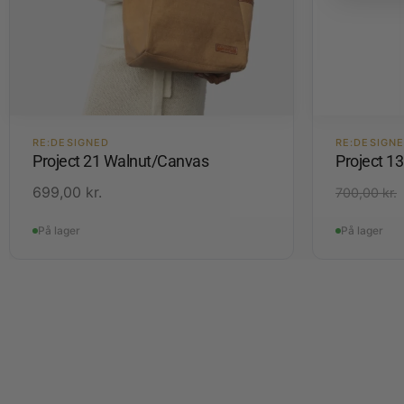
RE:DESIGNED
RE:DESIGN
Project 21 Walnut/Canvas
Project 1
699,00
kr.
700,00
kr.
På lager
På lager