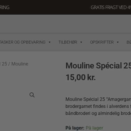
ERING
GRATIS FRAGT VED 49
TASKER OG OPBEVARING
TILBEHØR
OPSKRIFTER
B
Mouline Spécial 2
l 25
/ Mouline
15,00
kr.
Mouline Spécial 25 “Amagergarn
brodergarnet findes i alverdens 
båndbroderi og almindelig broder
Mouline
På lager:
På lager