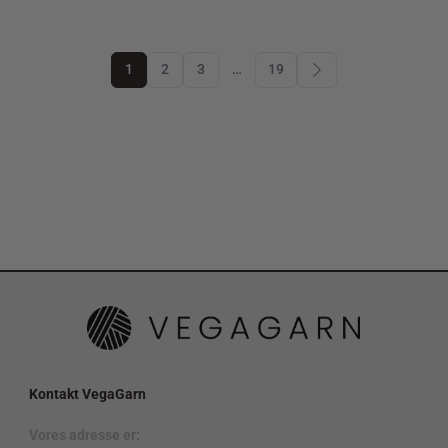
1
2
3
…
19
Kontakt VegaGarn
Vores adresse er: