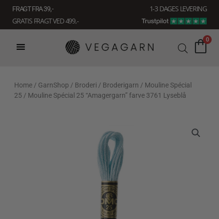
Gå
1-3 DAGES LEVERING
FRAGT FRA 39, -
til
GRATIS FRAGT VED 499,-
indholdet
0
Home
/
GarnShop
/
Broderi
/
Broderigarn
/
Mouline Spécial
25
/ Mouline Spécial 25 “Amagergarn” farve 3761 Lyseblå