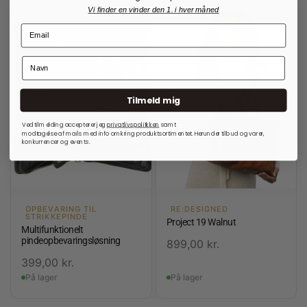
Vi finder en vinder den 1. i hver måned
Tilmeld mig
Ved tilmelding accepterer jeg
privatlivspolitkken
samt
modtagelse af mails med info omkring produktsortimentet. Herunder tilbud og varer,
konkurrencer og events.
OPBEVARING TIL
RE:DESIGNED
STRIKKEPINDE
Project 19 Walnut
Multifunktionelt
pindeopbevaringsløsning
899,00
kr.
399,00
kr.
På lager
På lager