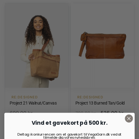
RE:DESIGNED
RE:DESIGNED
Project 21 Walnut/Canvas
Project 13 Burned Tan/Gold
699,00
kr.
525,00
kr.
700,00
kr.
Vind et gavekort på 500 kr.
På lager
På lager
Deltag i konkurrencen om et gavekort til VegaGarn.dk ved at
tilmelde dig vores nyhedsbrev.