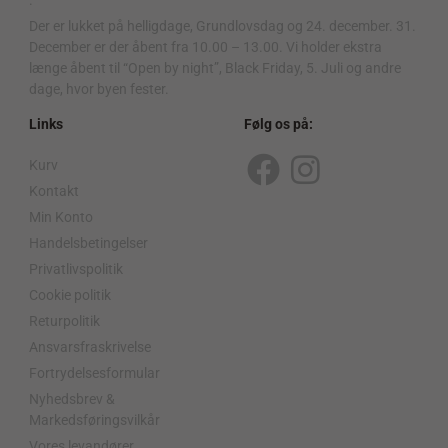
Der er lukket på helligdage, Grundlovsdag og 24. december. 31.
December er der åbent fra 10.00 – 13.00. Vi holder ekstra
længe åbent til “Open by night”, Black Friday, 5. Juli og andre
dage, hvor byen fester.
Links
Følg os på:
Kurv
F
I
Kontakt
a
n
Min Konto
c
s
Handelsbetingelser
Privatlivspolitik
e
t
Cookie politik
b
a
Returpolitik
o
g
Ansvarsfraskrivelse
o
r
Fortrydelsesformular
Nyhedsbrev &
k
a
Markedsføringsvilkår
Vores levandører