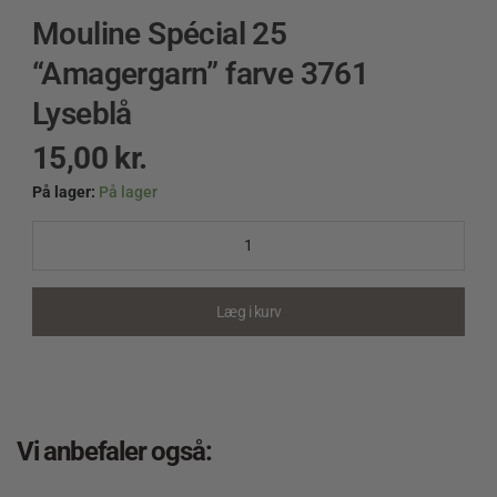
Mouline Spécial 25
“Amagergarn” farve 3761
Lyseblå
15,00
kr.
På lager:
På lager
Mouline
Spécial
25
"Amagergarn"
farve
Læg i kurv
3761
Lyseblå
quantity
Vi anbefaler også: