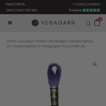
Gå
1-3 DAGES LEVERING
FRAGT FRA 39, -
til
GRATIS FRAGT VED 499,-
indholdet
0
Home
/
GarnShop
/
Broderi
/
Broderigarn
/
Mouline Spécial
25
/ Mouline Spécial 25 “Amagergarn” farve 3746 Lilla