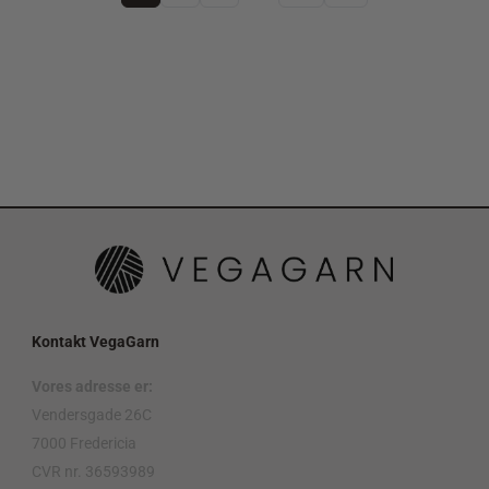
Kontakt VegaGarn
Vores adresse er:
Vendersgade 26C
7000 Fredericia
CVR nr. 36593989