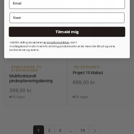
Tilmeld mig
Ved tilmelding accepterer jeg
privatlivspolitkken
samt
modtagelse af mails med info omkring produktsortimentet. Herunder tilbud og varer,
konkurrencer og events.
OPBEVARING TIL
RE:DESIGNED
STRIKKEPINDE
Project 19 Walnut
Multifunktionelt
pindeopbevaringsløsning
899,00
kr.
399,00
kr.
På lager
På lager
1
2
3
…
19