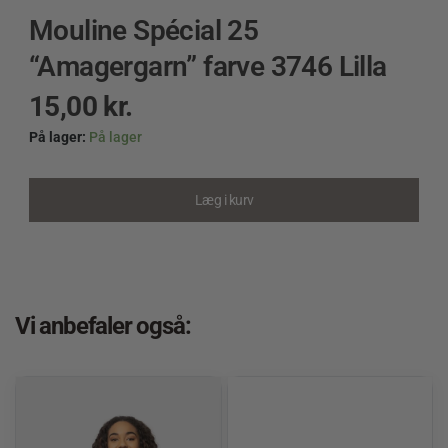
Mouline Spécial 25
“Amagergarn” farve 3746 Lilla
15,00
kr.
På lager:
På lager
Mouline
Spécial
25
Læg i kurv
"Amagergarn"
farve
3746
Lilla
quantity
Vi anbefaler også: