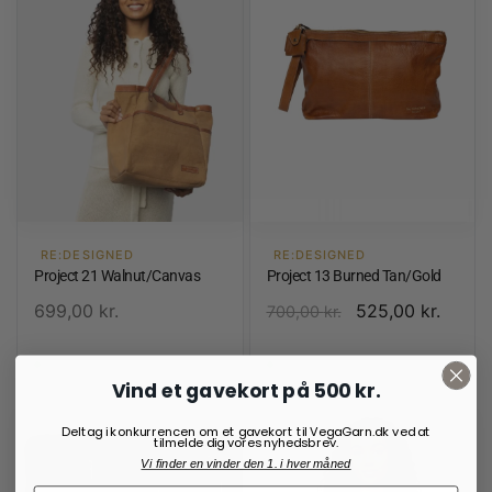
RE:DESIGNED
RE:DESIGNED
Project 21 Walnut/Canvas
Project 13 Burned Tan/Gold
699,00
kr.
525,00
kr.
700,00
kr.
På lager
På lager
Vind et gavekort på 500 kr.
Deltag i konkurrencen om et gavekort til VegaGarn.dk ved at
tilmelde dig vores nyhedsbrev.
Vi finder en vinder den 1. i hver måned