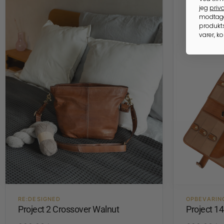
jeg
priva
modtage
produkts
varer, k
RE:DESIGNED
OPBEVARIN
Project 2 Crossover Walnut
Project 1