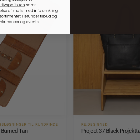
tlivspolitkken
samt
lse af mails med info omkring
ortimentet. Herunder tilbud og
onkurrencer og events.
GSLØSNINGER TIL RUNDPINDE
RE:DESIGNED
4 Burned Tan
Project 37 Black Projektt