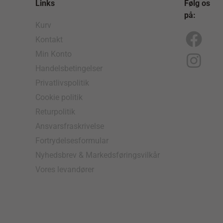
Links
Følg os
på:
Kurv
Kontakt
F
I
Min Konto
a
n
Handelsbetingelser
c
s
Privatlivspolitik
e
t
Cookie politik
b
a
Returpolitik
o
g
Ansvarsfraskrivelse
Fortrydelsesformular
o
r
Nyhedsbrev & Markedsføringsvilkår
k
a
Vores levandører
m