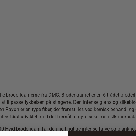
 broderigarnerne fra DMC. Broderigarnet er en 6-trådet broderitråd
or at tilpasse tykkelsen på stingene. Den intense glans og silkebl
n Rayon er en type fiber, der fremstilles ved kemisk behandling 
blev først udviklet med det formål at gøre silke mere økonomisk
0 Hvid broderigarn får den helt rigtige intense farve og blankhed