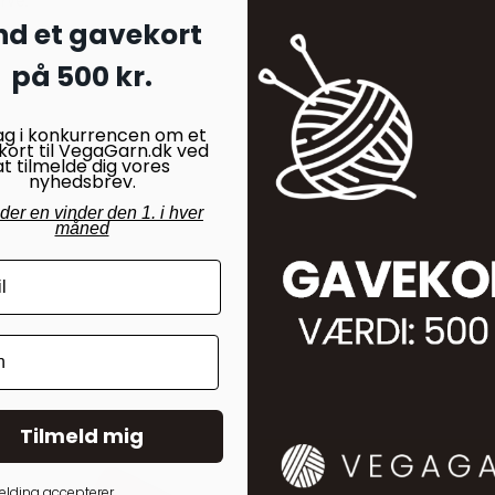
rve.
nd et gavekort
på 500 kr.
ag i konkurrencen om et
kort til VegaGarn.dk ved
at tilmelde dig vores
nyhedsbrev.
nder en vinder den 1. i hver
måned
Tilmeld mig
elding accepterer