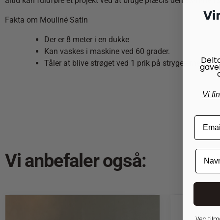
altid kan fuldføre et projekt ved at bruge præcis den samme fa
Vi
Fakta om Mouliné Satin
Der er 8 meter i en dukke
Kan vaskes i maskine ved 60 grader.
Delt
Tåler at blive strøget ved 1 prik på strygejernet.
gave
Vi fi
Vi anbefaler også:
Ved tilm