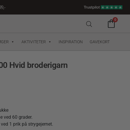
9,-
0
ØGER
AKTIVITETER
INSPIRATION
GAVEKORT
00 Hvid broderigarn
dukke
e ved 60 grader.
 ved 1 prik på strygejernet.