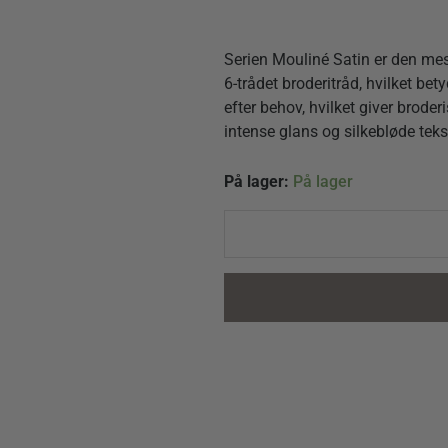
Serien Mouliné Satin er den mes
6-trådet broderitråd, hvilket bety
efter behov, hvilket giver brode
intense glans og silkebløde te
Mouline
På lager:
På lager
Satin
S5200
Hvid
broderigarn
quantity