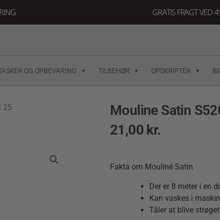
ERING
GRATIS FRAGT VED 49
TASKER OG OPBEVARING
TILBEHØR
OPSKRIFTER
B
Mouline Satin S52
l 25
21,00
kr.
Fakta om Mouliné Satin
Der er 8 meter i en 
Kan vaskes i maskin
Tåler at blive strøget