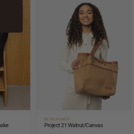
RE:DESIGNED
aske
Project 21 Walnut/Canvas