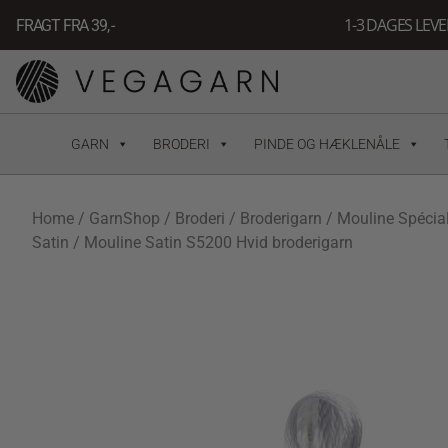
Gå
1-3 DAGES LEV
FRAGT FRA 39, -
til
indholdet
GARN
BRODERI
PINDE OG HÆKLENÅLE
Home
/
GarnShop
/
Broderi
/
Broderigarn
/
Mouline Spécia
Satin
/ Mouline Satin S5200 Hvid broderigarn