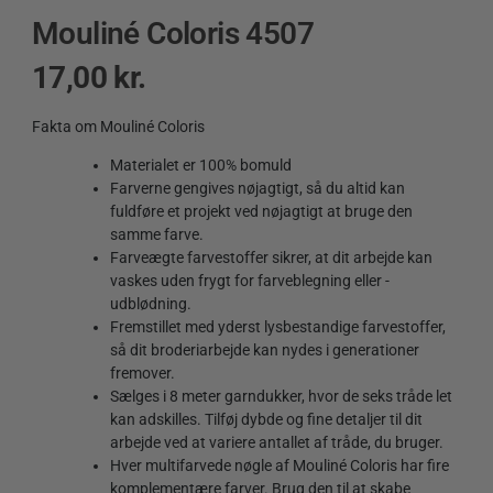
Mouliné Coloris 4507
17,00
kr.
Fakta om Mouliné Coloris
Materialet er 100% bomuld
Farverne gengives nøjagtigt, så du altid kan
fuldføre et projekt ved nøjagtigt at bruge den
samme farve.
Farveægte farvestoffer sikrer, at dit arbejde kan
vaskes uden frygt for farveblegning eller -
udblødning.
Fremstillet med yderst lysbestandige farvestoffer,
så dit broderiarbejde kan nydes i generationer
fremover.
Sælges i 8 meter garndukker, hvor de seks tråde let
kan adskilles. Tilføj dybde og fine detaljer til dit
arbejde ved at variere antallet af tråde, du bruger.
Hver multifarvede nøgle af Mouliné Coloris har fire
komplementære farver. Brug den til at skabe