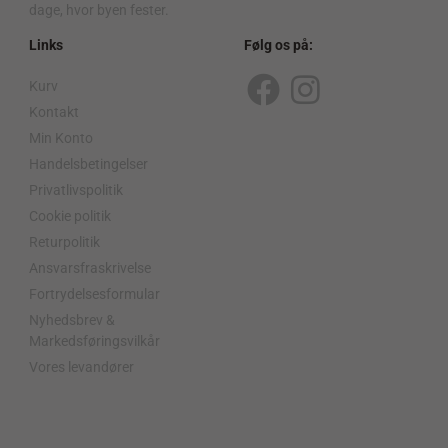
dage, hvor byen fester.
Links
Følg os på:
Kurv
F
I
Kontakt
a
n
Min Konto
c
s
Handelsbetingelser
Privatlivspolitik
e
t
Cookie politik
b
a
Returpolitik
o
g
Ansvarsfraskrivelse
o
r
Fortrydelsesformular
Nyhedsbrev &
k
a
Markedsføringsvilkår
m
Vores levandører