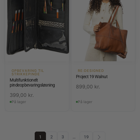
OPBEVARING TIL
RE:DESIGNED
STRIKKEPINDE
Project 19 Walnut
Multifunktionelt
pindeopbevaringsløsning
899,00
kr.
399,00
kr.
På lager
På lager
1
2
3
…
19