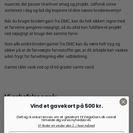
nuancer, der passer til enhver smag og projekt. Udforsk vores
sortiment i dag og lad dig inspirere til dine næste broderieventyr!
Når du bruger broderi-garn fra DMC, kan du helt sikkert regne med
at farverne gengives nøjagtigt, så du altid kan fuldføre et projekt
ved nøjagtigt at bruge den samme farve.
Som alle andre broderi-garner fra DMC kan du være helt tryg og
sikker på at de farveægte farvestoffer gør, at dit arbejde kan vaskes
uden frygt for farveblegning eller -udblødning.
Garnet tåler vask ved op til 60 grader varmt vand.
Vi anbefaler også:
Vind et gavekort på 500 kr.
Deltag i konkurrencen om et gavekort til VegaGarn.dk ved at
tilmelde dig vores nyhedsbrev.
Vi finder en vinder den 1. i hver måned