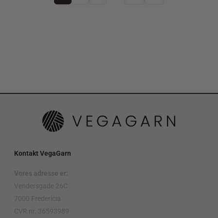
Kontakt VegaGarn
Vores adresse er:
Vendersgade 26C
7000 Fredericia
CVR nr. 36593989