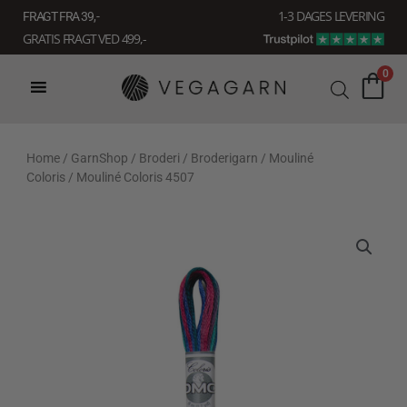
Gå
1-3 DAGES LEVERING
FRAGT FRA 39, -
til
GRATIS FRAGT VED 499,-
indholdet
0
Home
/
GarnShop
/
Broderi
/
Broderigarn
/
Mouliné
Coloris
/ Mouliné Coloris 4507