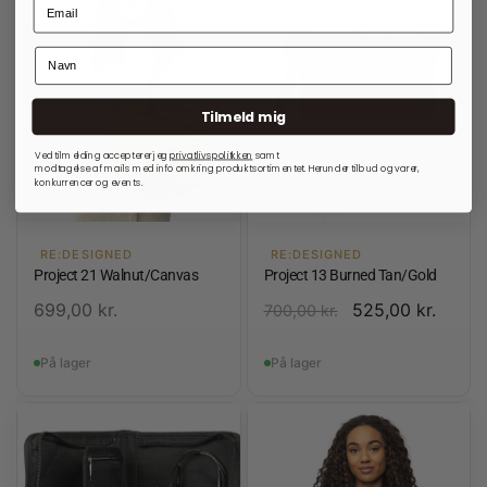
Tilmeld mig
Ved tilmelding accepterer jeg
privatlivspolitkken
samt
modtagelse af mails med info omkring produktsortimentet. Herunder tilbud og varer,
konkurrencer og events.
RE:DESIGNED
RE:DESIGNED
Project 21 Walnut/Canvas
Project 13 Burned Tan/Gold
699,00
kr.
525,00
kr.
700,00
kr.
På lager
På lager