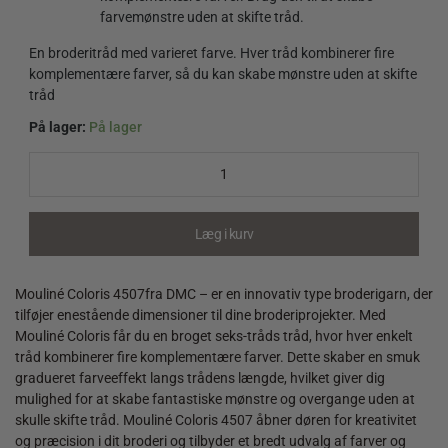
farvemønstre uden at skifte tråd.
En broderitråd med varieret farve. Hver tråd kombinerer fire
komplementære farver, så du kan skabe mønstre uden at skifte
tråd
På lager:
På lager
Mouliné
Coloris
4507
quantity
Læg i kurv
Mouliné Coloris 4507fra DMC – er en innovativ type broderigarn, der
tilføjer enestående dimensioner til dine broderiprojekter. Med
Mouliné Coloris får du en broget seks-tråds tråd, hvor hver enkelt
tråd kombinerer fire komplementære farver. Dette skaber en smuk
gradueret farveeffekt langs trådens længde, hvilket giver dig
mulighed for at skabe fantastiske mønstre og overgange uden at
skulle skifte tråd. Mouliné Coloris 4507 åbner døren for kreativitet
og præcision i dit broderi og tilbyder et bredt udvalg af farver og