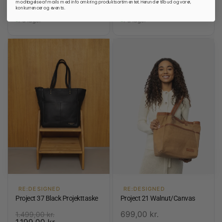
999,00
kr.
modtagelse af mails med info omkring produktsortimentet. Herunder tilbud og varer,
699,00
kr.
konkurrencer og events.
På lager
På lager
RE:DESIGNED
RE:DESIGNED
Project 37 Black Projekttaske
Project 21 Walnut/Canvas
699,00
kr.
1.499,00
kr.
1.199,00
kr.