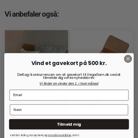
Vi anbefaler også:
Vind et gavekort på 500 kr.
Deltag i konkurrencen om et gavekort til VegaGarn.dk ved at
tilmelde dig vores nyhedsbrev.
Vi finder en vinder den 1. i hver måned
RE:DESIGNED
OPBEVARINGSLØSNINGER
Tilmeld mig
TIL RUNDPINDE
Project 2 Crossover Walnut
Project 14 Burned Tan
Ved tilmelding accepterer jeg
privatlivspolitkken
samt