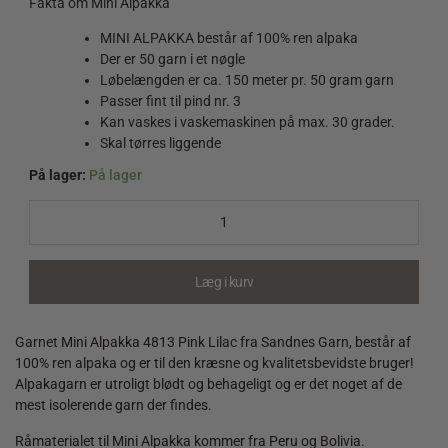
Fakta om Mini Alpakka
MINI ALPAKKA består af 100% ren alpaka
Der er 50 garn i et nøgle
Løbelængden er ca. 150 meter pr. 50 gram garn
Passer fint til pind nr. 3
Kan vaskes i vaskemaskinen på max. 30 grader.
Skal tørres liggende
På lager:
På lager
Mini
Alpakka
4813
Pink
Lilac
Læg i kurv
quantity
Garnet Mini Alpakka 4813 Pink Lilac fra Sandnes Garn, består af
100% ren alpaka og er til den kræsne og kvalitetsbevidste bruger!
Alpakagarn er utroligt blødt og behageligt og er det noget af de
mest isolerende garn der findes.
Råmaterialet til Mini Alpakka kommer fra Peru og Bolivia.