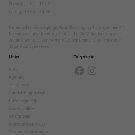
Fredag: 10.00 – 17.00
Lørdag: 10.00 – 14.00
.
Der er lukket på helligdage, Grundlovsdag og 24. december. 31.
December er der åbent fra 10.00 – 13.00. Vi holder ekstra
længe åbent til “Open by night”, Black Friday, 5. Juli og andre
dage, hvor byen fester.
Links
Følg os på:
Kurv
F
I
Kontakt
a
n
Min Konto
c
s
Handelsbetingelser
Privatlivspolitik
e
t
Cookie politik
b
a
Returpolitik
o
g
Ansvarsfraskrivelse
Fortrydelsesformular