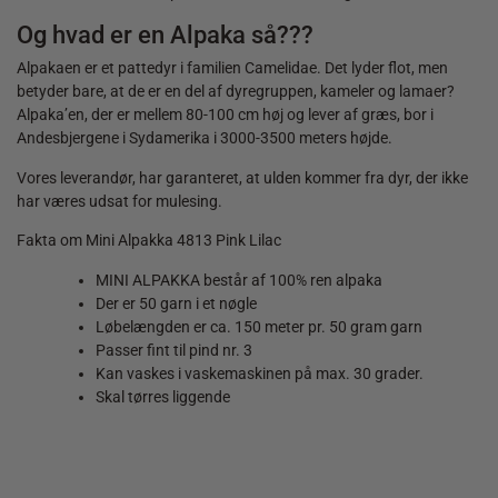
Og hvad er en Alpaka så???
Alpakaen er et pattedyr i familien Camelidae. Det lyder flot, men
betyder bare, at de er en del af dyregruppen, kameler og lamaer?
Alpaka’en, der er mellem 80-100 cm høj og lever af græs, bor i
Andesbjergene i Sydamerika i 3000-3500 meters højde.
Vores leverandør, har garanteret, at ulden kommer fra dyr, der ikke
har væres udsat for mulesing.
Fakta om Mini Alpakka 4813 Pink Lilac
MINI ALPAKKA består af 100% ren alpaka
Der er 50 garn i et nøgle
Løbelængden er ca. 150 meter pr. 50 gram garn
Passer fint til pind nr. 3
Kan vaskes i vaskemaskinen på max. 30 grader.
Skal tørres liggende