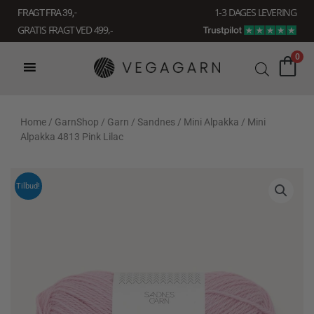
Gå
1-3 DAGES LEVERING
FRAGT FRA 39, -
til
GRATIS FRAGT VED 499,-
indholdet
0
Home
/
GarnShop
/
Garn
/
Sandnes
/
Mini Alpakka
/ Mini
Alpakka 4813 Pink Lilac
Tilbud!