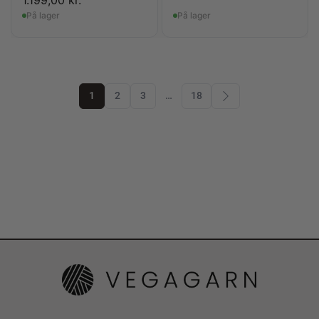
På lager
På lager
1
2
3
…
18