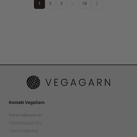
1
2
3
…
18
Kontakt VegaGarn
Vores adresse er:
Vendersgade 26C
7000 Fredericia