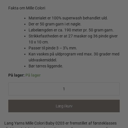
Fakta om Mille Colori
Materialet er 100% superwash behandlet uld.
Der er 50 gram garn i et nøgle.
Løbelængden er ca. 190 meter pr. 50 gram garn.
Strikkefastheden er at 27 masker og 36 pinde giver
10 x 10 cm.
Passer til pinde 3 – 3½ mm.
Kan vaskes på uldprogram ved max. 30 grader med
uldvaskemiddel.
Bør tørres liggende.
På lager:
På lager
Mille
Colori
Baby
0203
quantity
Læg i kurv
Lang Yarns Mille Colori Baby 0203 er fremstillet af førsteklasses