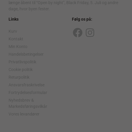
længe åbent til “Open by night”, Black Friday, 5. Juli og andre
dage, hvor byen fester.
Links
Følg os på:
Kurv
F
I
Kontakt
a
n
Min Konto
c
s
Handelsbetingelser
Privatlivspolitik
e
t
Cookie politik
b
a
Returpolitik
o
g
Ansvarsfraskrivelse
o
r
Fortrydelsesformular
Nyhedsbrev &
k
a
Markedsføringsvilkår
m
Vores levandører