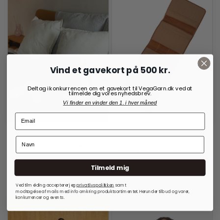
Vind et gavekort på 500 kr.
Deltag i konkurrencen om et gavekort til VegaGarn.dk ved at
tilmelde dig vores nyhedsbrev.
Vi finder en vinder den 1. i hver måned
RE:DESIGNED
OPBEVARINGSLØSNINGER
TIL RUNDPINDE
Project 2 Crossover Walnut
Project 14 Burned Tan
999,00
kr.
699,00
kr.
Tilmeld mig
På lager
På lager
Ved tilmelding accepterer jeg
privatlivspolitkken
samt
modtagelse af mails med info omkring produktsortimentet. Herunder tilbud og varer,
konkurrencer og events.