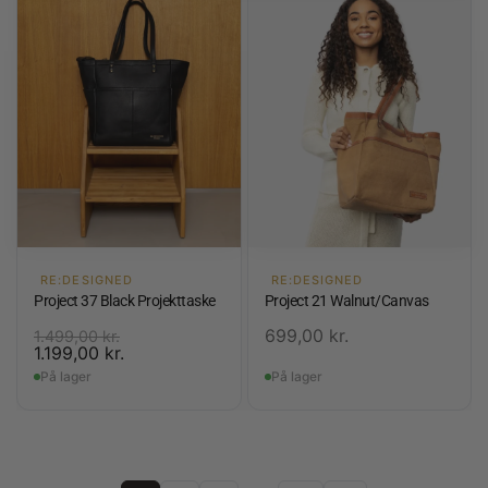
RE:DESIGNED
RE:DESIGNED
Project 37 Black Projekttaske
Project 21 Walnut/Canvas
699,00
kr.
1.499,00
kr.
1.199,00
kr.
På lager
På lager