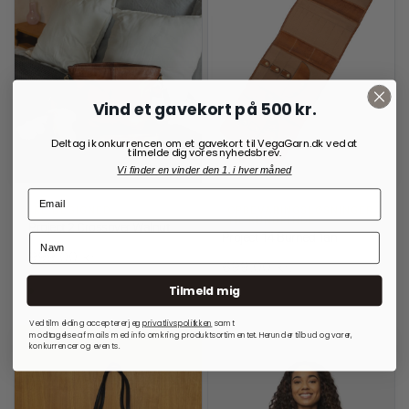
Vind et gavekort på 500 kr.
Deltag i konkurrencen om et gavekort til VegaGarn.dk ved at
tilmelde dig vores nyhedsbrev.
Vi finder en vinder den 1. i hver måned
RE:DESIGNED
OPBEVARINGSLØSNINGER
TIL RUNDPINDE
Project 2 Crossover Walnut
Project 14 Burned Tan
999,00
kr.
699,00
kr.
Tilmeld mig
På lager
På lager
Ved tilmelding accepterer jeg
privatlivspolitkken
samt
modtagelse af mails med info omkring produktsortimentet. Herunder tilbud og varer,
konkurrencer og events.