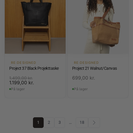
RE:DESIGNED
RE:DESIGNED
Project 37 Black Projekttaske
Project 21 Walnut/Canvas
699,00
kr.
1.499,00
kr.
1.199,00
kr.
På lager
På lager
1
2
3
…
18