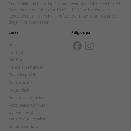
Der er lukket på helligdage, Grundlovsdag og 24. december. 31.
December er der åbent fra 10.00 – 13.00. Vi holder ekstra
længe åbent til “Open by night”, Black Friday, 5. Juli og andre
dage, hvor byen fester.
Links
Følg os på:
Kurv
F
I
Kontakt
a
n
Min Konto
c
s
Handelsbetingelser
Privatlivspolitik
e
t
Cookie politik
b
a
Returpolitik
o
g
Ansvarsfraskrivelse
o
r
Fortrydelsesformular
Nyhedsbrev &
k
a
Markedsføringsvilkår
m
Vores levandører