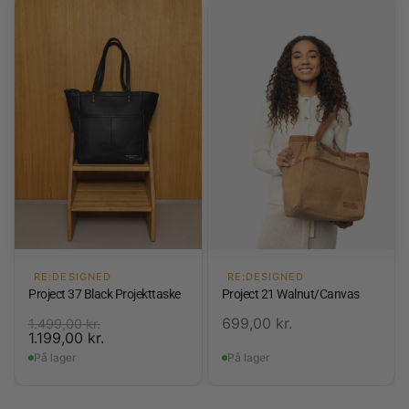
RE:DESIGNED
RE:DESIGNED
Project 37 Black Projekttaske
Project 21 Walnut/Canvas
699,00
kr.
1.499,00
kr.
1.199,00
kr.
På lager
På lager