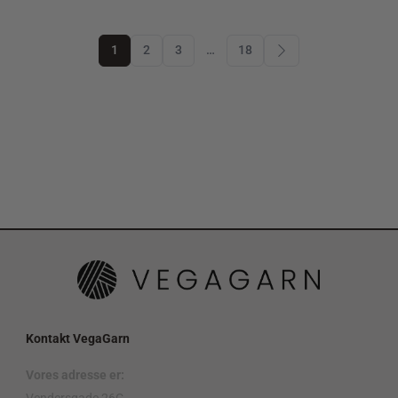
1
2
3
…
18
Kontakt VegaGarn
Vores adresse er:
Vendersgade 26C