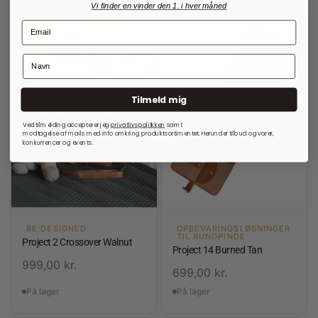
Vi finder en vinder den 1. i hver måned
Tilmeld mig
Ved tilmelding accepterer jeg
privatlivspolitkken
samt
modtagelse af mails med info omkring produktsortimentet. Herunder tilbud og varer,
konkurrencer og events.
RE:DESIGNED
OPBEVARINGSLØSNINGER
TIL RUNDPINDE
Project 2 Crossover Walnut
Project 14 Burned Tan
999,00
kr.
699,00
kr.
På lager
På lager