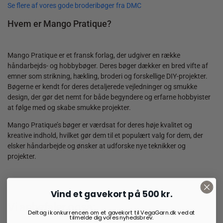
Se flere af vores gode broderibøger fra DMC
Hvem er Mango Pratique?
Mango Pratique er et fransk forlag, der udgiver en række
håndarbejds- og hobbybøger. Deres bøger dækker en bred vifte af
emner som strikning, hækling, broderi og forskellige DIY-projekter.
Bøgerne er kendt for deres detaljerede vejledninger og smukke
design, der gør det nemt for både begyndere og erfarne hobbyister
at følge med og skabe smukke projekter.
Mango Pratique’s bøger er værdsat for deres høje kvalitet og
kreative indhold, hvilket gør dem til et populært valg for dem, der
elsker håndarbejde og ønsker at udforske nye teknikker og
projekter.
Vind et gavekort på 500 kr.
Vi anbefaler også:
Deltag i konkurrencen om et gavekort til VegaGarn.dk ved at
tilmelde dig vores nyhedsbrev.