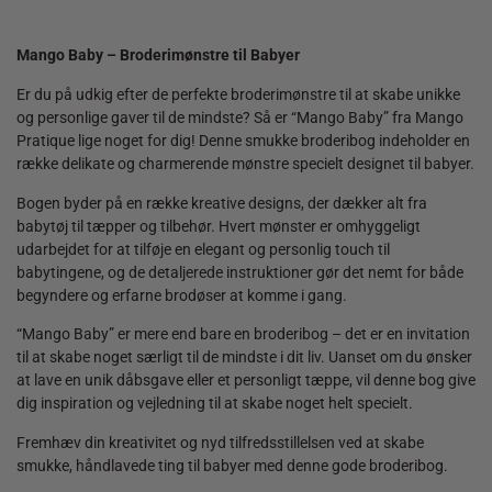
Mango Baby – Broderimønstre til Babyer
Er du på udkig efter de perfekte broderimønstre til at skabe unikke
og personlige gaver til de mindste? Så er “Mango Baby” fra Mango
Pratique lige noget for dig! Denne smukke broderibog indeholder en
række delikate og charmerende mønstre specielt designet til babyer.
Bogen byder på en række kreative designs, der dækker alt fra
babytøj til tæpper og tilbehør. Hvert mønster er omhyggeligt
udarbejdet for at tilføje en elegant og personlig touch til
babytingene, og de detaljerede instruktioner gør det nemt for både
begyndere og erfarne brodøser at komme i gang.
“Mango Baby” er mere end bare en broderibog – det er en invitation
til at skabe noget særligt til de mindste i dit liv. Uanset om du ønsker
at lave en unik dåbsgave eller et personligt tæppe, vil denne bog give
dig inspiration og vejledning til at skabe noget helt specielt.
Fremhæv din kreativitet og nyd tilfredsstillelsen ved at skabe
smukke, håndlavede ting til babyer med denne gode broderibog.