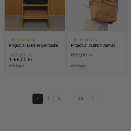
RE:DESIGNED
RE:DESIGNED
Project 37 Black Projekttaske
Project 21 Walnut/Canvas
699,00
kr.
1.499,00
kr.
1.199,00
kr.
På lager
På lager
1
2
3
…
18