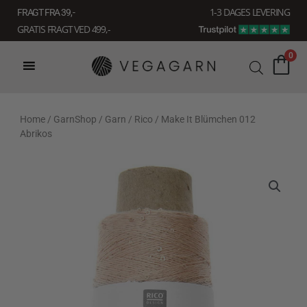
Gå
1-3 DAGES LEVERING
FRAGT FRA 39, -
til
GRATIS FRAGT VED 499,-
indholdet
0
Home
/
GarnShop
/
Garn
/
Rico
/ Make It Blümchen 012
Abrikos