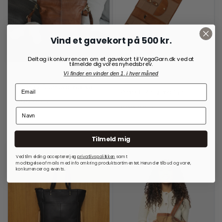
Vind et gavekort på 500 kr.
Deltag i konkurrencen om et gavekort til VegaGarn.dk ved at
tilmelde dig vores nyhedsbrev.
Vi finder en vinder den 1. i hver måned
RE:DESIGNED
OPBEVARINGSLØSNINGER
TIL RUNDPINDE
Project 2 Crossover Walnut
Project 14 Burned Tan
999,00
kr.
699,00
kr.
På lager
På lager
Tilmeld mig
Ved tilmelding accepterer jeg
privatlivspolitkken
samt
modtagelse af mails med info omkring produktsortimentet. Herunder tilbud og varer,
konkurrencer og events.