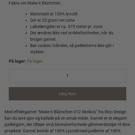
Fakta om Make it Blümchen
Materialet er 100% lyocell
Der er 25 gram i en cone
Løbelængden er ca. 375 meter pr. cone
Der ændres ikke ved strikkefastheden, når du
bruger garnet.
Bør vaskes i hånden, så paillietterne ikke går i
stykker.
På lager:
På lager
Make
It
Blümchen
012
Abrikos
Læg i kurv
quantity
Med effektgarnet “Make It Blümchen 012 Abrikos” fra Rico Design
kan du lave sjov og ballade på en smuk måde. Garnet er et elegant
pailletgarn, der tilføjer små blomsterformede glimmerdetaljer til dine
projekter. Garnet består af 100% Lyocell med pailletter af 100%