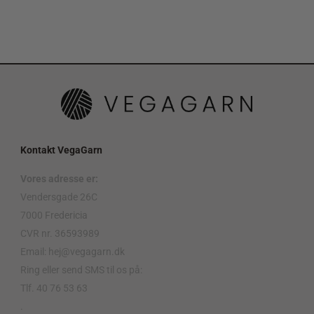
Kontakt VegaGarn
Vores adresse er:
Vendersgade 26C
7000 Fredericia
CVR nr. 36593989
Email: hej@vegagarn.dk
Ring eller send SMS til os på:
Tlf. 40 76 53 63
.