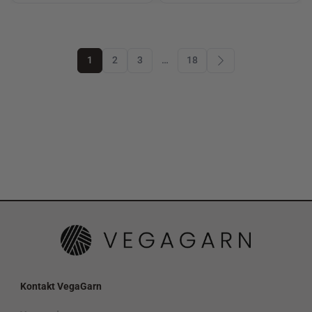
1
2
3
…
18
Kontakt VegaGarn