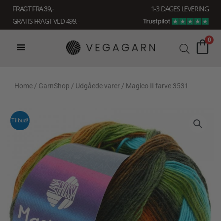
Gå
1-3 DAGES LEVERING
FRAGT FRA 39, -
til
GRATIS FRAGT VED 499,-
indholdet
0
Home
/
GarnShop
/
Udgåede varer
/ Magico II farve 3531
Tilbud!