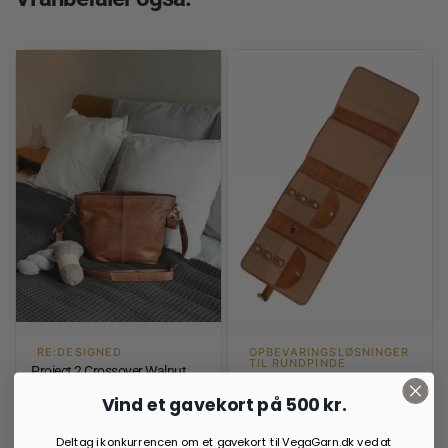
RE:DESIGNED
OPBEVARINGSLØSNINGER
TIL RUNDPINDE
Project 2 Crossover Walnut
Project 14 Burned Tan
Vind et gavekort på 500 kr.
999,00
kr.
699,00
kr.
På lager
På lager
Deltag i konkurrencen om et gavekort til VegaGarn.dk ved at