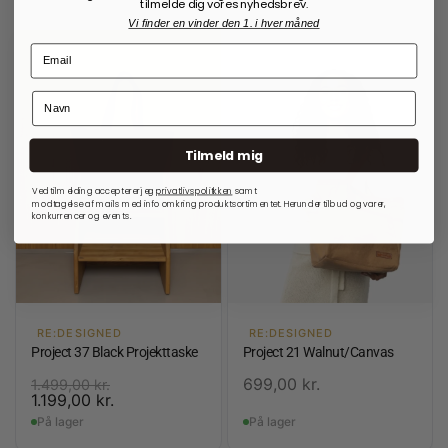
tilmelde dig vores nyhedsbrev.
Vi finder en vinder den 1. i hver måned
Tilmeld mig
Ved tilmelding accepterer jeg
privatlivspolitkken
samt
modtagelse af mails med info omkring produktsortimentet. Herunder tilbud og varer,
konkurrencer og events.
RE:DESIGNED
RE:DESIGNED
Project 37 Black Projekttaske
Project 21 Walnut/Canvas
699,00
kr.
1.499,00
kr.
1.199,00
kr.
På lager
På lager