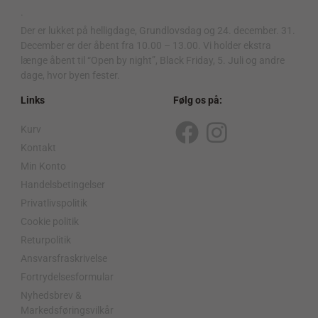
.
Der er lukket på helligdage, Grundlovsdag og 24. december. 31.
December er der åbent fra 10.00 – 13.00. Vi holder ekstra
længe åbent til “Open by night”, Black Friday, 5. Juli og andre
dage, hvor byen fester.
Links
Følg os på:
Kurv
F
I
Kontakt
a
n
Min Konto
c
s
Handelsbetingelser
Privatlivspolitik
e
t
Cookie politik
b
a
Returpolitik
o
g
Ansvarsfraskrivelse
o
r
Fortrydelsesformular
Nyhedsbrev &
k
a
Markedsføringsvilkår