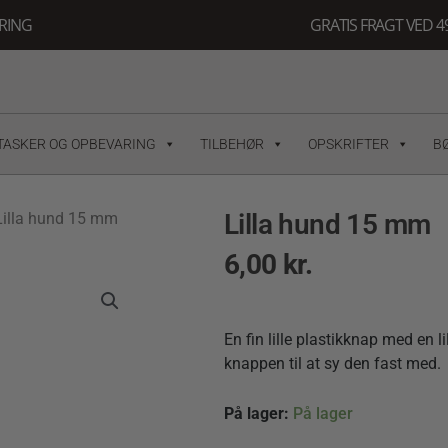
ERING
GRATIS FRAGT VED 49
TASKER OG OPBEVARING
TILBEHØR
OPSKRIFTER
B
Lilla hund 15 mm
Lilla hund 15 mm
6,00
kr.
En fin lille plastikknap med en l
knappen til at sy den fast med.
Lilla
På lager:
På lager
hund