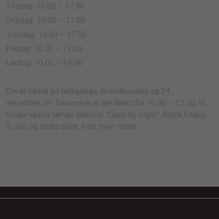
Tirsdag: 10.00 – 17.00
Onsdag: 10.00 – 17.00
Torsdag: 10.00 – 17.00
Fredag: 10.00 – 17.00
Lørdag: 10.00 – 14.00
.
Der er lukket på helligdage, Grundlovsdag og 24.
december. 31. December er der åbent fra 10.00 – 13.00. Vi
holder ekstra længe åbent til “Open by night”, Black Friday,
5. Juli og andre dage, hvor byen fester.