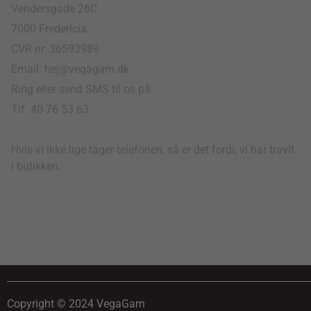
Vendersgade 26C
7000 Fredericia
CVR nr. 36593989
Email: hej@vegagarn.dk
Ring eller send SMS til os på:
Tlf. 40 76 53 63
.
Hvis vi ikke lige tager telefonen, så er det fordi, vi har travlt
i butikken.
Copyright © 2024 VegaGarn