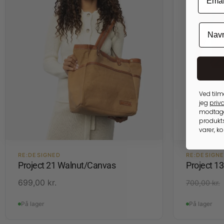
Ved tilm
jeg
priva
modtage
produkts
varer, k
RE:DESIGNED
RE:DESIGN
Project 21 Walnut/Canvas
Project 1
699,00
kr.
700,00
kr.
På lager
På lager