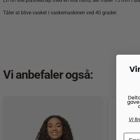
En fin lille plastikknap med en lilla hund, der måler 15 mm i dia
Tåler at blive vasket i vaskemaskinen ved 40 grader.
Vi
Vi anbefaler også:
Delt
gave
Vi fi