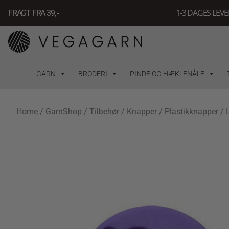
Gå
1-3 DAGES LEV
FRAGT FRA 39, -
til
indholdet
GARN
BRODERI
PINDE OG HÆKLENÅLE
Home
/
GarnShop
/
Tilbehør
/
Knapper
/
Plastikknapper
/ 