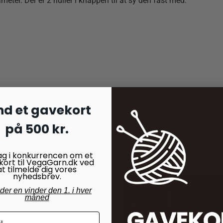
meter. Der er 2 huller i knappen til at sy den fast med.
nd et gavekort
på 500 kr.
ag i konkurrencen om et
kort til VegaGarn.dk ved
at tilmelde dig vores
nyhedsbrev.
nder en vinder den 1. i hver
måned