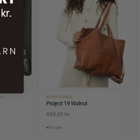
DE
RE:DESIGNED
Project 19 Walnut
899,00
kr.
På lager