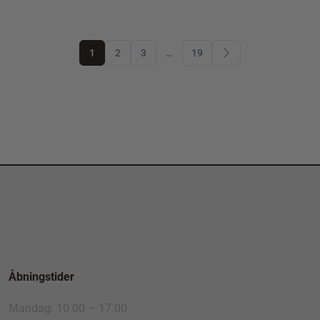
1
2
3
…
19
Åbningstider
Mandag: 10.00 – 17.00