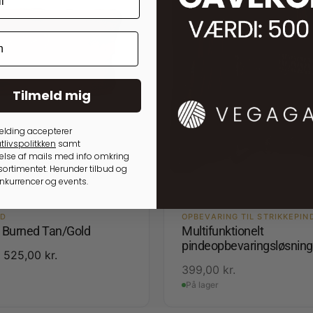
Tilmeld mig
elding accepterer
tlivspolitkken
samt
lse af mails med info omkring
ortimentet. Herunder tilbud og
onkurrencer og events.
ED
OPBEVARING TIL STRIKKEPIN
3 Burned Tan/Gold
Multifunktionelt
pindeopbevaringsløsning
525,00
kr.
399,00
kr.
På lager