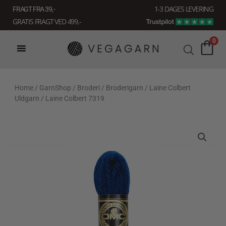
Gå
1-3 DAGES LEVERING
FRAGT FRA 39, -
til
GRATIS FRAGT VED 499,-
indholdet
0
Home
/
GarnShop
/
Broderi
/
Broderigarn
/
Laine Colbert
Uldgarn
/ Laine Colbert 7319