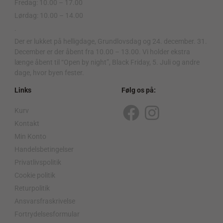
Fredag: 10.00 – 17.00
Lørdag: 10.00 – 14.00
.
Der er lukket på helligdage, Grundlovsdag og 24. december. 31.
December er der åbent fra 10.00 – 13.00. Vi holder ekstra
længe åbent til “Open by night”, Black Friday, 5. Juli og andre
dage, hvor byen fester.
Links
Følg os på:
Kurv
F
I
Kontakt
a
n
Min Konto
c
s
Handelsbetingelser
Privatlivspolitik
e
t
Cookie politik
b
a
Returpolitik
o
g
Ansvarsfraskrivelse
o
r
Fortrydelsesformular