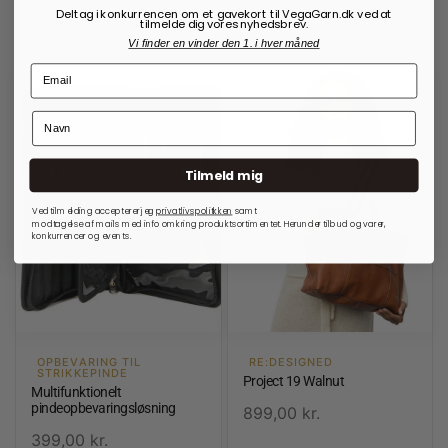
Deltag i konkurrencen om et gavekort til VegaGarn.dk ved at
På lager
På lager
tilmelde dig vores nyhedsbrev.
Vi finder en vinder den 1. i hver måned
Tilmeld mig
Ved tilmelding accepterer jeg
privatlivspolitkken
samt
modtagelse af mails med info omkring produktsortimentet. Herunder tilbud og varer,
konkurrencer og events.
OPBEVARING TIL
RE:DESIGNED
STRIKKEPINDE
Project 19 Walnut
Multifunktionelt
pindeopbevaringsløsning
899,00
kr.
399,00
kr.