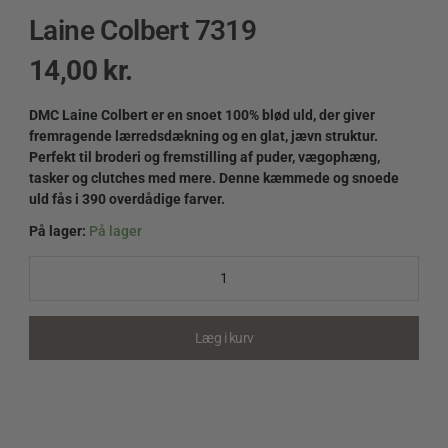
Laine Colbert 7319
14,00
kr.
DMC Laine Colbert er en snoet 100% blød uld, der giver
fremragende lærredsdækning og en glat, jævn struktur.
Perfekt til broderi og fremstilling af puder, vægophæng,
tasker og clutches med mere. Denne kæmmede og snoede
uld fås i 390 overdådige farver.
På lager:
På lager
Laine
Colbert
7319
quantity
Læg i kurv