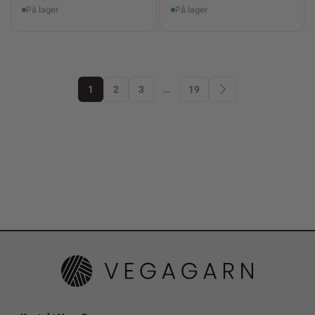
På lager
På lager
1
2
3
…
19