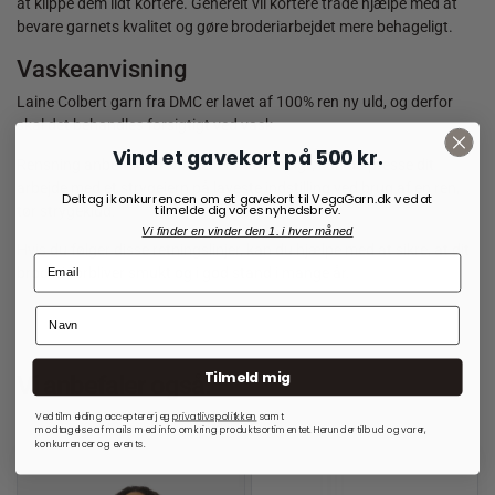
at klippe dem lidt kortere. Generelt vil kortere tråde hjælpe med at
bevare garnets kvalitet og gøre broderiarbejdet mere behageligt.
Vaskeanvisning
Laine Colbert garn fra DMC er lavet af 100% ren ny uld, og derfor
skal det behandles forsigtigt ved vask.
Vind et gavekort på 500 kr.
Rensning anbefales. Hvis det er nødvendigt, kan du presse dit
arbejde med et strygejern på laveste indstilling ved brug af en ren,
Deltag i konkurrencen om et gavekort til VegaGarn.dk ved at
tilmelde dig vores nyhedsbrev.
tør strygeklud.
Vi finder en vinder den 1. i hver måned
Hvis du følger disse retningslinjer, kan du hjælpe med at sikre, at dit
broderi forbliver smukt og i god stand i mange år.
Tilmeld mig
Vi anbefaler også:
Ved tilmelding accepterer jeg
privatlivspolitkken
samt
modtagelse af mails med info omkring produktsortimentet. Herunder tilbud og varer,
konkurrencer og events.