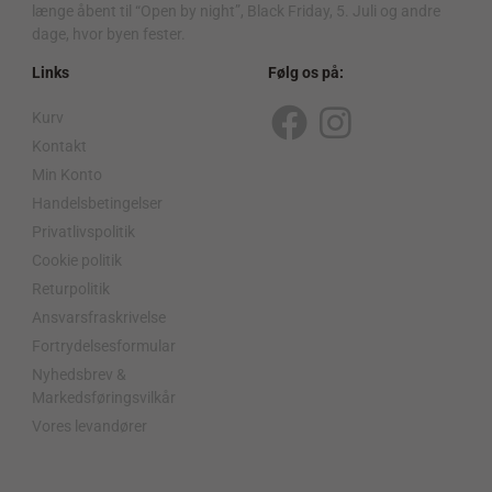
længe åbent til “Open by night”, Black Friday, 5. Juli og andre
dage, hvor byen fester.
Links
Følg os på:
Kurv
F
I
Kontakt
a
n
Min Konto
c
s
Handelsbetingelser
Privatlivspolitik
e
t
Cookie politik
b
a
Returpolitik
o
g
Ansvarsfraskrivelse
o
r
Fortrydelsesformular
Nyhedsbrev &
k
a
Markedsføringsvilkår
m
Vores levandører