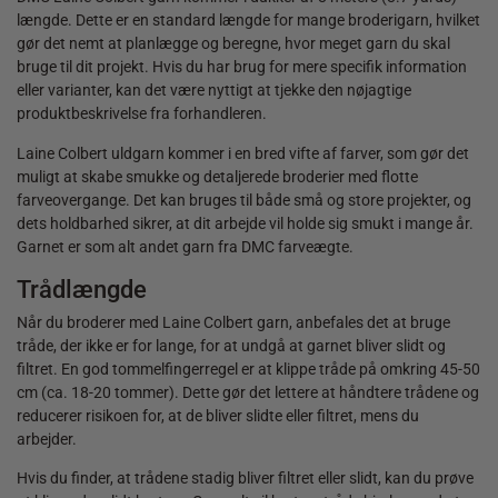
længde. Dette er en standard længde for mange broderigarn, hvilket
gør det nemt at planlægge og beregne, hvor meget garn du skal
bruge til dit projekt. Hvis du har brug for mere specifik information
eller varianter, kan det være nyttigt at tjekke den nøjagtige
produktbeskrivelse fra forhandleren.
Laine Colbert uldgarn kommer i en bred vifte af farver, som gør det
muligt at skabe smukke og detaljerede broderier med flotte
farveovergange. Det kan bruges til både små og store projekter, og
dets holdbarhed sikrer, at dit arbejde vil holde sig smukt i mange år.
Garnet er som alt andet garn fra DMC farveægte.
Trådlængde
Når du broderer med Laine Colbert garn, anbefales det at bruge
tråde, der ikke er for lange, for at undgå at garnet bliver slidt og
filtret. En god tommelfingerregel er at klippe tråde på omkring 45-50
cm (ca. 18-20 tommer). Dette gør det lettere at håndtere trådene og
reducerer risikoen for, at de bliver slidte eller filtret, mens du
arbejder.
Hvis du finder, at trådene stadig bliver filtret eller slidt, kan du prøve