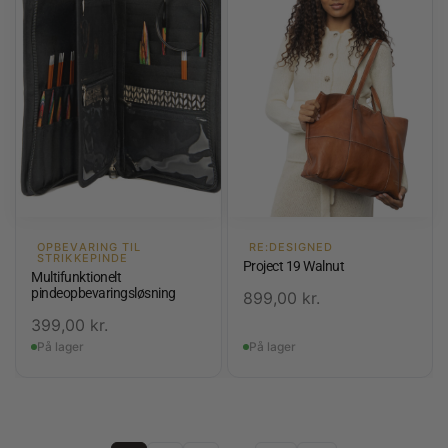
OPBEVARING TIL
RE:DESIGNED
STRIKKEPINDE
Project 19 Walnut
Multifunktionelt
pindeopbevaringsløsning
899,00
kr.
399,00
kr.
På lager
På lager