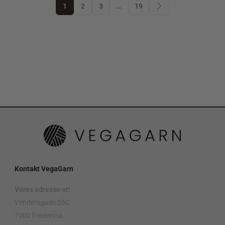
1
2
3
…
19
Kontakt VegaGarn
Vores adresse er:
Vendersgade 26C
7000 Fredericia