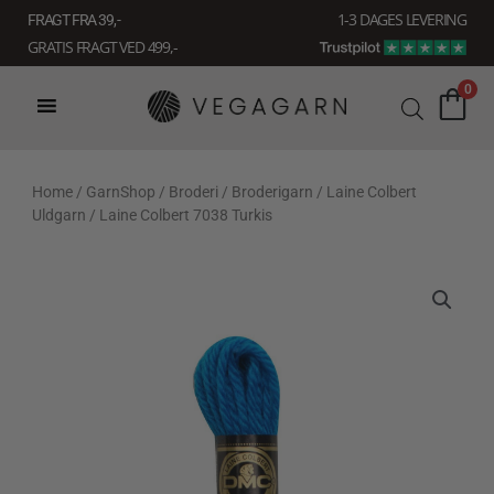
Gå
1-3 DAGES LEVERING
FRAGT FRA 39, -
til
GRATIS FRAGT VED 499,-
indholdet
0
Home
/
GarnShop
/
Broderi
/
Broderigarn
/
Laine Colbert
Uldgarn
/ Laine Colbert 7038 Turkis