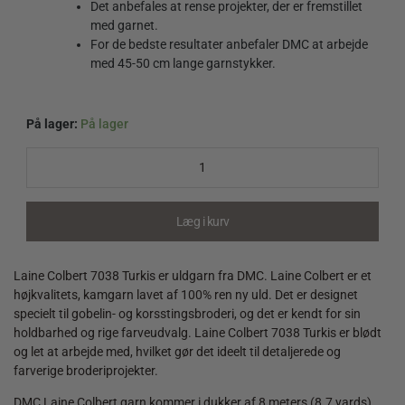
Det anbefales at rense projekter, der er fremstillet
med garnet.
For de bedste resultater anbefaler DMC at arbejde
med 45-50 cm lange garnstykker.
På lager:
På lager
Laine
Colbert
7038
Turkis
quantity
Læg i kurv
Laine Colbert 7038 Turkis er uldgarn fra DMC. Laine Colbert er et
højkvalitets, kamgarn lavet af 100% ren ny uld. Det er designet
specielt til gobelin- og korsstingsbroderi, og det er kendt for sin
holdbarhed og rige farveudvalg. Laine Colbert 7038 Turkis er blødt
og let at arbejde med, hvilket gør det ideelt til detaljerede og
farverige broderiprojekter.
DMC Laine Colbert garn kommer i dukker af 8 meters (8.7 yards)