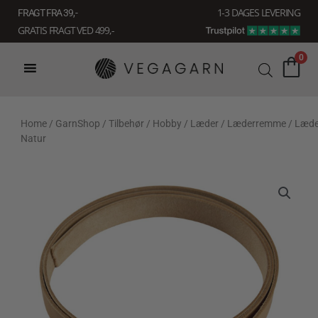
Gå
1-3 DAGES LEVERING
FRAGT FRA 39, -
til
GRATIS FRAGT VED 499,-
indholdet
0
Home
/
GarnShop
/
Tilbehør
/
Hobby
/
Læder
/
Læderremme
/ Læd
Natur