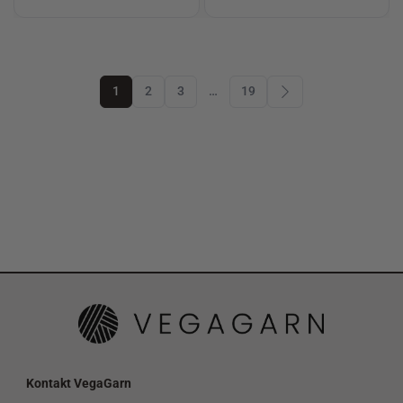
1
2
3
…
19
Kontakt VegaGarn