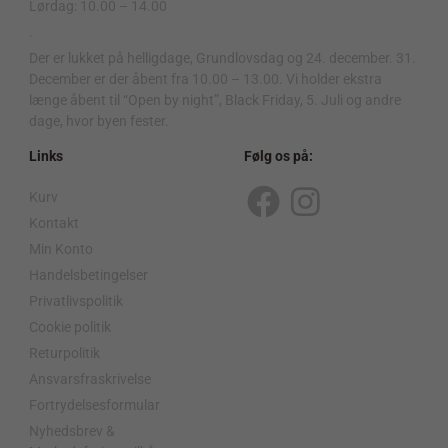
Lørdag: 10.00 – 14.00
.
Der er lukket på helligdage, Grundlovsdag og 24. december. 31.
December er der åbent fra 10.00 – 13.00. Vi holder ekstra
længe åbent til “Open by night”, Black Friday, 5. Juli og andre
dage, hvor byen fester.
Links
Følg os på:
Kurv
F
I
Kontakt
a
n
Min Konto
c
s
Handelsbetingelser
Privatlivspolitik
e
t
Cookie politik
b
a
Returpolitik
o
g
Ansvarsfraskrivelse
o
r
Fortrydelsesformular
Nyhedsbrev &