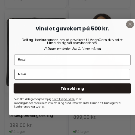
Vind et gavekort på 500 kr.
Deltag i konkurrencen om et gavekort til VegaGarn.dk ved at
tilmelde dig vores nyhedsbrev.
Vi finder en vinder den 1. i hver måned
Tilmeld mig
Ved tilmelding accepterer jeg
privatlivspolitkken
samt
OPBEVARING TIL
RE:DESIGNED
modtagelse af mails med info omkring produktsortimentet. Herunder tilbud og varer,
STRIKKEPINDE
konkurrencer og events.
Project 19 Walnut
Multifunktionelt
pindeopbevaringsløsning
899,00
kr.
399,00
kr.
På lager
På lager