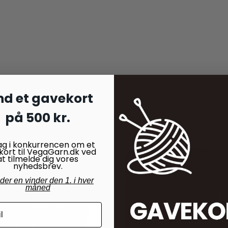
nd et gavekort
på 500 kr.
ag i konkurrencen om et
kort til VegaGarn.dk ved
at tilmelde dig vores
nyhedsbrev.
nder en vinder den 1. i hver
måned