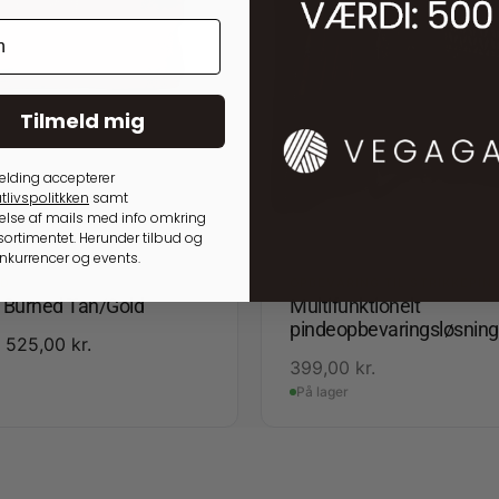
Tilmeld mig
elding accepterer
tlivspolitkken
samt
lse af mails med info omkring
ortimentet. Herunder tilbud og
onkurrencer og events.
ED
OPBEVARING TIL STRIKKEPIN
3 Burned Tan/Gold
Multifunktionelt
pindeopbevaringsløsning
525,00
kr.
399,00
kr.
På lager