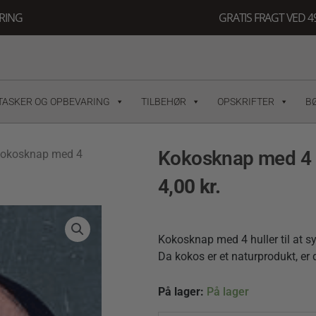
ERING
GRATIS FRAGT VED 49
TASKER OG OPBEVARING
TILBEHØR
OPSKRIFTER
B
Kokosknap med 4 h
Kokosknap med 4
4,00
kr.
Kokosknap med 4 huller til at s
Da kokos er et naturprodukt, er 
Kokosknap
På lager:
På lager
med