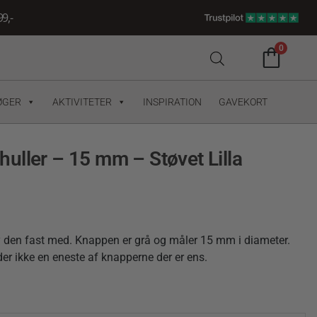
9,-
0
ØGER
AKTIVITETER
INSPIRATION
GAVEKORT
uller – 15 mm – Støvet Lilla
y den fast med. Knappen er grå og måler 15 mm i diameter.
der ikke en eneste af knapperne der er ens.