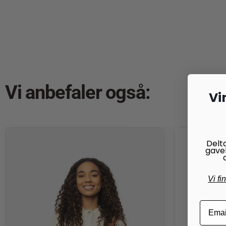
Vi anbefaler også:
Vi
Delt
gave
Vi fi