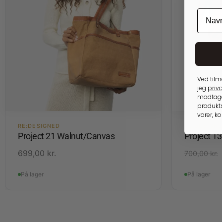
Ved tilm
jeg
priva
modtage
produkts
varer, k
RE:DESIGNED
RE:DESIGN
Project 21 Walnut/Canvas
Project 1
699,00
kr.
700,00
kr.
På lager
På lager