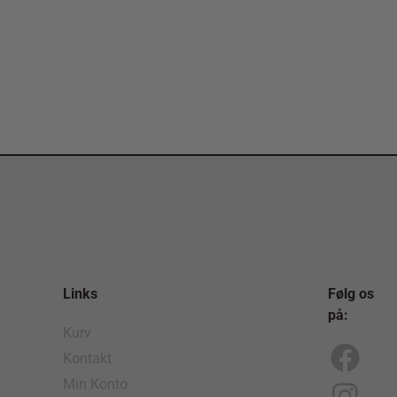
Links
Følg os
på:
Kurv
Kontakt
F
I
Min Konto