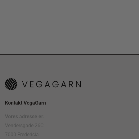
Kontakt VegaGarn
Vores adresse er:
Vendersgade 26C
7000 Fredericia