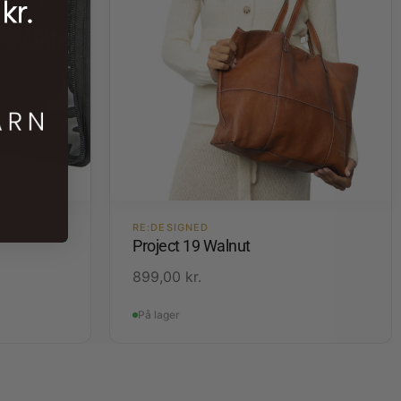
DE
RE:DESIGNED
Project 19 Walnut
899,00
kr.
På lager