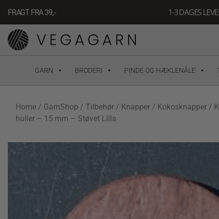
Gå
1-3 DAGES LEV
FRAGT FRA 39, -
til
indholdet
GARN
BRODERI
PINDE OG HÆKLENÅLE
Home
/
GarnShop
/
Tilbehør
/
Knapper
/
Kokosknapper
/ 
huller – 15 mm – Støvet Lilla