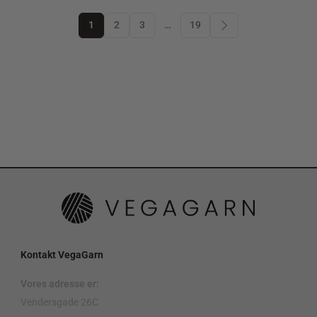
1
2
3
…
19
Kontakt VegaGarn
Vores adresse er:
Vendersgade 26C