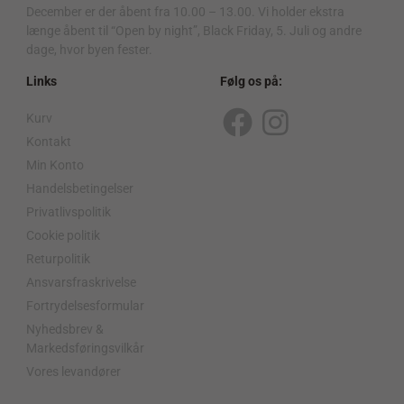
December er der åbent fra 10.00 – 13.00. Vi holder ekstra
længe åbent til “Open by night”, Black Friday, 5. Juli og andre
dage, hvor byen fester.
Links
Følg os på:
Kurv
F
I
Kontakt
a
n
Min Konto
c
s
Handelsbetingelser
Privatlivspolitik
e
t
Cookie politik
b
a
Returpolitik
o
g
Ansvarsfraskrivelse
o
r
Fortrydelsesformular
Nyhedsbrev &
k
a
Markedsføringsvilkår
m
Vores levandører