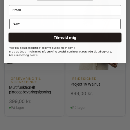
Tilmeld mig
Ved tilmelding accepterer jeg
privatlivspolitkken
samt
modtagelse af mails med info omkring produktsortimentet. Herunder tilbud og varer,
konkurrencer og events.
OPBEVARING TIL
RE:DESIGNED
STRIKKEPINDE
Project 19 Walnut
Multifunktionelt
pindeopbevaringsløsning
899,00
kr.
399,00
kr.
På lager
På lager