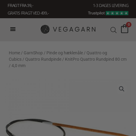
Gå
1-3 DAGES LEVERING
FRAGT FRA 39, -
til
GRATIS FRAGT VED 499,-
indholdet
0
Home
/
GarnShop
/
Pinde og hæklenåle
/
Quattro og
Cubics
/
Quattro Rundpinde
/ KnitPro Quattro Rundpind 80 cm
/ 4,0 mm