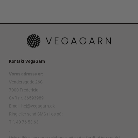
Kontakt VegaGarn
Vores adresse er:
Vendersgade 26C
7000 Fredericia
CVR nr. 36593989
Email: hej@vegagarn.dk
Ring eller send SMS til os på:
Tlf. 40 76 53 63
.