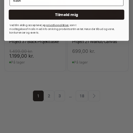
Tilmeld mig
Ved tilmelding accepterer jeg
privatlivspolitkken
samt
modtagelse af mails med info omkring produktsortimentet. Herunder tilbud og varer,
konkurrencer og events.
RE:DESIGNED
RE:DESIGNED
Project 37 Black Projekttaske
Project 21 Walnut/Canvas
699,00
kr.
1.499,00
kr.
1.199,00
kr.
På lager
På lager
1
2
3
…
18