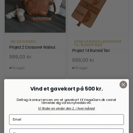
RE:DESIGNED
OPBEVARINGSLØSNINGER
TIL RUNDPINDE
Project 2 Crossover Walnut
Project 14 Burned Tan
999,00
kr.
699,00
kr.
På lager
På lager
Vind et gavekort på 500 kr.
Deltag i konkurrencen om et gavekort til VegaGarn.dk ved at
tilmelde dig vores nyhedsbrev.
Vi finder en vinder den 1. i hver måned