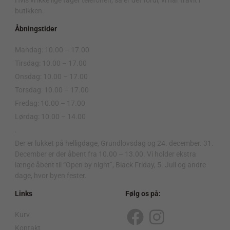
Hvis vi ikke lige tager telefonen, så er det fordi, vi har travlt i
butikken.
Åbningstider
Mandag: 10.00 – 17.00
Tirsdag: 10.00 – 17.00
Onsdag: 10.00 – 17.00
Torsdag: 10.00 – 17.00
Fredag: 10.00 – 17.00
Lørdag: 10.00 – 14.00
.
Der er lukket på helligdage, Grundlovsdag og 24. december. 31.
December er der åbent fra 10.00 – 13.00. Vi holder ekstra
længe åbent til “Open by night”, Black Friday, 5. Juli og andre
dage, hvor byen fester.
Links
Følg os på:
Kurv
F
I
Kontakt