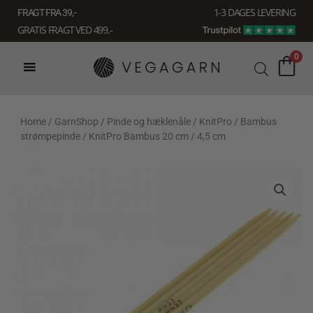
Gå
1-3 DAGES LEVERING
FRAGT FRA 39, -
til
GRATIS FRAGT VED 499,-
indholdet
0
Home
/
GarnShop
/
Pinde og hæklenåle
/
KnitPro
/
Bambus
strømpepinde
/ KnitPro Bambus 20 cm / 4,5 cm