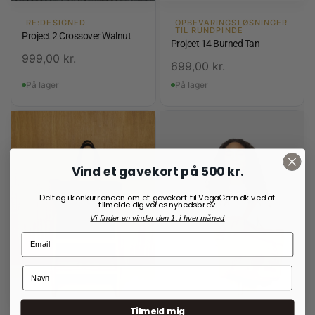
RE:DESIGNED
OPBEVARINGSLØSNINGER
TIL RUNDPINDE
Project 2 Crossover Walnut
Project 14 Burned Tan
999,00
kr.
699,00
kr.
På lager
På lager
Vind et gavekort på 500 kr.
Deltag i konkurrencen om et gavekort til VegaGarn.dk ved at
tilmelde dig vores nyhedsbrev.
Vi finder en vinder den 1. i hver måned
Tilmeld mig