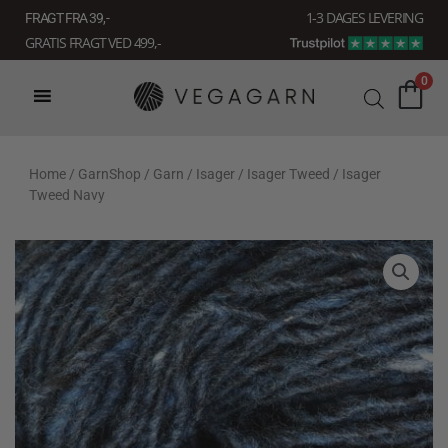
Gå
1-3 DAGES LEVERING
FRAGT FRA 39, -
til
GRATIS FRAGT VED 499,-
indholdet
0
Home
/
GarnShop
/
Garn
/
Isager
/
Isager Tweed
/ Isager
Tweed Navy