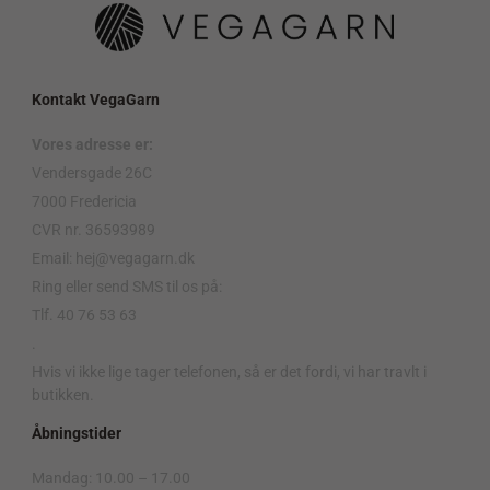
Kontakt VegaGarn
Vores adresse er:
Vendersgade 26C
7000 Fredericia
CVR nr. 36593989
Email: hej@vegagarn.dk
Ring eller send SMS til os på:
Tlf. 40 76 53 63
.
Hvis vi ikke lige tager telefonen, så er det fordi, vi har travlt i
butikken.
Åbningstider
Mandag: 10.00 – 17.00