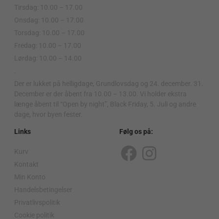
Tirsdag: 10.00 – 17.00
Onsdag: 10.00 – 17.00
Torsdag: 10.00 – 17.00
Fredag: 10.00 – 17.00
Lørdag: 10.00 – 14.00
.
Der er lukket på helligdage, Grundlovsdag og 24. december. 31.
December er der åbent fra 10.00 – 13.00. Vi holder ekstra
længe åbent til “Open by night”, Black Friday, 5. Juli og andre
dage, hvor byen fester.
Links
Følg os på:
Kurv
F
I
Kontakt
a
n
Min Konto
c
s
Handelsbetingelser
Privatlivspolitik
e
t
Cookie politik