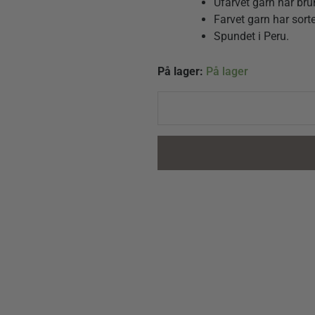
Ufarvet garn har bru
Farvet garn har sort
Spundet i Peru.
Isager
På lager:
På lager
Soft
Fine
12
Lilla
quantity