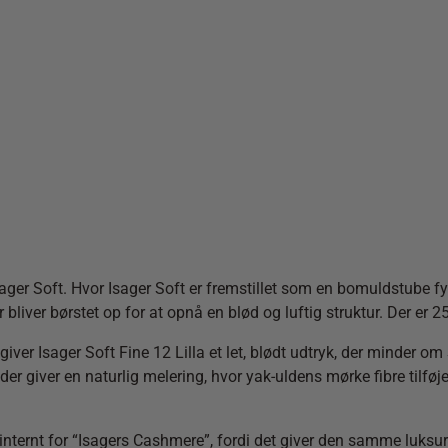
sager Soft. Hvor Isager Soft er fremstillet som en bomuldstube fy
bliver børstet op for at opnå en blød og luftig struktur. Der er 2
r Isager Soft Fine 12 Lilla et let, blødt udtryk, der minder om Si
er giver en naturlig melering, hvor yak-uldens mørke fibre tilføjer
internt for “Isagers Cashmere”, fordi det giver den samme luksuriøse