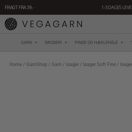
Gå
1-3 DAGES LEV
FRAGT FRA 39, -
til
indholdet
GARN
BRODERI
PINDE OG HÆKLENÅLE
Home
/
GarnShop
/
Garn
/
Isager
/
Isager Soft Fine
/ Isager