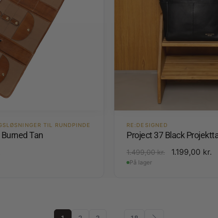
GSLØSNINGER TIL RUNDPINDE
RE:DESIGNED
4 Burned Tan
Project 37 Black Projektt
.
1.199,00
kr.
1.499,00
kr.
På lager