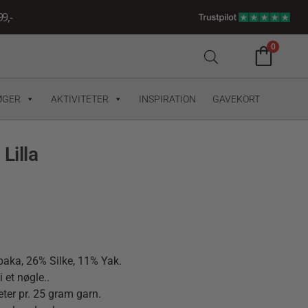
9,-
0
ØGER
AKTIVITETER
INSPIRATION
GAVEKORT
Lilla
paka, 26% Silke, 11% Yak.
 et nøgle..
er pr. 25 gram garn.