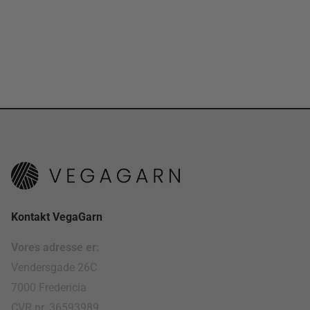
Kontakt VegaGarn
Vores adresse er:
Vendersgade 26C
7000 Fredericia
CVR nr. 36593989