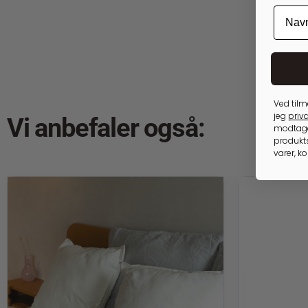
Ved tilm
jeg
priva
Vi anbefaler også:
modtage
produkts
varer, k