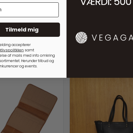
Tilmeld mig
elding accepterer
tlivspolitkken
samt
lse af mails med info omkring
ortimentet. Herunder tilbud og
onkurrencer og events.