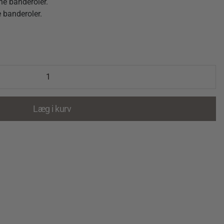
ne banderoler.
e banderoler.
Læg i kurv