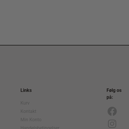
Links
Følg os
på:
Kurv
Kontakt
F
I
Min Konto
a
n
Handelsbetingelser