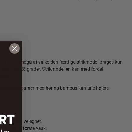
. For at undgå at valke den færdige strikmodel bruges kun
ikke over 28 grader. Strikmodellen kan med fordel
læder.
 og blandingsgarner med hør og bambus kan tåle højere
låg er også velegnet.
 holder til første vask.