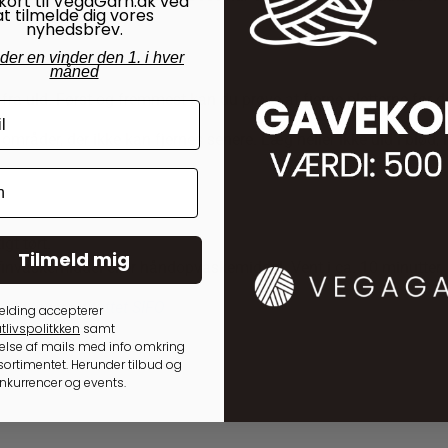
kort til VegaGarn.dk ved
at tilmelde dig vores
nyhedsbrev.
nder en vinder den 1. i hver
måned
 fra uld. Først og fremmest kan du prøve at fjerne pletterne før de
’ områder, der ikke kan fjernes senere. Læg heller ikke uld i blød,
gt tørt.
Tilmeld mig
 finvaskemiddel eller håndopvaskemiddel. Vent i ca. 10 minutter, 
rskningsinstituttet SIFO
elding accepterer
tlivspolitkken
samt
lse af mails med info omkring
ortimentet. Herunder tilbud og
onkurrencer og events.