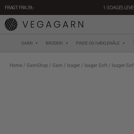
Gå
1-3 DAGES LEV
FRAGT FRA 39, -
til
indholdet
GARN
BRODERI
PINDE OG HÆKLENÅLE
Home
/
GarnShop
/
Garn
/
Isager
/
Isager Soft
/ Isager Sof