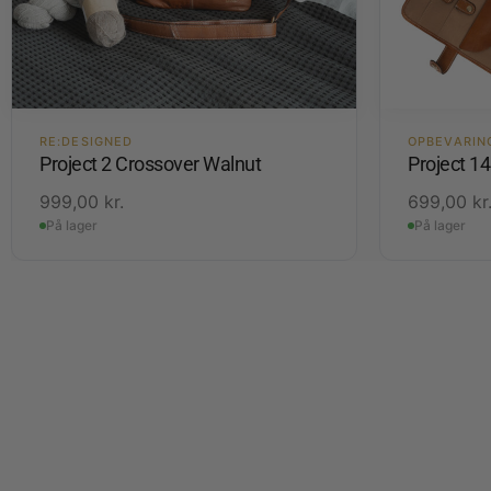
RE:DESIGNED
OPBEVARIN
Project 2 Crossover Walnut
Project 1
999,00
kr.
699,00
kr
På lager
På lager