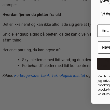
gave
stamper.
Vi fi
Hvordan fjerner du pletter fra uld
Det er ikke nemt og kan ikke altid lade sig gøre at fjerne pletter
Gnid eller gnub aldrig på pletten, da det kan give lyse, ’støvede
afsmitning.
Her er et par ting, du kan prøve af:
Skyl pletterne med lidt vand, og dup derefter forsigti
Forbehandl’ pletter med lidt koncentreret, flydende
Kilder:
Forbrugerrådet Tænk
,
Teknologisk Institut
og
Forbruksfo
Ved tilm
jeg
priva
modtage
produkts
varer, k