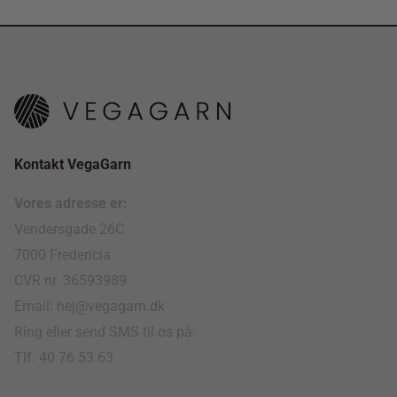
Kontakt VegaGarn
Vores adresse er:
Vendersgade 26C
7000 Fredericia
CVR nr. 36593989
Email: hej@vegagarn.dk
Ring eller send SMS til os på:
Tlf. 40 76 53 63
.