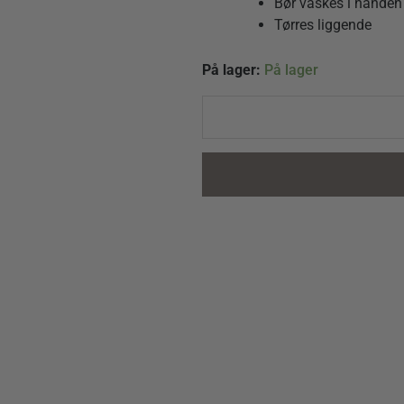
Bør vaskes i hånden
Tørres liggende
Isager
På lager:
På lager
Soft
10
Lyseblå
quantity