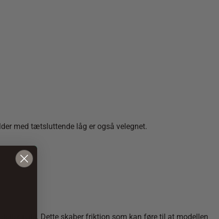
older med tætsluttende låg er også velegnet.
ller i uld. Dette skaber friktion som kan føre til at modellen