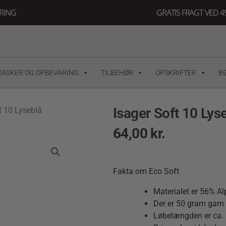
ERING
GRATIS FRAGT VED 49
TASKER OG OPBEVARING
TILBEHØR
OPSKRIFTER
B
Isager Soft 10 Lys
t 10 Lyseblå
64,00
kr.
Fakta om Eco Soft
Materialet er 56% A
Der er 50 gram garn 
Løbelængden er ca. 