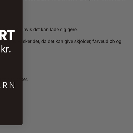
 tørrer ind, hvis det kan lade sig gøre.
 inden du vasker det, da det kan give skjolder, farveudløb og
før du vasker.