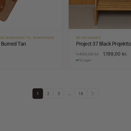
GSLØSNINGER TIL RUNDPINDE
RE:DESIGNED
4 Burned Tan
Project 37 Black Projektt
.
1.199,00
kr.
1.499,00
kr.
På lager
1
2
3
…
18