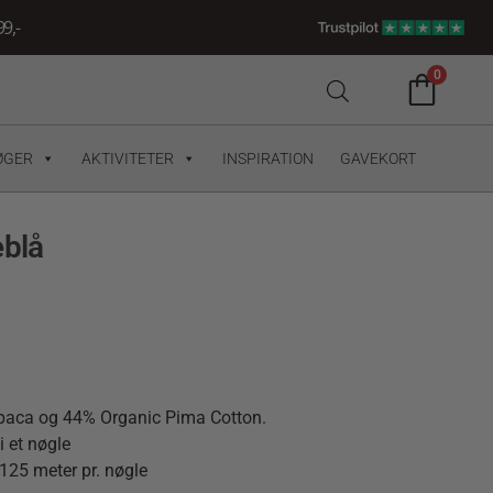
9,-
0
ØGER
AKTIVITETER
INSPIRATION
GAVEKORT
eblå
lpaca og 44% Organic Pima Cotton.
i et nøgle
125 meter pr. nøgle