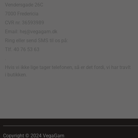
Vendersgade 26C
7000 Fredericia
CVR nr. 36593989
Email: hej@vegagarn.dk
Ring eller send SMS til os på:
Tlf. 40 76 53 63
.
Hvis vi ikke lige tager telefonen, så er det fordi, vi har travlt
i butikken.
Copyright © 2024 VegaGarn