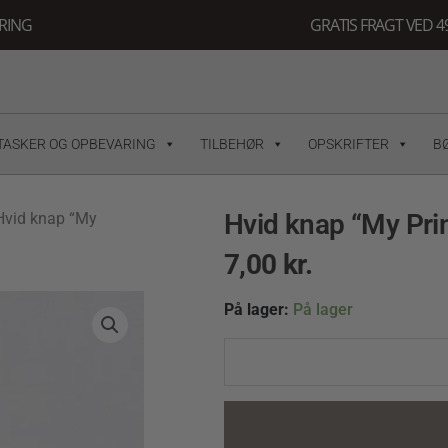
ERING
GRATIS FRAGT VED 49
TASKER OG OPBEVARING
TILBEHØR
OPSKRIFTER
B
Hvid knap “My Pri
Hvid knap “My
7,00
kr.
Hvid
På lager:
På lager
knap
"My
Princess"
quantity