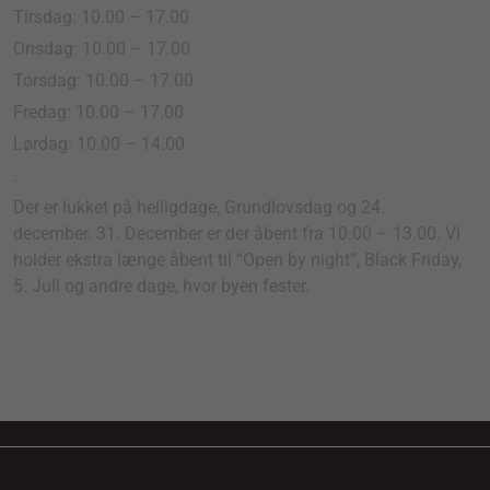
Tirsdag: 10.00 – 17.00
Onsdag: 10.00 – 17.00
Torsdag: 10.00 – 17.00
Fredag: 10.00 – 17.00
Lørdag: 10.00 – 14.00
.
Der er lukket på helligdage, Grundlovsdag og 24.
december. 31. December er der åbent fra 10.00 – 13.00. Vi
holder ekstra længe åbent til “Open by night”, Black Friday,
5. Juli og andre dage, hvor byen fester.