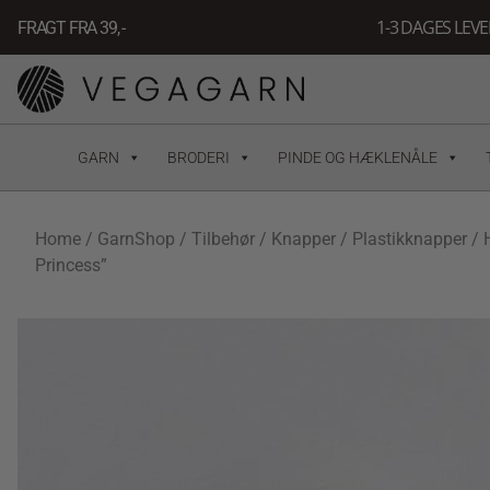
Gå
1-3 DAGES LEV
FRAGT FRA 39, -
til
indholdet
GARN
BRODERI
PINDE OG HÆKLENÅLE
Home
/
GarnShop
/
Tilbehør
/
Knapper
/
Plastikknapper
/ 
Princess”