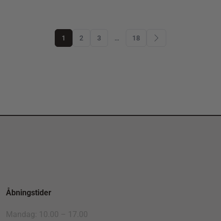
1
2
3
…
18
Åbningstider
Mandag: 10.00 – 17.00