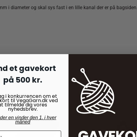
 i diameter og skal sys fast i en lille kanal der er på bagsiden
nd et gavekort
på 500 kr.
ag i konkurrencen om et
kort til VegaGarn.dk ved
at tilmelde dig vores
nyhedsbrev.
nder en vinder den 1. i hver
måned