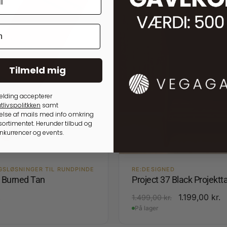
Tilmeld mig
elding accepterer
tlivspolitkken
samt
lse af mails med info omkring
ortimentet. Herunder tilbud og
onkurrencer og events.
GSLØSNINGER TIL RUNDPINDE
RE:DESIGNED
4 Burned Tan
Project 37 Black Projektt
.
1.199,00
kr.
1.499,00
kr.
På lager