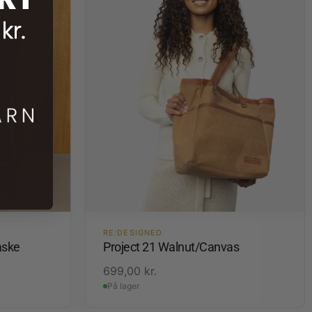
RE:DESIGNED
aske
Project 21 Walnut/Canvas
699,00
kr.
På lager