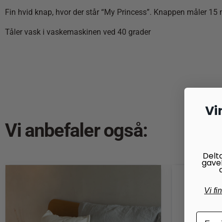
Fin hvid knap, hvor der står “My Princess”. Knappen måler 15 mm
Tåler vask i vaskemaskinen ved 40 grader
Vi
Vi anbefaler også:
Delt
gave
Vi fi