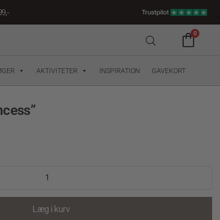
9,-
0
ØGER
AKTIVITETER
INSPIRATION
GAVEKORT
ncess”
Læg i kurv