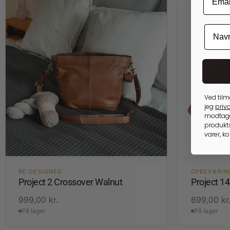
Ved tilm
jeg
priva
modtage
produkts
varer, k
RE:DESIGNED
OPBEVARIN
Project 2 Crossover Walnut
Project 1
999,00
kr.
699,00
kr
På lager
På lager