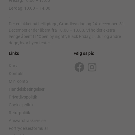
Fredag: 10.00 – 17.00
Lørdag: 10.00 – 14.00
.
Der er lukket på helligdage, Grundlovsdag og 24. december. 31.
December er der åbent fra 10.00 – 13.00. Vi holder ekstra
længe åbent til “Open by night”, Black Friday, 5. Juli og andre
dage, hvor byen fester.
Links
Følg os på:
Kurv
F
I
Kontakt
a
n
Min Konto
c
s
Handelsbetingelser
Privatlivspolitik
e
t
Cookie politik
b
a
Returpolitik
o
g
Ansvarsfraskrivelse
o
r
Fortrydelsesformular