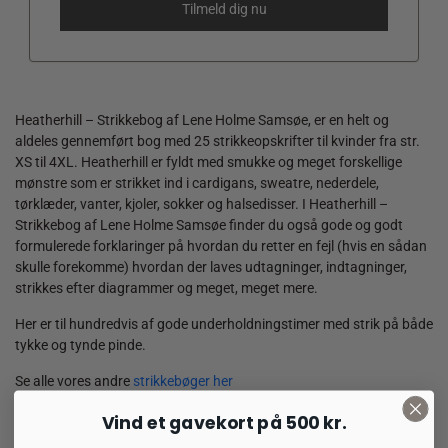
Heatherhill – Strikkebog af Lene Holme Samsøe, er en helt og
aldeles gennemført bog med 25 strikkeopskrifter til kvinder fra str.
XS til 4XL. Heatherhill er fyldt med smukke og meget forskellige
mønstre som er strikket ind i cardigans, sweatre, nederdele,
tørklæder, vanter, kjoler, sokker og halsedisser. I Heatherhill –
Strikkebog af Lene Holme Samsøe finder du også gode og godt
formulerede forklaringer på hvordan du retter en fejl (hvis en sådan
skulle forekomme) hvordan der laves udtagninger, indtagninger,
strikkes efter diagrammer og meget, meget mere.
Her er til hundredvis af gode underholdningstimer med strik på både
tykke og tynde pinde.
Se alle vores andre
strikkebøger her
Vind et gavekort på 500 kr.