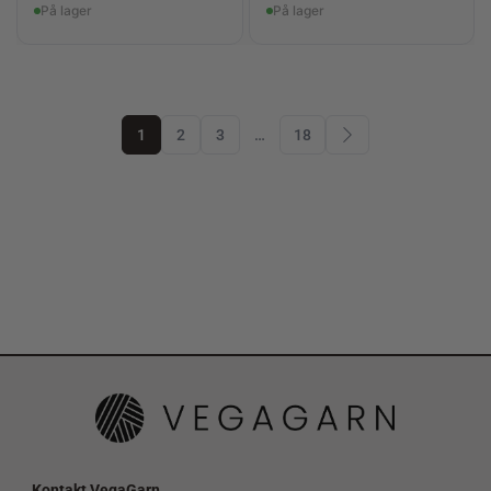
På lager
På lager
1
2
3
…
18
Kontakt VegaGarn