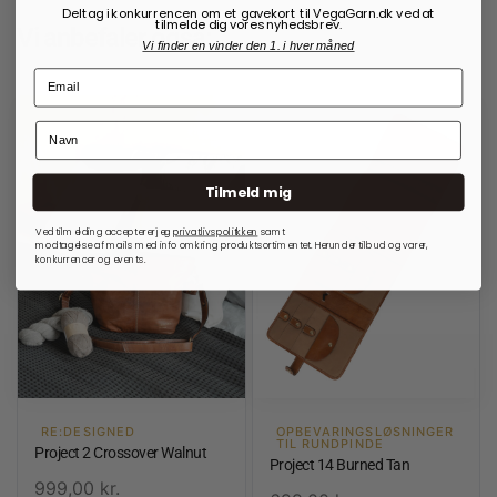
Deltag i konkurrencen om et gavekort til VegaGarn.dk ved at
tilmelde dig vores nyhedsbrev.
Vi anbefaler også:
Vi finder en vinder den 1. i hver måned
Tilmeld mig
Ved tilmelding accepterer jeg
privatlivspolitkken
samt
modtagelse af mails med info omkring produktsortimentet. Herunder tilbud og varer,
konkurrencer og events.
RE:DESIGNED
OPBEVARINGSLØSNINGER
TIL RUNDPINDE
Project 2 Crossover Walnut
Project 14 Burned Tan
999,00
kr.