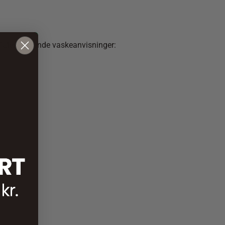
efales følgende vaskeanvisninger: