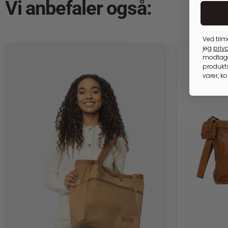
Vi anbefaler også:
Ved tilm
jeg
priva
modtage
produkts
varer, k