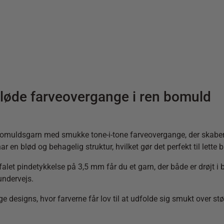
løde farveovergange i ren bomuld
bomuldsgarn med smukke tone-i-tone farveovergange, der skaber e
en blød og behagelig struktur, hvilket gør det perfekt til lette 
t pindetykkelse på 3,5 mm får du et garn, der både er drøjt i br
undervejs.
e designs, hvor farverne får lov til at udfolde sig smukt over stør