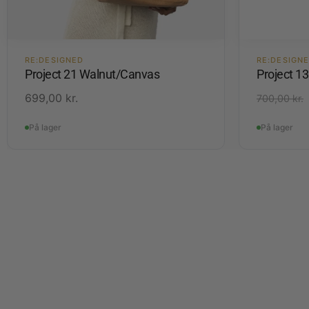
RE:DESIGNED
RE:DESIGN
Project 21 Walnut/Canvas
Project 1
699,00
kr.
700,00
kr.
På lager
På lager