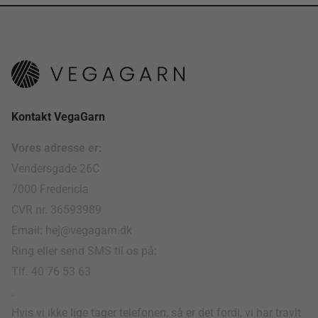
Kontakt VegaGarn
Vores adresse er:
Vendersgade 26C
7000 Fredericia
CVR nr. 36593989
Email: hej@vegagarn.dk
Ring eller send SMS til os på:
Tlf. 40 76 53 63
.
Hvis vi ikke lige tager telefonen, så er det fordi, vi har travlt