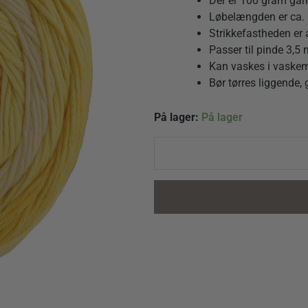
Der er 100 gram garn
Løbelængden er ca. 
Strikkefastheden er
Passer til pinde 3,5
Kan vaskes i vaskem
Bør tørres liggende,
Gomitolo
På lager:
På lager
Tono
1031
i
Gule
toner
quantity