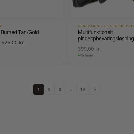
ED
OPBEVARING TIL STRIKKEPIN
3 Burned Tan/Gold
Multifunktionelt
pindeopbevaringsløsning
525,00
kr.
399,00
kr.
På lager
1
2
3
…
19