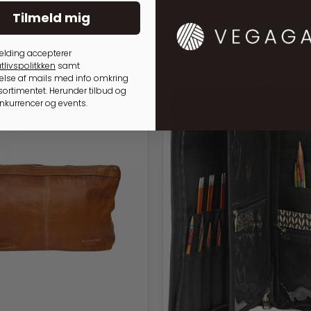
Tilmeld mig
elding accepterer
tlivspolitkken
samt
lse af mails med info omkring
ortimentet. Herunder tilbud og
onkurrencer og events.