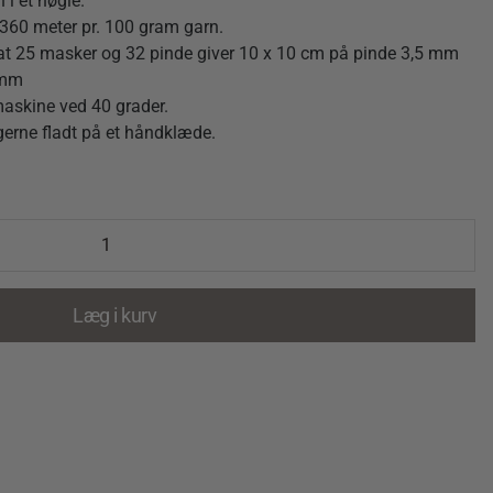
 i et nøgle.
360 meter pr. 100 gram garn.
 at 25 masker og 32 pinde giver 10 x 10 cm på pinde 3,5 mm
 mm
askine ved 40 grader.
 gerne fladt på et håndklæde.
Læg i kurv