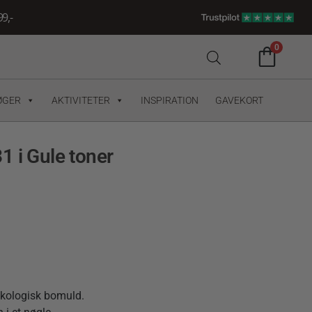
9,-
0
ØGER
AKTIVITETER
INSPIRATION
GAVEKORT
1 i Gule toner
økologisk bomuld.