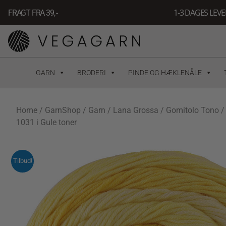
Gå
1-3 DAGES LEV
FRAGT FRA 39, -
til
indholdet
GARN
BRODERI
PINDE OG HÆKLENÅLE
Home
/
GarnShop
/
Garn
/
Lana Grossa
/
Gomitolo Tono
/
1031 i Gule toner
Tilbud!