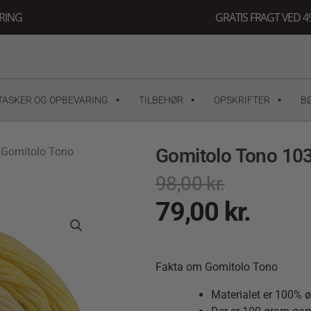
ERING
GRATIS FRAGT VED 49
TASKER OG OPBEVARING
TILBEHØR
OPSKRIFTER
B
Gomitolo Tono 103
 Gomitolo Tono
98,00
kr.
79,00
kr.
Fakta om Gomitolo Tono
Materialet er 100% 