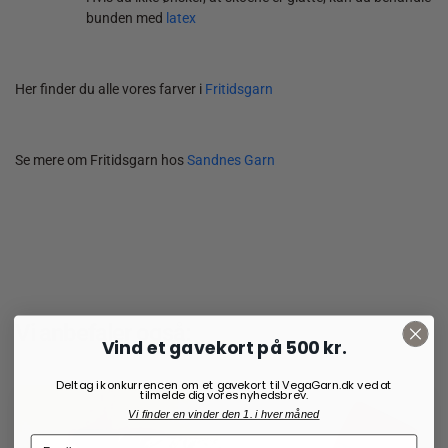
bunden med
latex
Her finder du alle vores farver i
Fritidsgarn
Se mere om Fritidsgarn hos
Sandnes Garn
Vi anbefaler også:
Vind et gavekort på 500 kr.
Deltag i konkurrencen om et gavekort til VegaGarn.dk ved at
tilmelde dig vores nyhedsbrev.
Vi finder en vinder den 1. i hver måned