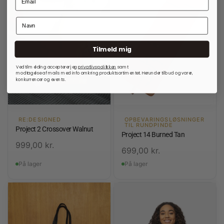
Tilmeld mig
Ved tilmelding accepterer jeg
privatlivspolitkken
samt
modtagelse af mails med info omkring produktsortimentet. Herunder tilbud og varer,
konkurrencer og events.
RE:DESIGNED
OPBEVARINGSLØSNINGER
TIL RUNDPINDE
Project 2 Crossover Walnut
Project 14 Burned Tan
999,00
kr.
699,00
kr.
På lager
På lager