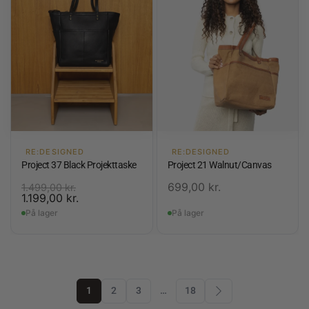
RE:DESIGNED
RE:DESIGNED
Project 37 Black Projekttaske
Project 21 Walnut/Canvas
699,00
kr.
1.499,00
kr.
1.199,00
kr.
På lager
På lager
1
2
3
…
18