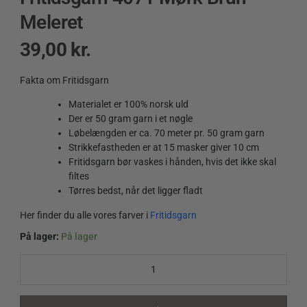
Meleret
39,00
kr.
Fakta om Fritidsgarn
Materialet er 100% norsk uld
Der er 50 gram garn i et nøgle
Løbelængden er ca. 70 meter pr. 50 gram garn
Strikkefastheden er at 15 masker giver 10 cm
Fritidsgarn bør vaskes i hånden, hvis det ikke skal
filtes
Tørres bedst, når det ligger fladt
Her finder du alle vores farver i
Fritidsgarn
På lager:
På lager
Fritidsgarn
4071
Mørk
Brun
Meleret