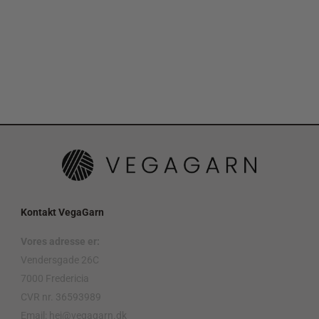
Kontakt VegaGarn
Vores adresse er:
Vendersgade 26C
7000 Fredericia
CVR nr. 36593989
Email: hej@vegagarn.dk