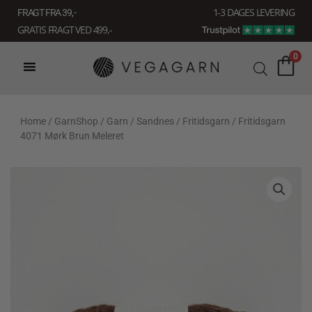
Gå
1-3 DAGES LEVERING
FRAGT FRA 39, -
til
GRATIS FRAGT VED 499,-
indholdet
0
Home
/
GarnShop
/
Garn
/
Sandnes
/
Fritidsgarn
/ Fritidsgarn
4071 Mørk Brun Meleret