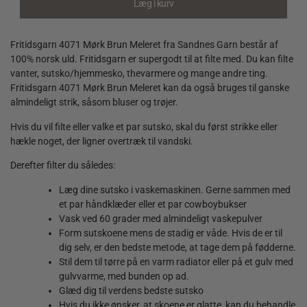
Læg i kurv
quantity
Fritidsgarn 4071 Mørk Brun Meleret fra Sandnes Garn består af
100% norsk uld. Fritidsgarn er supergodt til at filte med. Du kan filte
vanter, sutsko/hjemmesko, thevarmere og mange andre ting.
Fritidsgarn 4071 Mørk Brun Meleret kan da også bruges til ganske
almindeligt strik, såsom bluser og trøjer.
Hvis du vil filte eller valke et par sutsko, skal du først strikke eller
hækle noget, der ligner overtræk til vandski.
Derefter filter du således:
Læg dine sutsko i vaskemaskinen. Gerne sammen med
et par håndklæder eller et par cowboybukser
Vask ved 60 grader med almindeligt vaskepulver
Form sutskoene mens de stadig er våde. Hvis de er til
dig selv, er den bedste metode, at tage dem på fødderne.
Stil dem til tørre på en varm radiator eller på et gulv med
gulvvarme, med bunden op ad.
Glæd dig til verdens bedste sutsko
Hvis du ikke ønsker, at skoene er glatte, kan du behandle