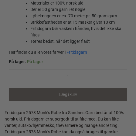
Materialet er 100% norsk uld
Der er 50 gram garn i et nøgle
Løbelængden er ca. 70 meter pr. 50 gram garn
Strikkefastheden er at 15 masker giver 10 cm
Fritidsgarn bør vaskes i hånden, hvis det ikke skal
filtes
Tørres bedst, når det ligger fladt
Her finder du alle vores farver i
Fritidsgarn
På lager:
På lager
Fritidsgarn
2573
Monk's
Robe
quantity
Læg i kurv
Fritidsgarn 2573 Monk’s Robe fra Sandnes Garn består af 100%
norsk uld. Fritidsgarn er supergodt til at filte med. Du kan filte
vanter, sutsko/hjemmesko, thevarmere og mange andre ting.
Fritidsgarn 2573 Monk’s Robe kan da også bruges til ganske