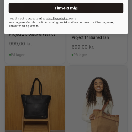
Tilmeld mig
Ved tilmelding accepterer jeg
privatlivspolitkken
samt
modtagelse af mails med info omkring produktsortimentet. Herunder tilbud og varer,
konkurrencer og events.
RE:DESIGNED
OPBEVARINGSLØSNINGER
TIL RUNDPINDE
Project 2 Crossover Walnut
Project 14 Burned Tan
999,00
kr.
699,00
kr.
På lager
På lager