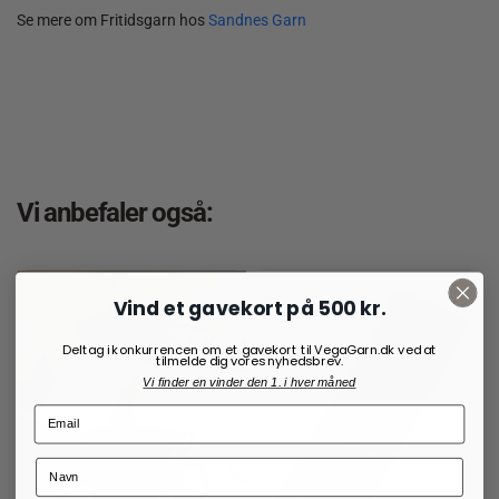
Se mere om Fritidsgarn hos
Sandnes Garn
Vi anbefaler også:
Vind et gavekort på 500 kr.
Deltag i konkurrencen om et gavekort til VegaGarn.dk ved at
tilmelde dig vores nyhedsbrev.
Vi finder en vinder den 1. i hver måned