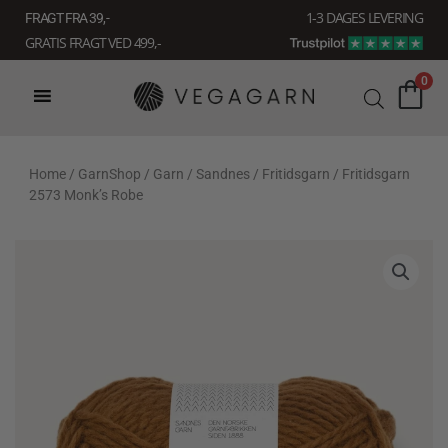
Gå
1-3 DAGES LEVERING
FRAGT FRA 39, -
til
GRATIS FRAGT VED 499,-
indholdet
0
Home
/
GarnShop
/
Garn
/
Sandnes
/
Fritidsgarn
/ Fritidsgarn
2573 Monk’s Robe