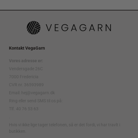
Kontakt VegaGarn
Vores adresse er:
Vendersgade 26C
7000 Fredericia
CVR nr. 36593989
Email: hej@vegagarn.dk
Ring eller send SMS til os på:
Tlf. 40 76 53 63
.
Hvis vi ikke lige tager telefonen, så er det fordi, vi har travlt i
butikken.