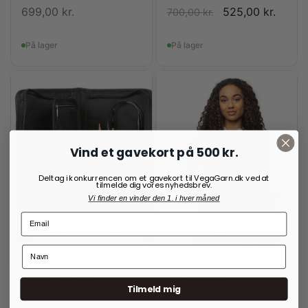
699,00
kr.
525,00
kr.
700,00
kr.
På lager
På lager
Vind et gavekort på 500 kr.
Deltag i konkurrencen om et gavekort til VegaGarn.dk ved at
tilmelde dig vores nyhedsbrev.
Vi finder en vinder den 1. i hver måned
OPBEVARING TIL
RE:DESIGNED
STRIKKEPINDE
Tilmeld mig
Project 19 Walnut
Multifunktionelt