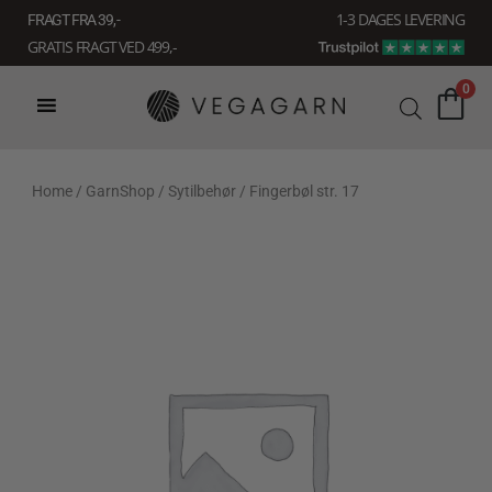
Gå
1-3 DAGES LEVERING
FRAGT FRA 39, -
til
GRATIS FRAGT VED 499,-
indholdet
0
Home
/
GarnShop
/
Sytilbehør
/ Fingerbøl str. 17