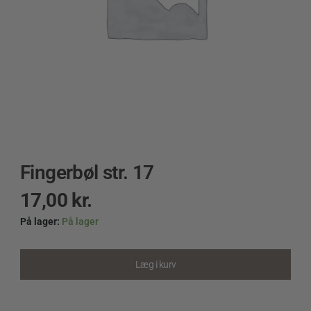
Fingerbøl str. 17
17,00
kr.
På lager:
På lager
Fingerbøl
str.
17
Læg i kurv
quantity