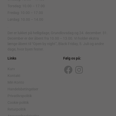
Torsdag: 10.00 – 17.00
Fredag: 10.00 – 17.00
Lørdag: 10.00 – 14.00
.
Der er lukket på helligdage, Grundlovsdag og 24. december. 31.
December er der åbent fra 10.00 – 13.00. Vi holder ekstra
længe åbent til “Open by night”, Black Friday, 5. Juli og andre
dage, hvor byen fester.
Links
Følg os på:
Kurv
F
I
Kontakt
a
n
Min Konto
c
s
Handelsbetingelser
Privatlivspolitik
e
t
Cookie politik
b
a
Returpolitik
Ansvarsfraskrivelse