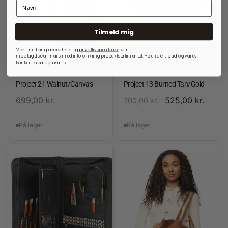
Tilmeld mig
Ved tilmelding accepterer jeg
privatlivspolitkken
samt
modtagelse af mails med info omkring produktsortimentet. Herunder tilbud og varer,
konkurrencer og events.
RE:DESIGNED
RE:DESIGNED
Project 21 Walnut/Canvas
Project 13 Burned Tan/Gold
699,00
kr.
525,00
kr.
700,00
kr.
På lager
På lager