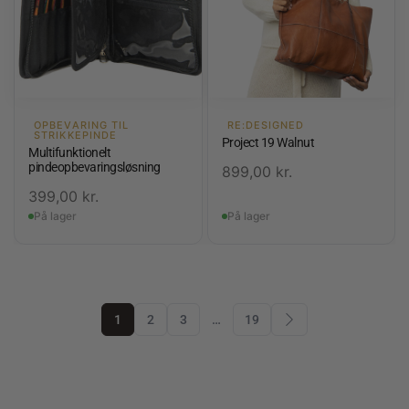
OPBEVARING TIL
RE:DESIGNED
STRIKKEPINDE
Project 19 Walnut
Multifunktionelt
pindeopbevaringsløsning
899,00
kr.
399,00
kr.
På lager
På lager
1
2
3
…
19