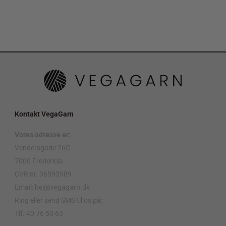
Kontakt VegaGarn
Vores adresse er:
Vendersgade 26C
7000 Fredericia
CVR nr. 36593989
Email: hej@vegagarn.dk
Ring eller send SMS til os på:
Tlf. 40 76 53 63