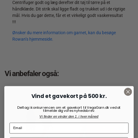
Centrifuger godt og læg derefter dit tøj til tørre på et
håndklæde. Dit strik skal ligge fladt og trukket ud i de rigtige
mål. Hvis du gør dette, får et et virkeligt godt vaskeresultat
!!!
Ønsker du mere information om garnet, kan du besøge
Rowan’s hjemmeside.
Vi anbefaler også:
Vind et gavekort på 500 kr.
Deltag i konkurrencen om et gavekort til VegaGarn.dk ved at
tilmelde dig vores nyhedsbrev.
Vi finder en vinder den 1. i hver måned