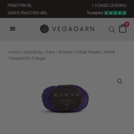
Gå
1-3 DAGES LEVERING
FRAGT FRA 39, -
til
GRATIS FRAGT VED 499,-
indholdet
0
Home
/
GarnShop
/
Garn
/
Rowan
/
Felted Tweed
/ Felted
Tweed K0015 Regal