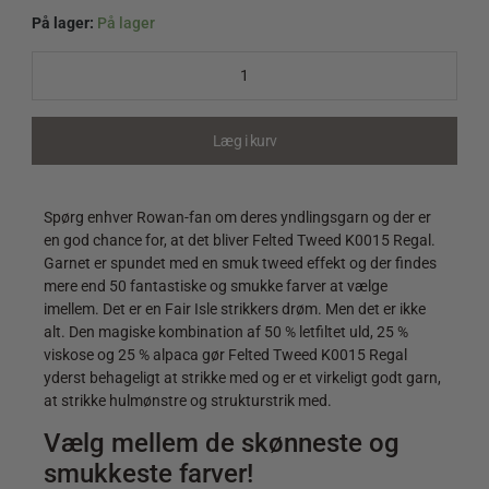
På lager:
På lager
Felted
Tweed
K0015
Regal
quantity
Læg i kurv
Spørg enhver Rowan-fan om deres yndlingsgarn og der er
en god chance for, at det bliver Felted Tweed K0015 Regal.
Garnet er spundet med en smuk tweed effekt og der findes
mere end 50 fantastiske og smukke farver at vælge
imellem. Det er en Fair Isle strikkers drøm. Men det er ikke
alt. Den magiske kombination af 50 % letfiltet uld, 25 %
viskose og 25 % alpaca gør Felted Tweed K0015 Regal
yderst behageligt at strikke med og er et virkeligt godt garn,
at strikke hulmønstre og strukturstrik med.
Vælg mellem de skønneste og
smukkeste farver!