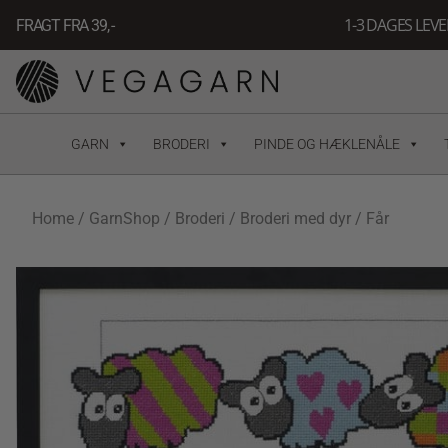
Gå
1-3 DAGES LEV
FRAGT FRA 39, -
til
indholdet
GARN
BRODERI
PINDE OG HÆKLENÅLE
Home
/
GarnShop
/
Broderi
/
Broderi med dyr
/ Får