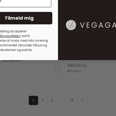
Tilmeld mig
elding accepterer
tlivspolitkken
samt
lse af mails med info omkring
ortimentet. Herunder tilbud og
ED
OPBEVARING TIL STRIKKEPIN
onkurrencer og events.
3 Burned Tan/Gold
Multifunktionelt
pindeopbevaringsløsning
525,00
kr.
399,00
kr.
På lager
1
2
3
…
19