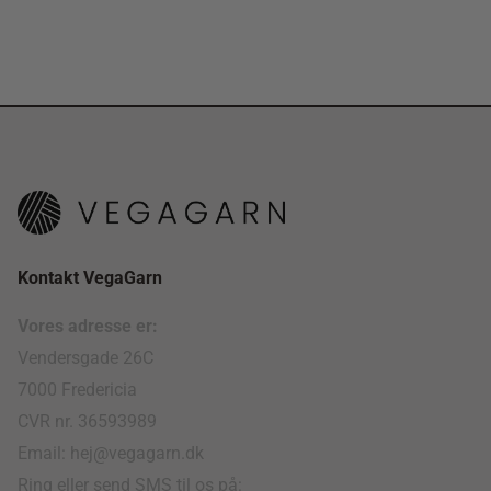
Kontakt VegaGarn
Vores adresse er:
Vendersgade 26C
7000 Fredericia
CVR nr. 36593989
Email: hej@vegagarn.dk
Ring eller send SMS til os på: