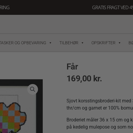
ERING
GRATIS FRAGT VED 49
TASKER OG OPBEVARING
TILBEHØR
OPSKRIFTER
B
Får
169,00
kr.
Sjovt korsstingsbroderi-kit med 
thr/cm og garnet er 100% bomu
Broderiet måler 36 x 15 cm og ka
på kedelig mulepose og som no