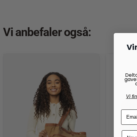
Vi anbefaler også:
Vi
Delt
gave
Vi fi