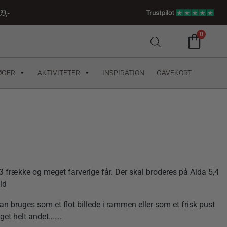
9,-
0
ØGER
AKTIVITETER
INSPIRATION
GAVEKORT
3 frække og meget farverige får. Der skal broderes på Aida 5,4
ld
n bruges som et flot billede i rammen eller som et frisk pust
get helt andet…….