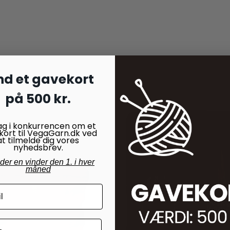
nd et gavekort
på 500 kr.
ag i konkurrencen om et
kort til VegaGarn.dk ved
at tilmelde dig vores
nyhedsbrev.
nder en vinder den 1. i hver
måned