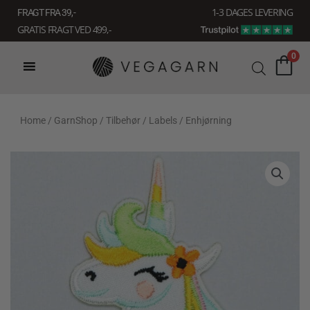
Gå
1-3 DAGES LEVERING
FRAGT FRA 39, -
til
GRATIS FRAGT VED 499,-
indholdet
0
Home
/
GarnShop
/
Tilbehør
/
Labels
/ Enhjørning