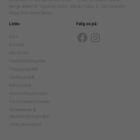
længe åbent til “Open by night”, Black Friday, 5. Juli og andre
dage, hvor byen fester.
Links
Følg os på:
Kurv
F
I
Kontakt
a
n
Min Konto
c
s
Handelsbetingelser
Privatlivspolitik
e
t
Cookie politik
b
a
Returpolitik
o
g
Ansvarsfraskrivelse
o
r
Fortrydelsesformular
Nyhedsbrev &
k
a
Markedsføringsvilkår
m
Vores levandører