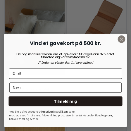
Vind et gavekort på 500 kr.
Deltag i konkurrencen om et gavekort til VegaGarn.dk ved at
tilmelde dig vores nyhedsbrev.
Vi finder en vinder den 1. i hver måned
RE:DESIGNED
OPBEVARINGSLØSNINGER
TIL RUNDPINDE
Project 2 Crossover Walnut
Project 14 Burned Tan
999,00
kr.
Tilmeld mig
699,00
kr.
På lager
På lager
Ved tilmelding accepterer jeg
privatlivspolitkken
samt
modtagelse af mails med info omkring produktsortimentet. Herunder tilbud og varer,
konkurrencer og events.