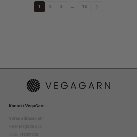
1
2
3
…
18
Kontakt VegaGarn
Vores adresse er:
Vendersgade 26C
7000 Fredericia