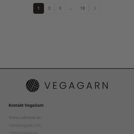
1
2
3
…
18
Kontakt VegaGarn
Vores adresse er:
Vendersgade 26C
7000 Fredericia