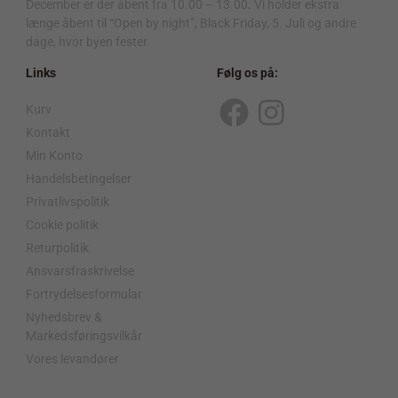
December er der åbent fra 10.00 – 13.00. Vi holder ekstra
længe åbent til “Open by night”, Black Friday, 5. Juli og andre
dage, hvor byen fester.
Links
Følg os på:
Kurv
F
I
Kontakt
a
n
Min Konto
c
s
Handelsbetingelser
Privatlivspolitik
e
t
Cookie politik
b
a
Returpolitik
o
g
Ansvarsfraskrivelse
o
r
Fortrydelsesformular
Nyhedsbrev &
k
a
Markedsføringsvilkår
m
Vores levandører