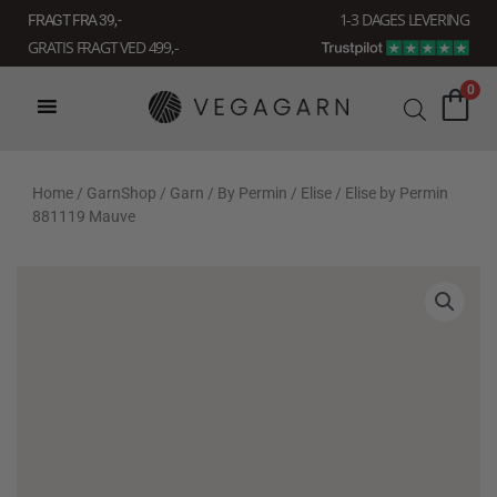
Gå
1-3 DAGES LEVERING
FRAGT FRA 39, -
til
GRATIS FRAGT VED 499,-
indholdet
0
Home
/
GarnShop
/
Garn
/
By Permin
/
Elise
/ Elise by Permin
881119 Mauve