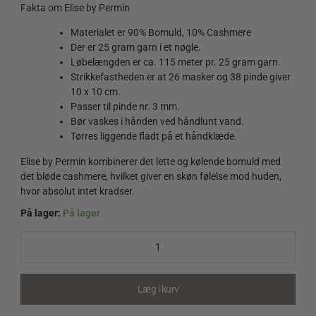
Fakta om Elise by Permin
Materialet er 90% Bomuld, 10% Cashmere
Der er 25 gram garn i et nøgle.
Løbelængden er ca. 115 meter pr. 25 gram garn.
Strikkefastheden er at 26 masker og 38 pinde giver
10 x 10 cm.
Passer til pinde nr. 3 mm.
Bør vaskes i hånden ved håndlunt vand.
Tørres liggende fladt på et håndklæde.
Elise by Permin kombinerer det lette og kølende bomuld med
det bløde cashmere, hvilket giver en skøn følelse mod huden,
hvor absolut intet kradser.
På lager:
På lager
Elise
by
Permin
881119
Mauve
Læg i kurv
quantity