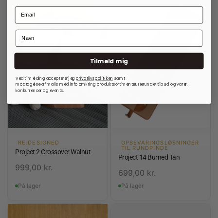
Tilmeld mig
Ved tilmelding accepterer jeg
privatlivspolitkken
samt
modtagelse af mails med info omkring produktsortimentet. Herunder tilbud og varer,
konkurrencer og events.
RE:DESIGNED
OPBEVARINGSLØSNINGER
TIL RUNDPINDE
Project 2 Crossover Walnut
Project 14 Burned Tan
999,00
kr.
699,00
kr.
På lager
På lager