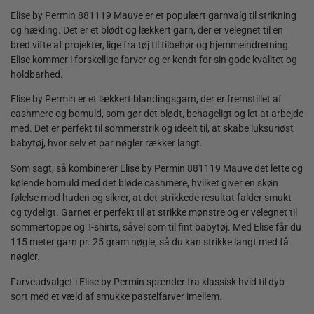
Elise by Permin 881119 Mauve er et populært garnvalg til strikning
og hækling. Det er et blødt og lækkert garn, der er velegnet til en
bred vifte af projekter, lige fra tøj til tilbehør og hjemmeindretning.
Elise kommer i forskellige farver og er kendt for sin gode kvalitet og
holdbarhed.
Elise by Permin er et lækkert blandingsgarn, der er fremstillet af
cashmere og bomuld, som gør det blødt, behageligt og let at arbejde
med. Det er perfekt til sommerstrik og ideelt til, at skabe luksuriøst
babytøj, hvor selv et par nøgler rækker langt.
Som sagt, så kombinerer Elise by Permin 881119 Mauve det lette og
kølende bomuld med det bløde cashmere, hvilket giver en skøn
følelse mod huden og sikrer, at det strikkede resultat falder smukt
og tydeligt. Garnet er perfekt til at strikke mønstre og er velegnet til
sommertoppe og T-shirts, såvel som til fint babytøj. Med Elise får du
115 meter garn pr. 25 gram nøgle, så du kan strikke langt med få
nøgler.
Farveudvalget i Elise by Permin spænder fra klassisk hvid til dyb
sort med et væld af smukke pastelfarver imellem.