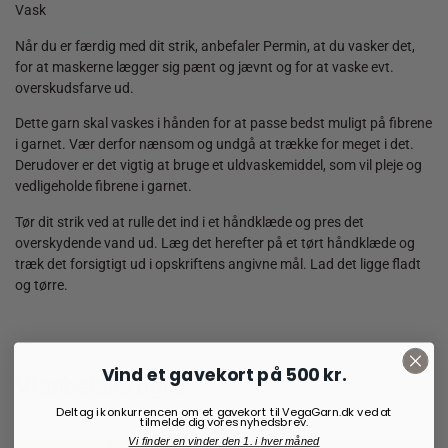
Vask
Når du er færdig med dit strik, anbefaler Permin, at du vasker det,
for at maskerne lægger sig pænt og jævnt og for at vaske evt.
overskudsfarve ud.
Dette garn skal vaskes i hånden for at passe bedst muligt på fibrene
i garnet. Vær derfor nænsom og undgå at trække for meget i det.
Derudover er det vigtig at bruge et uldvaskemiddel, som vil pleje og
vedligeholde fibrene i garnet.
Tør dit strik ved at rulle det ind i et håndklæde og pres det
overskydende vand ud. Læg det herefter på et tørt håndklæde og
træk det forsigtigt ud i opskriftens angivne mål. Lad det ligge fladt
og tørre.
Vind et gavekort på 500 kr.
Vi anbefaler også:
Deltag i konkurrencen om et gavekort til VegaGarn.dk ved at
tilmelde dig vores nyhedsbrev.
Vi finder en vinder den 1. i hver måned