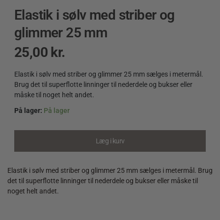
Elastik i sølv med striber og
glimmer 25 mm
25,00
kr.
Elastik i sølv med striber og glimmer 25 mm sælges i metermål.
Brug det til superflotte linninger til nederdele og bukser eller
måske til noget helt andet.
På lager:
På lager
Elastik
i
sølv
Læg i kurv
med
striber
og
Elastik i sølv med striber og glimmer 25 mm sælges i metermål. Brug
glimmer
det til superflotte linninger til nederdele og bukser eller måske til
25
noget helt andet.
mm
quantity