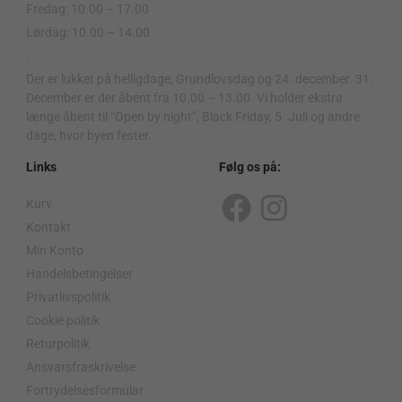
Fredag: 10.00 – 17.00
Lørdag: 10.00 – 14.00
.
Der er lukket på helligdage, Grundlovsdag og 24. december. 31.
December er der åbent fra 10.00 – 13.00. Vi holder ekstra
længe åbent til “Open by night”, Black Friday, 5. Juli og andre
dage, hvor byen fester.
Links
Følg os på:
Kurv
F
I
Kontakt
a
n
Min Konto
c
s
Handelsbetingelser
Privatlivspolitik
e
t
Cookie politik
b
a
Returpolitik
o
g
Ansvarsfraskrivelse
o
r
Fortrydelsesformular