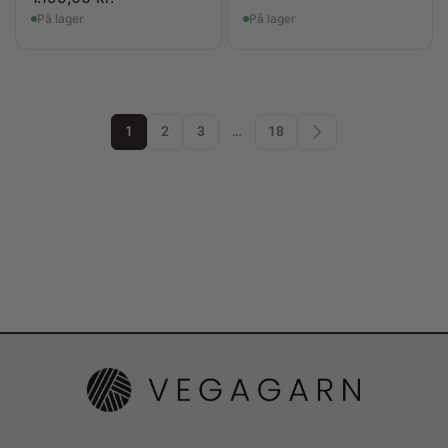
På lager
På lager
1
2
3
…
18