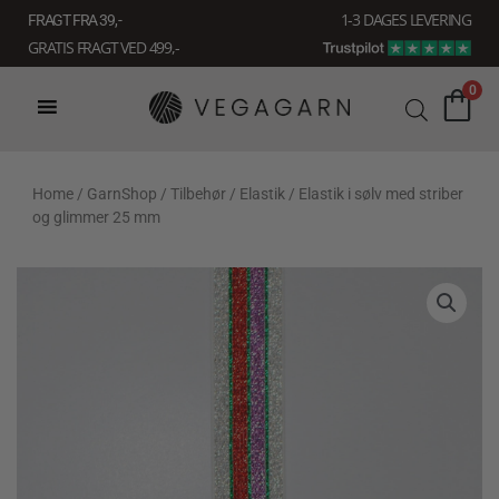
Gå
1-3 DAGES LEVERING
FRAGT FRA 39, -
til
GRATIS FRAGT VED 499,-
indholdet
0
Home
/
GarnShop
/
Tilbehør
/
Elastik
/ Elastik i sølv med striber
og glimmer 25 mm