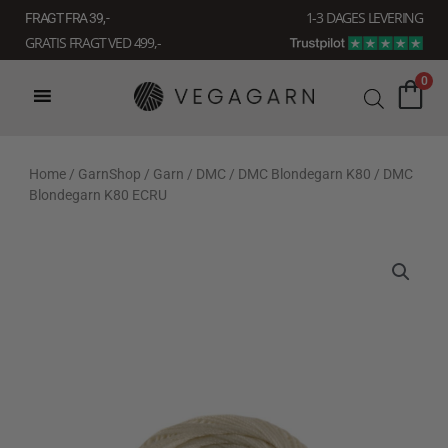
Gå
1-3 DAGES LEVERING
FRAGT FRA 39, -
til
GRATIS FRAGT VED 499,-
indholdet
0
Home
/
GarnShop
/
Garn
/
DMC
/
DMC Blondegarn K80
/ DMC
Blondegarn K80 ECRU