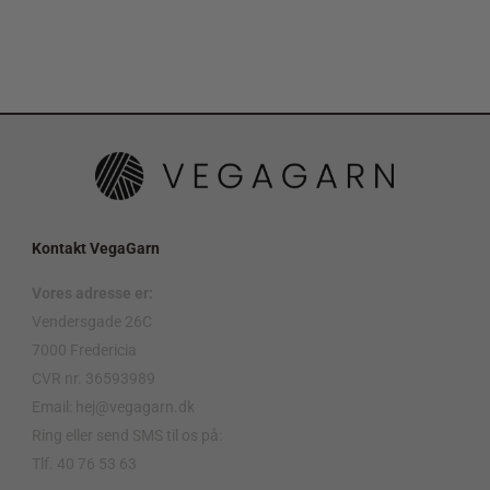
Kontakt VegaGarn
Vores adresse er:
Vendersgade 26C
7000 Fredericia
CVR nr. 36593989
Email: hej@vegagarn.dk
Ring eller send SMS til os på:
Tlf. 40 76 53 63