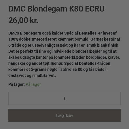
DMC Blondegarn K80 ECRU
26,00
kr.
DMCs Blondegarn også kaldet Spécial Dentelles, er lavet af
100% dobbeltmerceriseret kæmmet bomuld. Garnet består af
6 tråde og er usædvanligt stærkt og har en smuk blank finish.
Det er perfekt til fine og indviklede blonderarbejder og til at
skabe udsøgte kanter på lommetørklæder, bordplader, kraver,
handsker og andet tøjtilbehør. Spécial Dentelles-tråden
kommer i et 5-grams nøgle i størrelse 80 og fås både i
ensfarvet og i multifarvet.
På lager:
På lager
DMC
Blondegarn
K80
ECRU
quantity
Læg i kurv