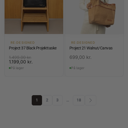
RE:DESIGNED
RE:DESIGNED
Project 37 Black Projekttaske
Project 21 Walnut/Canvas
699,00
kr.
1.499,00
kr.
1.199,00
kr.
På lager
På lager
1
2
3
…
18