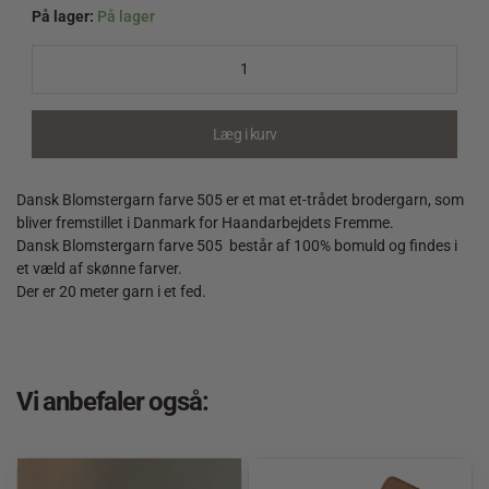
På lager:
På lager
Dansk
Blomstergarn
farve
505
quantity
Læg i kurv
Dansk Blomstergarn farve 505 er et mat et-trådet brodergarn, som
bliver fremstillet i Danmark for Haandarbejdets Fremme.
Dansk Blomstergarn farve 505 består af 100% bomuld og findes i
et væld af skønne farver.
Der er 20 meter garn i et fed.
Vi anbefaler også: