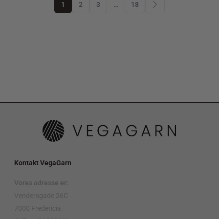
1
2
3
…
18
Kontakt VegaGarn
Vores adresse er:
Vendersgade 26C
7000 Fredericia