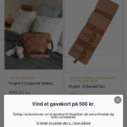
RE:DESIGNED
OPBEVARINGSLØSNINGER
TIL RUNDPINDE
Project 2 Crossover Walnut
Project 14 Burned Tan
999,00
kr.
699,00
kr.
Vind et gavekort på 500 kr.
På lager
På lager
Deltag i konkurrencen om et gavekort til VegaGarn.dk ved at tilmelde dig
vores nyhedsbrev.
Vi finder en vinder den 1. i hver måned