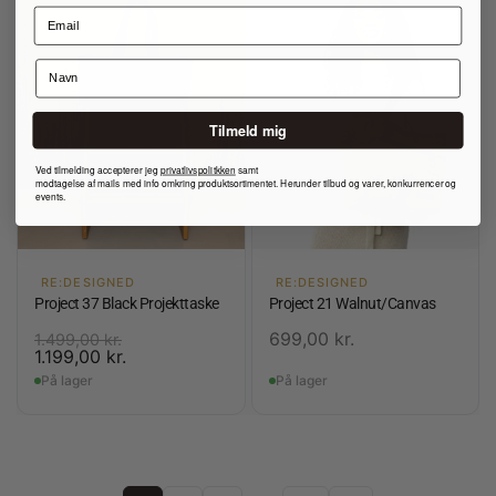
Tilmeld mig
Ved tilmelding accepterer jeg
privatlivspolitkken
samt
modtagelse af mails med info omkring produktsortimentet. Herunder tilbud og varer, konkurrencer og
events.
RE:DESIGNED
RE:DESIGNED
Project 37 Black Projekttaske
Project 21 Walnut/Canvas
699,00
kr.
1.499,00
kr.
1.199,00
kr.
På lager
På lager