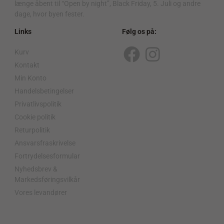
længe åbent til “Open by night”, Black Friday, 5. Juli og andre
dage, hvor byen fester.
Links
Følg os på:
Kurv
F
I
Kontakt
a
n
Min Konto
c
s
Handelsbetingelser
Privatlivspolitik
e
t
Cookie politik
b
a
Returpolitik
o
g
Ansvarsfraskrivelse
o
r
Fortrydelsesformular
Nyhedsbrev &
k
a
Markedsføringsvilkår
m
Vores levandører