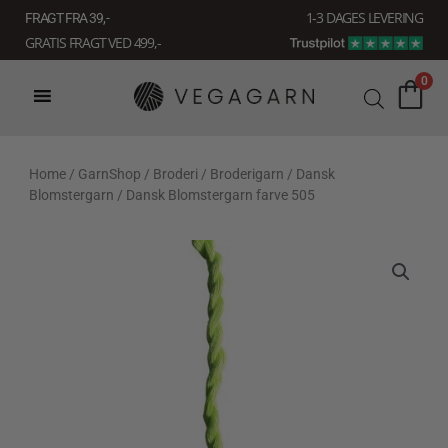
Gå
1-3 DAGES LEVERING
FRAGT FRA 39, -
til
GRATIS FRAGT VED 499,-
indholdet
0
Home
/
GarnShop
/
Broderi
/
Broderigarn
/
Dansk
Blomstergarn
/ Dansk Blomstergarn farve 505