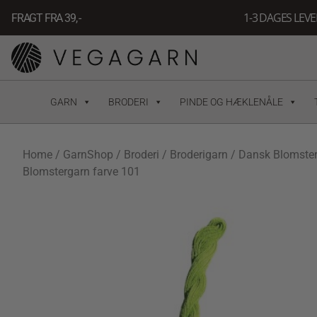
Gå
1-3 DAGES LEV
FRAGT FRA 39, -
til
indholdet
GARN
BRODERI
PINDE OG HÆKLENÅLE
Home
/
GarnShop
/
Broderi
/
Broderigarn
/
Dansk Blomste
Blomstergarn farve 101