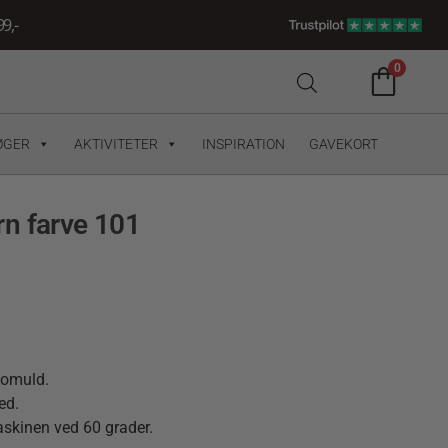
9,-
0
ØGER
AKTIVITETER
INSPIRATION
GAVEKORT
n farve 101
bomuld.
ed.
askinen ved 60 grader.