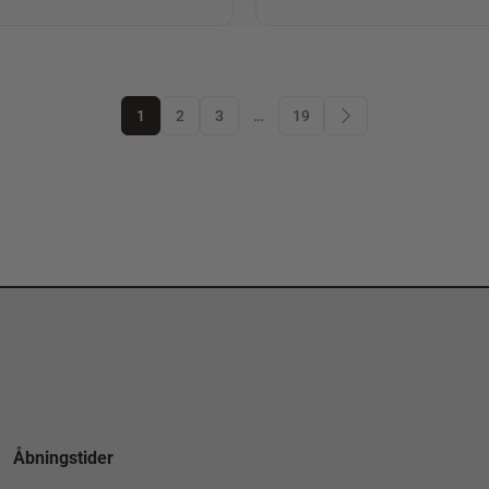
1
2
3
…
19
Åbningstider