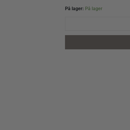
Dansk
På lager:
På lager
Blomstergarn
farve
101
quantity