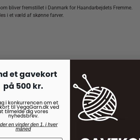
 som bliver fremstillet i Danmark for Haandarbejdets Fremme.
 i et væld af skønne farver.
nd et gavekort
på 500 kr.
ag i konkurrencen om et
kort til VegaGarn.dk ved
at tilmelde dig vores
nyhedsbrev.
nder en vinder den 1. i hver
måned