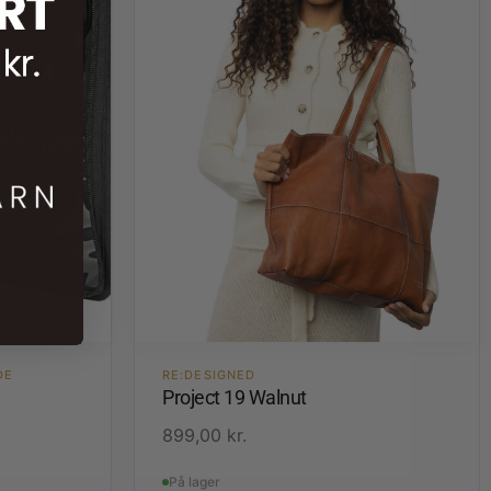
DE
RE:DESIGNED
Project 19 Walnut
899,00
kr.
På lager