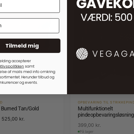
Tilmeld mig
elding accepterer
tlivspolitkken
samt
lse af mails med info omkring
ortimentet. Herunder tilbud og
onkurrencer og events.
ED
OPBEVARING TIL STRIKKEPIN
3 Burned Tan/Gold
Multifunktionelt
pindeopbevaringsløsning
525,00
kr.
399,00
kr.
På lager