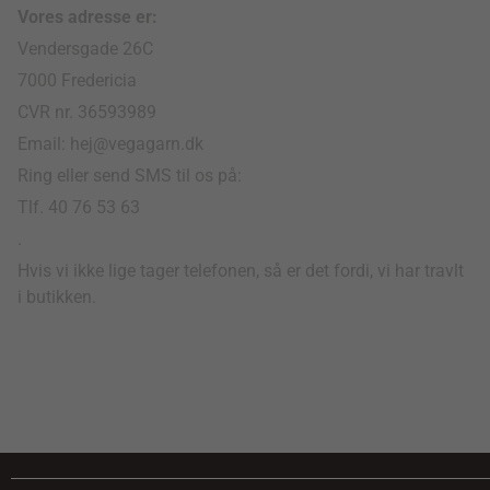
Vores adresse er:
Vendersgade 26C
7000 Fredericia
CVR nr. 36593989
Email: hej@vegagarn.dk
Ring eller send SMS til os på:
Tlf. 40 76 53 63
.
Hvis vi ikke lige tager telefonen, så er det fordi, vi har travlt
i butikken.