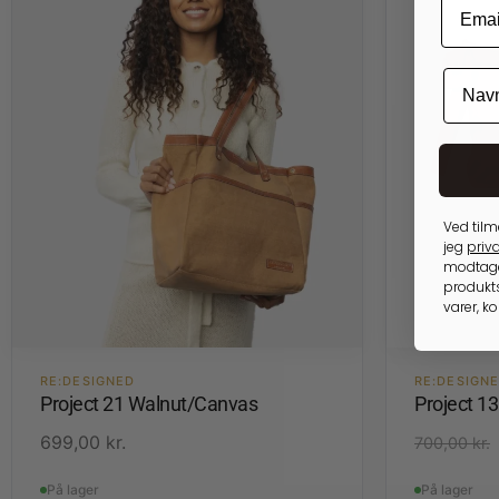
Ved tilm
jeg
priva
modtage
produkts
varer, k
RE:DESIGNED
RE:DESIGN
Project 21 Walnut/Canvas
Project 1
699,00
kr.
700,00
kr.
På lager
På lager