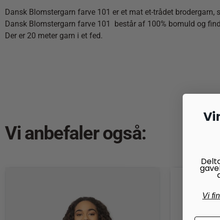
Dansk Blomstergarn farve 101 er et mat et-trådet brodergarn,
Dansk Blomstergarn farve 101 består af 100% bomuld og findes
Der er 20 meter garn i et fed.
Vi
Vi anbefaler også:
Delt
gave
Vi fi