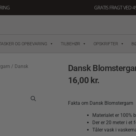
ERING
GRATIS FRAGT VED 49
TASKER OG OPBEVARING
TILBEHØR
OPSKRIFTER
B
Dansk Blomstergar
rgarn
/ Dansk
16,00
kr.
Fakta om Dansk Blomstergarn
Materialet er 100% 
Der er 20 meter i et f
Tåler vask i vaskem