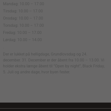
Mandag: 10.00 – 17.00
Tirsdag: 10.00 – 17.00
Onsdag: 10.00 – 17.00
Torsdag: 10.00 – 17.00
Fredag: 10.00 – 17.00
Lørdag: 10.00 – 14.00
.
Der er lukket på helligdage, Grundlovsdag og 24.
december. 31. December er der åbent fra 10.00 – 13.00. Vi
holder ekstra længe åbent til “Open by night”, Black Friday,
5. Juli og andre dage, hvor byen fester.