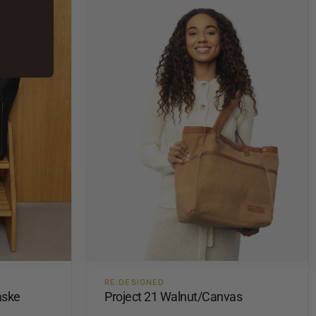
RE:DESIGNED
aske
Project 21 Walnut/Canvas