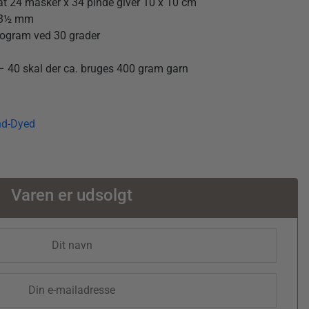
at 24 masker x 34 pinde giver 10 x 10 cm
– 3½ mm
rogram ved 30 grader
8 – 40 skal der ca. bruges 400 gram garn
nd-Dyed
Varen er udsolgt