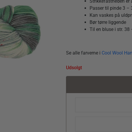
Strikkefastheden er 
Passer til pinde 3 
Kan vaskes på uldp
Bør tørre liggende
Til en bluse i str. 3
Se alle farverne i
Cool Wool Ha
Udsolgt