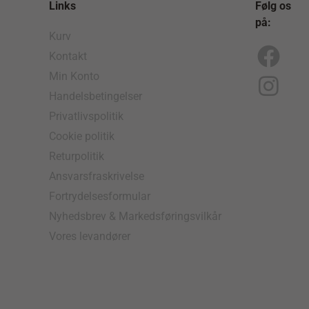
Links
Følg os
på:
Kurv
Kontakt
F
I
Min Konto
a
n
Handelsbetingelser
c
s
Privatlivspolitik
e
t
Cookie politik
b
a
Returpolitik
o
g
Ansvarsfraskrivelse
Fortrydelsesformular
o
r
Nyhedsbrev & Markedsføringsvilkår
k
a
Vores levandører
m