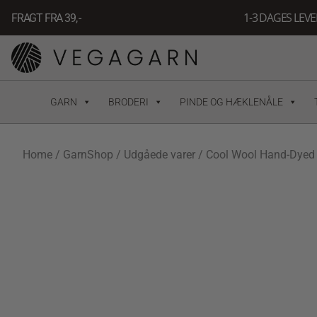
Gå
1-3 DAGES LEV
FRAGT FRA 39, -
til
indholdet
GARN
BRODERI
PINDE OG HÆKLENÅLE
Home
/
GarnShop
/
Udgåede varer
/ Cool Wool Hand-Dyed