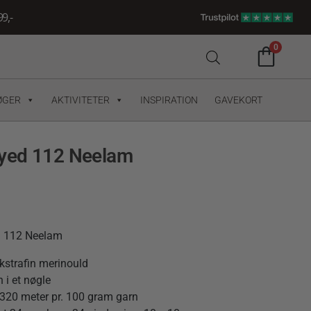
9,-
0
ØGER
AKTIVITETER
INSPIRATION
GAVEKORT
yed 112 Neelam
d 112 Neelam
kstrafin merinould
 i et nøgle
320 meter pr. 100 gram garn