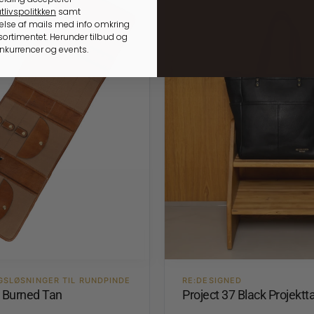
tlivspolitkken
samt
lse af mails med info omkring
ortimentet. Herunder tilbud og
onkurrencer og events.
GSLØSNINGER TIL RUNDPINDE
RE:DESIGNED
4 Burned Tan
Project 37 Black Projektt