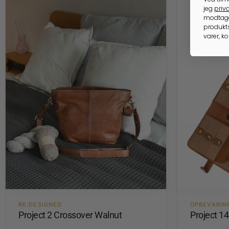
jeg
priva
modtage
produkts
varer, k
RE:DESIGNED
OPBEVARIN
Project 2 Crossover Walnut
Project 1