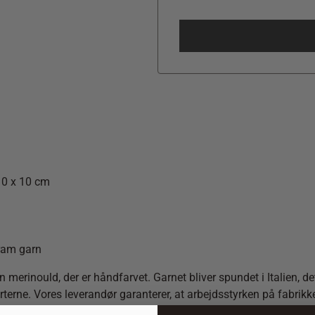
10 x 10 cm
gram garn
rinould, der er håndfarvet. Garnet bliver spundet i Italien, det 
rterne. Vores leverandør garanterer, at arbejdsstyrken på fabrikk