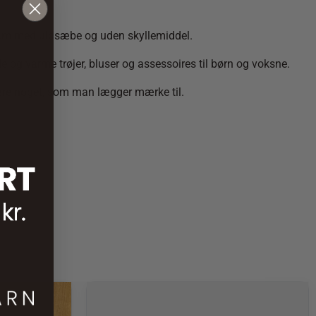
ogram med uldsæbe og uden skyllemiddel.
 og varme trøjer, bluser og assessoires til børn og voksne.
 være noget, som man lægger mærke til.