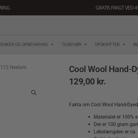
ERING
GRATIS FRAGT VED 49
TASKER OG OPBEVARING
TILBEHØR
OPSKRIFTER
B
Cool Wool Hand-D
 112 Neelam
129,00
kr.
Fakta om Cool Wool Hand-Dye
Materialet er 100% e
Der er 100 gram garn
Løbelængden er ca. 