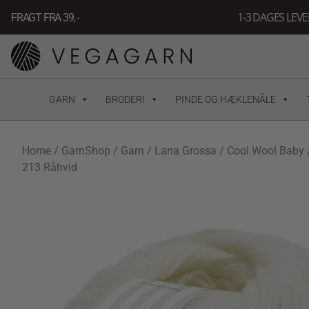
Gå
1-3 DAGES LEV
FRAGT FRA 39, -
til
indholdet
GARN
BRODERI
PINDE OG HÆKLENÅLE
Home
/
GarnShop
/
Garn
/
Lana Grossa
/
Cool Wool Baby
213 Råhvid