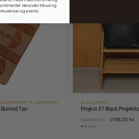
ortimentet. Herunder tilbud og
onkurrencer og events.
GSLØSNINGER TIL RUNDPINDE
RE:DESIGNED
4 Burned Tan
Project 37 Black Projektt
.
1.199,00
kr.
1.499,00
kr.
På lager