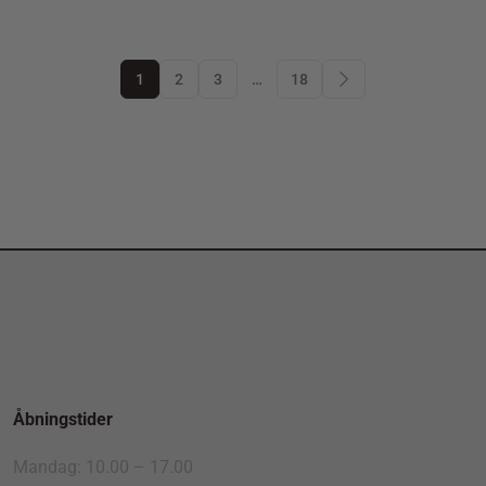
1
2
3
…
18
Åbningstider
Mandag: 10.00 – 17.00