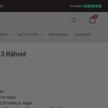
9,-
0
ØGER
AKTIVITETER
INSPIRATION
GAVEKORT
13 Råhvid
ld.
 et nøgle.
220 meter pr. nøgle.