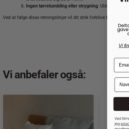
Ingen tørretumbling eller strygning
: Uldgarn som d
Ved at følge disse retningslinjer vil dit strik forblive blødt, smid
Delt
gave
Vi fi
Vi anbefaler også:
Ved tilm
jeg
priva
modtage