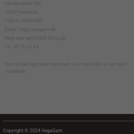
Vendersgade 26C
7000 Fredericia
CVR nr. 36593989
Email: hej@vegagarn.dk
Ring eller send SMS til os på:
Tlf. 40 76 53 63
.
Hvis vi ikke lige tager telefonen, så er det fordi, vi har travlt
i butikken.
Copyright © 2024 VegaGarn