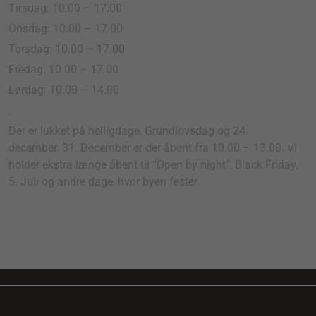
Tirsdag: 10.00 – 17.00
Onsdag: 10.00 – 17.00
Torsdag: 10.00 – 17.00
Fredag: 10.00 – 17.00
Lørdag: 10.00 – 14.00
.
Der er lukket på helligdage, Grundlovsdag og 24.
december. 31. December er der åbent fra 10.00 – 13.00. Vi
holder ekstra længe åbent til “Open by night”, Black Friday,
5. Juli og andre dage, hvor byen fester.