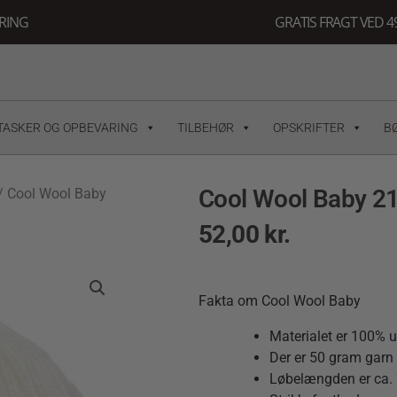
ERING
GRATIS FRAGT VED 49
TASKER OG OPBEVARING
TILBEHØR
OPSKRIFTER
B
Cool Wool Baby 2
/ Cool Wool Baby
52,00
kr.
Fakta om Cool Wool Baby
Materialet er 100% u
Der er 50 gram garn i
Løbelængden er ca. 