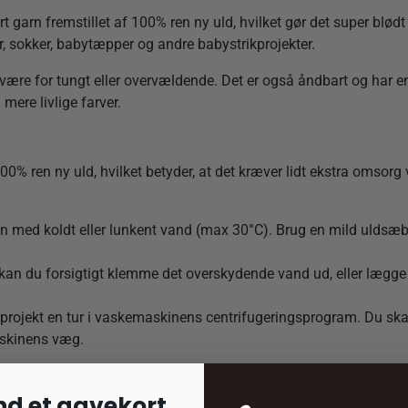
garn fremstillet af 100% ren ny uld, hvilket gør det super blødt 
 huer, sokker, babytæpper og andre babystrikprojekter.
være for tungt eller overvældende. Det er også åndbart og har en 
mere livlige farver.
% ren ny uld, hvilket betyder, at det kræver lidt ekstra omsorg 
en med koldt eller lunkent vand (max 30°C). Brug en mild uldsæbe 
et kan du forsigtigt klemme det overskydende vand ud, eller lægge
 projekt en tur i vaskemaskinens centrifugeringsprogram. Du skal
askinens væg.
 Baby fladt til tørre på et håndklæde, form dem forsigtigt til d
nd et gavekort