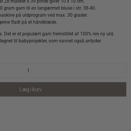
at 28 masker x 39 pinde giver 10 x 10 cm.
0 gram garn til en langærmet bluse i str. 38-40.
askine på uldprogram ved max. 30 grader.
 gerne fladt på et håndklæde.
 Det er et populært garn fremstillet af 100% ren ny uld,
elegnet til babyprojekter, som navnet også antyder.
Læg i kurv