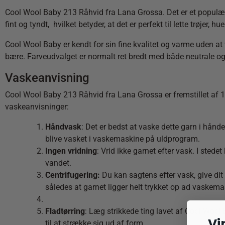
Cool Wool Baby 213 Råhvid fra Lana Grossa. Det er et populært 
fint og tyndt, hvilket betyder, at det er perfekt til lette trøjer,
Cool Wool Baby er kendt for sin fine kvalitet og varme uden at 
bære. Farveudvalget er normalt ret bredt med både neutrale og 
Vaskeanvisning
Cool Wool Baby 213 Råhvid fra Lana Grossa er fremstillet af 100
vaskeanvisninger:
Håndvask
: Det er bedst at vaske dette garn i hånd
blive vasket i vaskemaskine på uldprogram.
Ingen vridning
: Vrid ikke garnet efter vask. I sted
vandet.
Centrifugering:
Du kan sagtens efter vask, give dit
således at garnet ligger helt trykket op ad vaskem
Fladtørring
: Læg strikkede ting lavet af Cool Wool
Vi
til at strække sig ud af form.