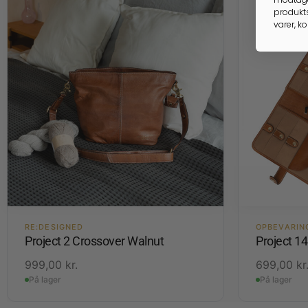
produkts
varer, k
RE:DESIGNED
OPBEVARIN
Project 2 Crossover Walnut
Project 1
999,00
kr.
699,00
kr
På lager
På lager