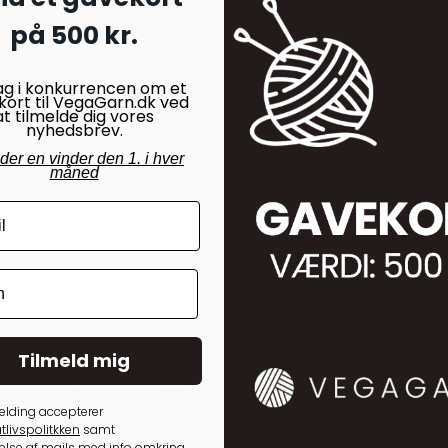
ette bør aldrig tørretumbles eller stryges. Varmen kan beskadige
på 500 kr.
igt og i god stand i lang tid.
ag i konkurrencen om et
kort til VegaGarn.dk ved
at tilmelde dig vores
nyhedsbrev.
nder en vinder den 1. i hver
måned
Tilmeld mig
elding accepterer
tlivspolitkken
samt
lse af mails med info omkring