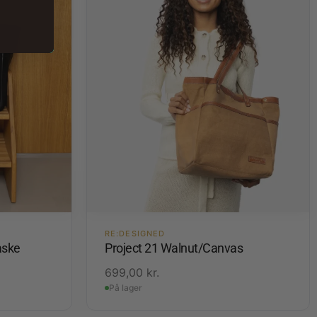
RE:DESIGNED
aske
Project 21 Walnut/Canvas
699,00
kr.
På lager