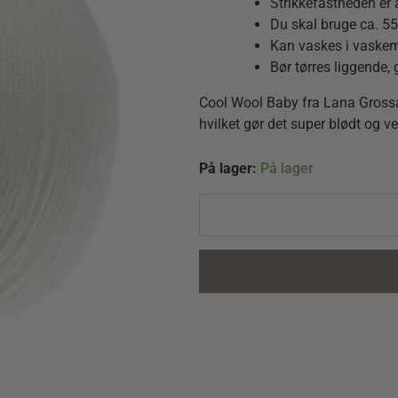
Strikkefastheden er 
Du skal bruge ca. 55
Kan vaskes i vaskem
Bør tørres liggende,
Cool Wool Baby fra Lana Grossa.
hvilket gør det super blødt og v
Cool
På lager:
På lager
Wool
Baby
213
Råhvid
quantity