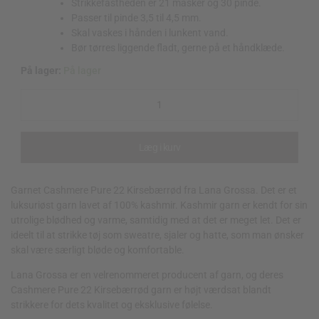
Strikkefastheden er 21 masker og 30 pinde.
Passer til pinde 3,5 til 4,5 mm.
Skal vaskes i hånden i lunkent vand.
Bør tørres liggende fladt, gerne på et håndklæde.
På lager:
På lager
Cashmere
Pure
22
Kirsebærrød
quantity
Læg i kurv
Garnet Cashmere Pure 22 Kirsebærrød fra Lana Grossa. Det er et
luksuriøst garn lavet af 100% kashmir. Kashmir garn er kendt for sin
utrolige blødhed og varme, samtidig med at det er meget let. Det er
ideelt til at strikke tøj som sweatre, sjaler og hatte, som man ønsker
skal være særligt bløde og komfortable.
Lana Grossa er en velrenommeret producent af garn, og deres
Cashmere Pure 22 Kirsebærrød garn er højt værdsat blandt
strikkere for dets kvalitet og eksklusive følelse.