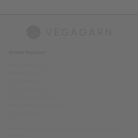
Kontakt VegaGarn
Vores adresse er:
Vendersgade 26C
7000 Fredericia
CVR nr. 36593989
Email: hej@vegagarn.dk
Ring eller send SMS til os på:
Tlf. 40 76 53 63
.
Hvis vi ikke lige tager telefonen, så er det fordi, vi har travlt i
butikken.