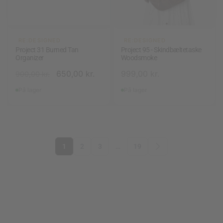
RE:DESIGNED
RE:DESIGNED
Project 31 Burned Tan
Project 95 - Skindbæltetaske
Organizer
Woodsmoke
650,00
kr.
999,00
kr.
900,00
kr.
På lager
På lager
1
2
3
…
19