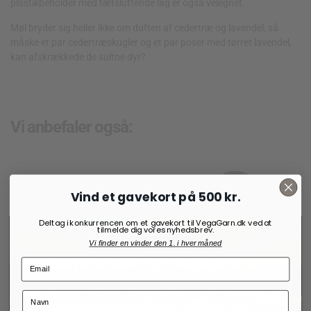
plastikbeholder med tætsluttende låg er også velegnet.
Møl bryder sig heller ikke om duften af cedertræ og lavendel, så
måske et par cedertræskugler og et par poser med tørret lavendel,
kan afskrækkede de sultne dyr?
Vi anbefaler også:
Vind et gavekort på 500 kr.
Deltag i konkurrencen om et gavekort til VegaGarn.dk ved at
tilmelde dig vores nyhedsbrev.
Vi finder en vinder den 1. i hver måned
Sommerferie hos VegaGarn
VegaGarn holder sommerferie fra søndag den 21. juni til fredag den 26. Ordrer
afgivet i perioden vil blive behandlet, så snart vi er tilbage.