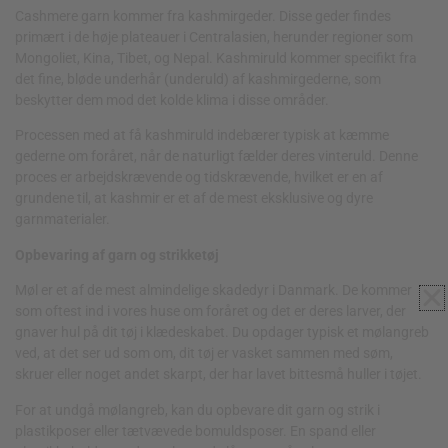
Cashmere garn kommer fra kashmirgeder. Disse geder findes
primært i de høje plateauer i Centralasien, herunder regioner som
Mongoliet, Kina, Tibet, og Nepal. Kashmiruld kommer specifikt fra
det fine, bløde underhår (underuld) af kashmirgederne, som
beskytter dem mod det kolde klima i disse områder.
Processen med at få kashmiruld indebærer typisk at kæmme
gederne om foråret, når de naturligt fælder deres vinteruld. Denne
proces er arbejdskrævende og tidskrævende, hvilket er en af
grundene til, at kashmir er et af de mest eksklusive og dyre
garnmaterialer.
Opbevaring af garn og strikketøj
Møl er et af de mest almindelige skadedyr i Danmark. De kommer
som oftest ind i vores huse om foråret og det er deres larver, der
gnaver hul på dit tøj i klædeskabet. Du opdager typisk et mølangreb
ved, at det ser ud som om, dit tøj er vasket sammen med søm,
skruer eller noget andet skarpt, der har lavet bittesmå huller i tøjet.
For at undgå mølangreb, kan du opbevare dit garn og strik i
plastikposer eller tætvævede bomuldsposer. En spand eller