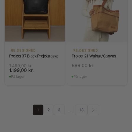
RE:DESIGNED
RE:DESIGNED
Project 37 Black Projekttaske
Project 21 Walnut/Canvas
699,00
kr.
1.499,00
kr.
1.199,00
kr.
På lager
På lager
1
2
3
…
18