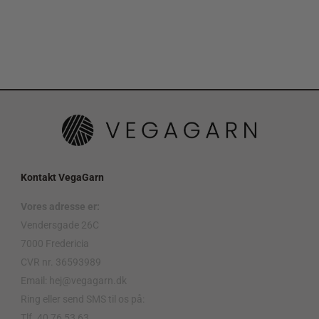
Kontakt VegaGarn
Vores adresse er:
Vendersgade 26C
7000 Fredericia
CVR nr. 36593989
Email: hej@vegagarn.dk
Ring eller send SMS til os på:
Tlf. 40 76 53 63