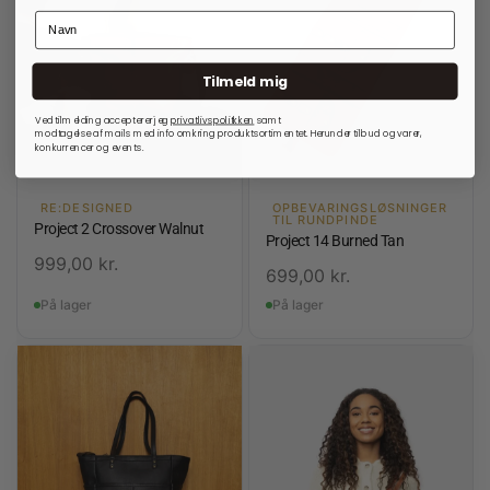
Tilmeld mig
Ved tilmelding accepterer jeg
privatlivspolitkken
samt
modtagelse af mails med info omkring produktsortimentet. Herunder tilbud og varer,
konkurrencer og events.
RE:DESIGNED
OPBEVARINGSLØSNINGER
TIL RUNDPINDE
Project 2 Crossover Walnut
Project 14 Burned Tan
999,00
kr.
699,00
kr.
På lager
På lager