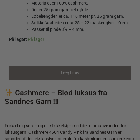
Materialet er 100% cashmere.
Der er 25 gram garn i et nøgle.
Løbelængden er ca. 110 meter pr. 25 gram garn.
Strikkefastheden er at 25 – 22 masker giver 10 cm.
Passer til pinde 3½ – 4 mm.
På lager:
På lager
Cashmere
4504
Candy
Pink
quantity
Læg i kurv
Cashmere – Blød luksus fra
Sandnes Garn !!!
Forkæl dig selv – og dit strikketøj – med det ultimative inden for
luksusgarn. Cashmere 4504 Candy Pink fra Sandnes Garn er
spundet af den eksklusive underuld fra kashmirgeden, som er kendt