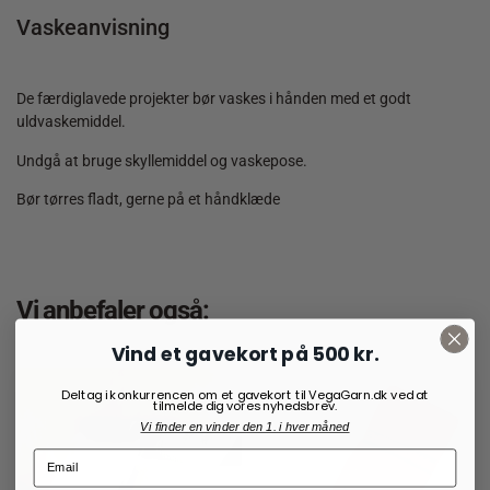
Vaskeanvisning
De færdiglavede projekter bør vaskes i hånden med et godt
uldvaskemiddel.
Undgå at bruge skyllemiddel og vaskepose.
Bør tørres fladt, gerne på et håndklæde
Vi anbefaler også:
Vind et gavekort på 500 kr.
Deltag i konkurrencen om et gavekort til VegaGarn.dk ved at
tilmelde dig vores nyhedsbrev.
Vi finder en vinder den 1. i hver måned