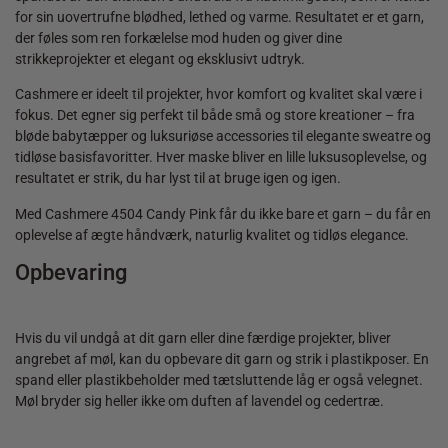
for sin uovertrufne blødhed, lethed og varme. Resultatet er et garn,
der føles som ren forkælelse mod huden og giver dine
strikkeprojekter et elegant og eksklusivt udtryk.
Cashmere er ideelt til projekter, hvor komfort og kvalitet skal være i
fokus. Det egner sig perfekt til både små og store kreationer – fra
bløde babytæpper og luksuriøse accessories til elegante sweatre og
tidløse basisfavoritter. Hver maske bliver en lille luksusoplevelse, og
resultatet er strik, du har lyst til at bruge igen og igen.
Med Cashmere 4504 Candy Pink får du ikke bare et garn – du får en
oplevelse af ægte håndværk, naturlig kvalitet og tidløs elegance.
Opbevaring
Hvis du vil undgå at dit garn eller dine færdige projekter, bliver
angrebet af møl, kan du opbevare dit garn og strik i plastikposer. En
spand eller plastikbeholder med tætsluttende låg er også velegnet.
Møl bryder sig heller ikke om duften af lavendel og cedertræ.