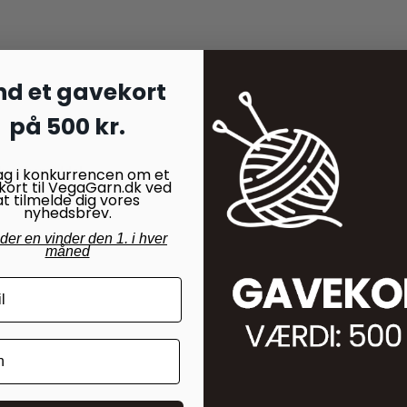
nd et gavekort
på 500 kr.
ldvaskemiddel.
ag i konkurrencen om et
kort til VegaGarn.dk ved
at tilmelde dig vores
nyhedsbrev.
nder en vinder den 1. i hver
måned