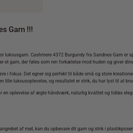
s Garn !!!
en for luksusgarn. Cashmere 4372 Burgundy fra Sandnes Garn er 
er et garn, der føles som ren forkælelse mod huden og giver dine 
være i fokus. Det egner sig perfekt til både små og store kreatio
lille luksusoplevelse, og resultatet er strik, du har lyst til at br
en oplevelse af ægte håndværk, naturlig kvalitet og tidløs ele
er angrebet af møl, kan du opbevare dit garn og strik i plastikpos