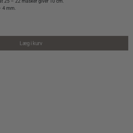
at 25 – 22 masker giver 10 cm.
 – 4 mm.
Læg i kurv