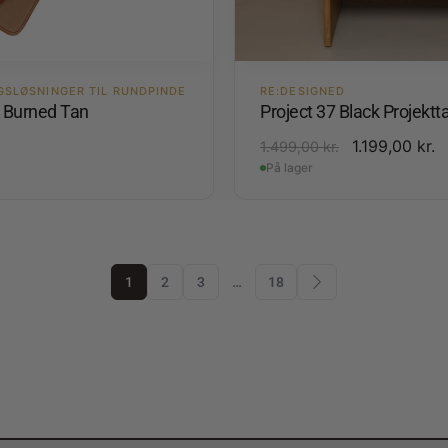
GSLØSNINGER TIL RUNDPINDE
RE:DESIGNED
4 Burned Tan
Project 37 Black Projektt
.
1.199,00
kr.
1.499,00
kr.
På lager
1
2
3
…
18