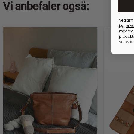
Vi anbefaler også:
Ved tilm
jeg
priva
modtage
produkts
varer, k