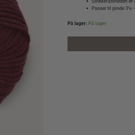
Strikkefastheden er 
Passer til pinde 3½
Cashmere
På lager:
På lager
4372
Burgundy
quantity