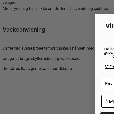
velegnet.
Møl bryder sig heller ikke om duften af lavendel og cedertræ.
Vi
Vaskeanvisning
De færdiglavede projekter bør vaskes i hånden med et godt u
Delt
gave
Undgå at bruge skyllemiddel og vaskepose.
Vi fi
Bør tørres fladt, gerne på et håndklæde