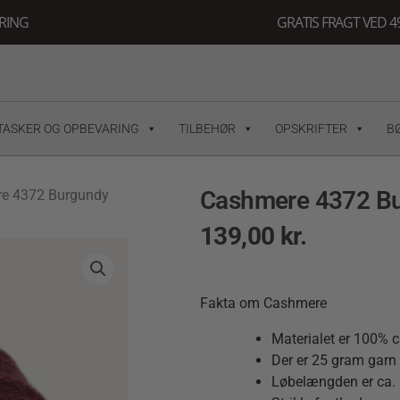
ERING
GRATIS FRAGT VED 49
TASKER OG OPBEVARING
TILBEHØR
OPSKRIFTER
B
Cashmere 4372 B
e 4372 Burgundy
139,00
kr.
Fakta om Cashmere
Materialet er 100% 
Der er 25 gram garn i
Løbelængden er ca. 