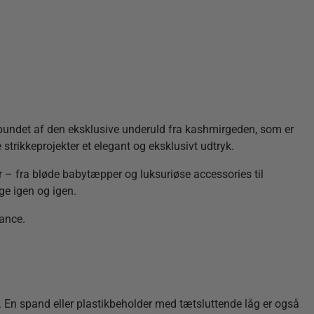
spundet af den eksklusive underuld fra kashmirgeden, som er
strikkeprojekter et elegant og eksklusivt udtryk.
ner – fra bløde babytæpper og luksuriøse accessories til
uge igen og igen.
gance.
er. En spand eller plastikbeholder med tætsluttende låg er også