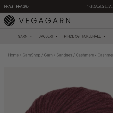
Gå
1-3 DAGES LEV
FRAGT FRA 39, -
til
indholdet
GARN
BRODERI
PINDE OG HÆKLENÅLE
Home
/
GarnShop
/
Garn
/
Sandnes
/
Cashmere
/ Cashmer