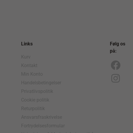
Links
Følg os
på:
Kurv
Kontakt
F
I
Min Konto
a
n
Handelsbetingelser
c
s
Privatlivspolitik
e
t
Cookie politik
b
a
Returpolitik
o
g
Ansvarsfraskrivelse
Fortrydelsesformular
o
r