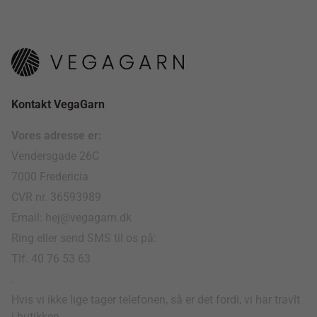
Kontakt VegaGarn
Vores adresse er:
Vendersgade 26C
7000 Fredericia
CVR nr. 36593989
Email: hej@vegagarn.dk
Ring eller send SMS til os på:
Tlf. 40 76 53 63
.
Hvis vi ikke lige tager telefonen, så er det fordi, vi har travlt
i butikken.