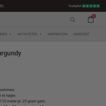
9,-
0
ØGER
AKTIVITETER
INSPIRATION
GAVEKORT
urgundy
cashmere.
 et nøgle.
110 meter pr. 25 gram garn.