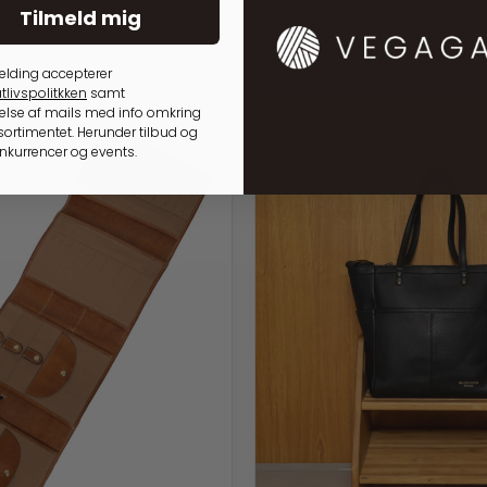
Tilmeld mig
elding accepterer
tlivspolitkken
samt
lse af mails med info omkring
ortimentet. Herunder tilbud og
onkurrencer og events.