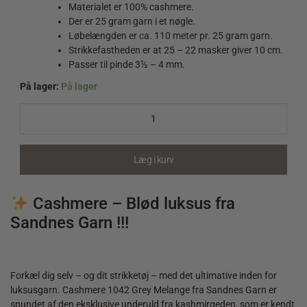
Materialet er 100% cashmere.
Der er 25 gram garn i et nøgle.
Løbelængden er ca. 110 meter pr. 25 gram garn.
Strikkefastheden er at 25 – 22 masker giver 10 cm.
Passer til pinde 3½ – 4 mm.
På lager:
På lager
Cashmere
1042
Grey
Melange
quantity
Læg i kurv
Cashmere – Blød luksus fra
Sandnes Garn !!!
Forkæl dig selv – og dit strikketøj – med det ultimative inden for
luksusgarn. Cashmere 1042 Grey Melange fra Sandnes Garn er
spundet af den eksklusive underuld fra kashmirgeden, som er kendt