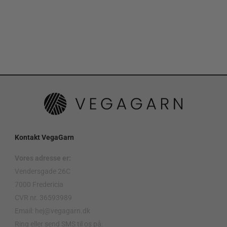
Kontakt VegaGarn
Vores adresse er:
Vendersgade 26C
7000 Fredericia
CVR nr. 36593989
Email: hej@vegagarn.dk
Ring eller send SMS til os på: