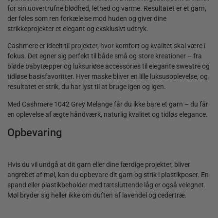
for sin uovertrufne blødhed, lethed og varme. Resultatet er et garn,
der føles som ren forkælelse mod huden og giver dine
strikkeprojekter et elegant og eksklusivt udtryk.
Cashmere er ideelt til projekter, hvor komfort og kvalitet skal være i
fokus. Det egner sig perfekt til både små og store kreationer – fra
bløde babytæpper og luksuriøse accessories til elegante sweatre og
tidløse basisfavoritter. Hver maske bliver en lille luksusoplevelse, og
resultatet er strik, du har lyst til at bruge igen og igen.
Med Cashmere 1042 Grey Melange får du ikke bare et garn – du får
en oplevelse af ægte håndværk, naturlig kvalitet og tidløs elegance.
Opbevaring
Hvis du vil undgå at dit garn eller dine færdige projekter, bliver
angrebet af møl, kan du opbevare dit garn og strik i plastikposer. En
spand eller plastikbeholder med tætsluttende låg er også velegnet.
Møl bryder sig heller ikke om duften af lavendel og cedertræ.