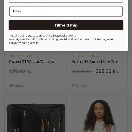
Tilmeld mig
Ved tilmelding accepterer jeg
privatlivspolitkken
samt
modtagelse af mails med info omkring produktsortimentet. Herunder tilbud og varer,
konkurrencer og events.
RE:DESIGNED
RE:DESIGNED
Project 21 Walnut/Canvas
Project 13 Burned Tan/Gold
699,00
kr.
525,00
kr.
700,00
kr.
På lager
På lager