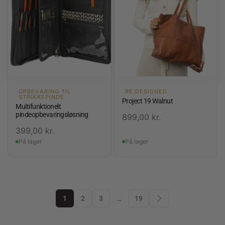
OPBEVARING TIL
RE:DESIGNED
STRIKKEPINDE
Project 19 Walnut
Multifunktionelt
pindeopbevaringsløsning
899,00
kr.
399,00
kr.
På lager
På lager
1
2
3
…
19