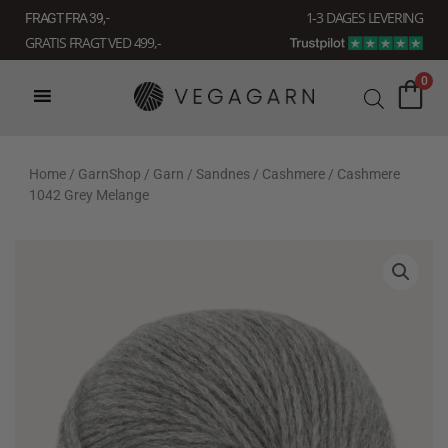
Gå
1-3 DAGES LEVERING
FRAGT FRA 39, -
til
GRATIS FRAGT VED 499,-
indholdet
0
Home
/
GarnShop
/
Garn
/
Sandnes
/
Cashmere
/ Cashmere
1042 Grey Melange