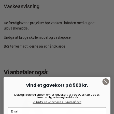
Vaskeanvisning
De færdiglavede projekter bør vaskes i hånden med et godt
uldvaskemiddel.
Undgå at bruge skyllemiddel og vaskepose.
Bør tørres fladt, gerne på et håndklæde
Vi anbefaler også:
Vind et gavekort på 500 kr.
Deltag i konkurrencen om et gavekort til VegaGarn.dk ved at
tilmelde dig vores nyhedsbrev.
Vi finder en vinder den 1. i hver måned