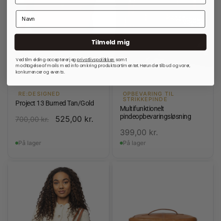
Tilmeld mig
Ved tilmelding accepterer jeg
privatlivspolitkken
samt
modtagelse af mails med info omkring produktsortimentet. Herunder tilbud og varer,
konkurrencer og events.
RE:DESIGNED
OPBEVARING TIL
STRIKKEPINDE
Project 13 Burned Tan/Gold
Multifunktionelt
pindeopbevaringsløsning
525,00
kr.
700,00
kr.
399,00
kr.
På lager
På lager