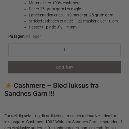
Materialet er 100% cashmere.
Der er 25 gram garn i et nøgle.
Løbelængden er ca. 110 meter pr. 25 gram garn.
Strikkefastheden er at 25 – 22 masker giver 10 cm.
Passer til pinde 3½ – 4 mm.
På lager:
På lager
Cashmere
1002
White
quantity
Læg i kurv
Cashmere – Blød luksus fra
Sandnes Garn !!!
Forkæl dig selv – og dit strikketøj – med det ultimative inden for
luksusgarn. Cashmere 1002 White fra Sandnes Garn er spundet af
den eksklusive underuld fra kashmirgeden, som er kendt for sin