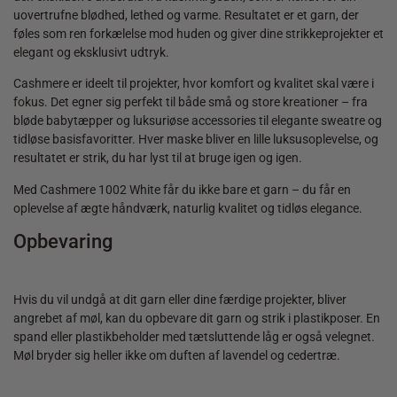
uovertrufne blødhed, lethed og varme. Resultatet er et garn, der
føles som ren forkælelse mod huden og giver dine strikkeprojekter et
elegant og eksklusivt udtryk.
Cashmere er ideelt til projekter, hvor komfort og kvalitet skal være i
fokus. Det egner sig perfekt til både små og store kreationer – fra
bløde babytæpper og luksuriøse accessories til elegante sweatre og
tidløse basisfavoritter. Hver maske bliver en lille luksusoplevelse, og
resultatet er strik, du har lyst til at bruge igen og igen.
Med Cashmere 1002 White får du ikke bare et garn – du får en
oplevelse af ægte håndværk, naturlig kvalitet og tidløs elegance.
Opbevaring
Hvis du vil undgå at dit garn eller dine færdige projekter, bliver
angrebet af møl, kan du opbevare dit garn og strik i plastikposer. En
spand eller plastikbeholder med tætsluttende låg er også velegnet.
Møl bryder sig heller ikke om duften af lavendel og cedertræ.