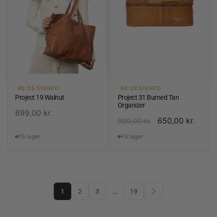
RE:DESIGNED
RE:DESIGNED
Project 19 Walnut
Project 31 Burned Tan
Organizer
899,00
kr.
650,00
kr.
900,00
kr.
På lager
På lager
1
2
3
…
19