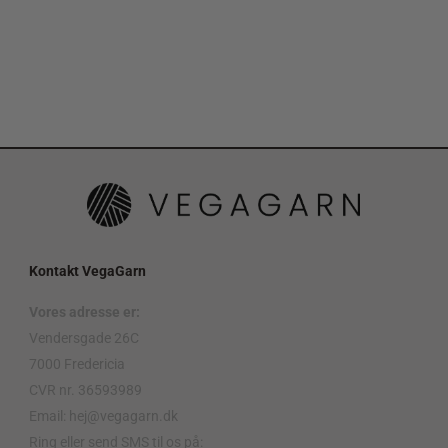
Kontakt VegaGarn
Vores adresse er:
Vendersgade 26C
7000 Fredericia
CVR nr. 36593989
Email: hej@vegagarn.dk
Ring eller send SMS til os på: