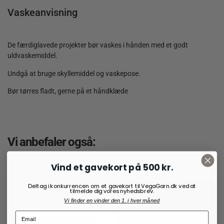
Vaskeanvisning
De færdiglavede projekter bør vaskes i hånden med et godt
uldvaskemiddel.
Undgå at bruge skyllemiddel og vaskepose.
Bør tørres fladt, gerne på et håndklæde
Vi anbefaler også:
Vind et gavekort på 500 kr.
Deltag i konkurrencen om et gavekort til VegaGarn.dk ved at
tilmelde dig vores nyhedsbrev.
Vi finder en vinder den 1. i hver måned