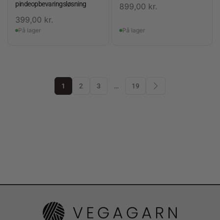
pindeopbevaringsløsning
899,00
kr.
399,00
kr.
På lager
På lager
1
2
3
…
19