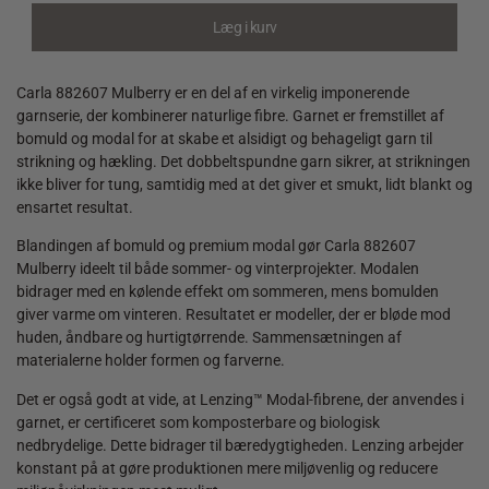
Læg i kurv
Carla 882607 Mulberry er en del af en virkelig imponerende
garnserie, der kombinerer naturlige fibre. Garnet er fremstillet af
bomuld og modal for at skabe et alsidigt og behageligt garn til
strikning og hækling. Det dobbeltspundne garn sikrer, at strikningen
ikke bliver for tung, samtidig med at det giver et smukt, lidt blankt og
ensartet resultat.
Blandingen af bomuld og premium modal gør Carla 882607
Mulberry ideelt til både sommer- og vinterprojekter. Modalen
bidrager med en kølende effekt om sommeren, mens bomulden
giver varme om vinteren. Resultatet er modeller, der er bløde mod
huden, åndbare og hurtigtørrende. Sammensætningen af
materialerne holder formen og farverne.
Det er også godt at vide, at Lenzing™ Modal-fibrene, der anvendes i
garnet, er certificeret som komposterbare og biologisk
nedbrydelige. Dette bidrager til bæredygtigheden. Lenzing arbejder
konstant på at gøre produktionen mere miljøvenlig og reducere