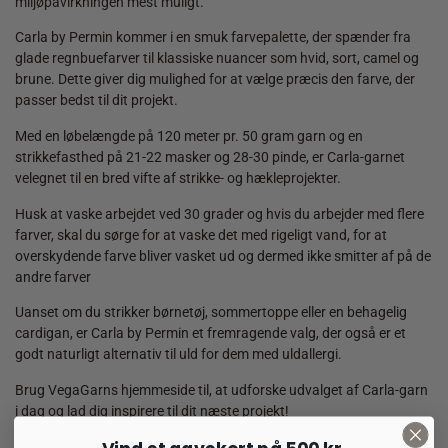
miljøpåvirkningen mest muligt.
Carla by Permin kommer i en smuk farvepalette, der spænder fra
glade regnbuefarver til klassiske nuancer som hvid, sort, camel og
brune. Dette giver dig mulighed for at vælge præcis den farve, der
passer bedst til dit projekt.
Med en løbelængde på 120 meter pr. 50 gram garn og en
strikkefasthed på 21-22 masker og 28-30 pinde, er Carla-garnet
velegnet til en bred vifte af strikke- og hækleprojekter.
Husk at vaske arbejdet ved 30 grader og hvis du arbejder med flere
farver, skal du sørge for at vaske det med rigeligt vand, for at
overskydende farve bliver vasket ud og dermed ikke smitter af på de
andre farver
Uanset om du strikker børnetøj, sommertoppe eller en behagelig
cardigan, er Carla by Permin et fremragende valg, der også er et
godt naturligt alternativ til uld for dem med uldallergi.
Brug VegaGarns hjemmeside til, at udforske udvalget af Carla-garn
i dag og lad dig inspirere til dit næste projekt!