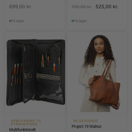
699,00
kr.
525,00
kr.
700,00
kr.
På lager
På lager
OPBEVARING TIL
RE:DESIGNED
STRIKKEPINDE
Project 19 Walnut
Multifunktionelt