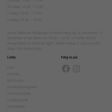
Onsdag: 10.00 – 17.00
Torsdag: 10.00 – 17.00
Fredag: 10.00 – 17.00
Lørdag: 10.00 – 14.00
.
Der er lukket på helligdage, Grundlovsdag og 24. december. 31.
December er der åbent fra 10.00 – 13.00. Vi holder ekstra
længe åbent til “Open by night”, Black Friday, 5. Juli og andre
dage, hvor byen fester.
Links
Følg os på:
Kurv
F
I
Kontakt
a
n
Min Konto
c
s
Handelsbetingelser
Privatlivspolitik
e
t
Cookie politik
b
a
Returpolitik