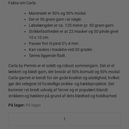
Fakta om Carla
Materialet er 50% og 50% modal.
Der er 50 gram garn i et nøgle.
Løbelængden er ca. 120 meter pr. 50 gram garn.
Strikkefastheden er at 22 masker og 30 pinde giver
10 x 10 cm.
Passer fint til pind 3½-4 mm
Kan vaskes i maskine ved 30 grader.
Tørres liggende fladt.
Carla by Permin er et solidt og robust sommergarn. Det er et
lækkert og blødt garn, der består af 50% bomuld og 50% modal.
Carla-garnet er kendt for sin gode kvalitet og alsidighed, hvilket
gør det velegnet til forskellige strikke- og hækleprojekter. Det
kommer i et bredt udvalg af farver og er populært blandt
strikkere og hæklere på grund af dets blødhed og holdbarhed.
På lager:
På lager
Carla
882607
Mulberry
quantity