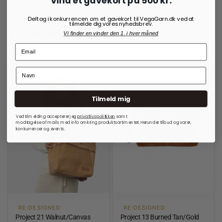
Vind et gavekort på 500 kr.
Deltag i konkurrencen om et gavekort til VegaGarn.dk ved at
tilmelde dig vores nyhedsbrev.
Vi anbefaler også:
Vi finder en vinder den 1. i hver måned
Tilmeld mig
Ved tilmelding accepterer jeg
privatlivspolitkken
samt
modtagelse af mails med info omkring produktsortimentet. Herunder tilbud og varer,
konkurrencer og events.
RE:DESIGNED
RE:DESIGNED
Project 21 Walnut/Canvas
Project 13 Burned Tan/Gold