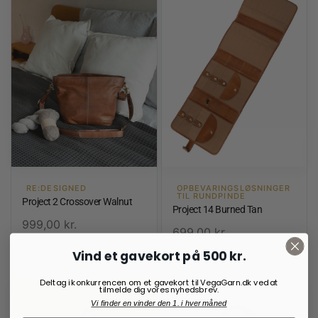
RE:DESIGNED
OPBEVARINGSLØSNINGER
TIL RUNDPINDE
Project 2 Crossover Walnut
Project 14 Burned Tan
999,00
kr.
699,00
kr.
På lager
På lager
Vind et gavekort på 500 kr.
Deltag i konkurrencen om et gavekort til VegaGarn.dk ved at
tilmelde dig vores nyhedsbrev.
Vi finder en vinder den 1. i hver måned