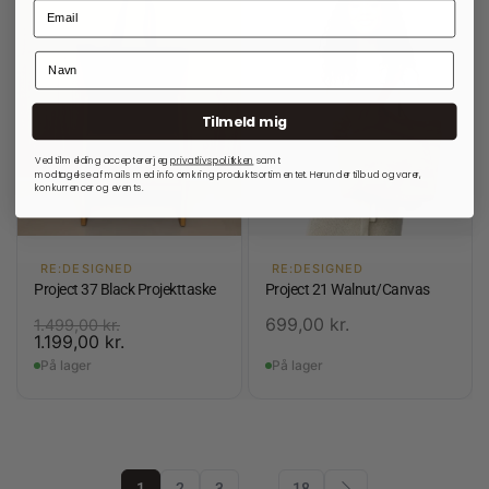
Tilmeld mig
Ved tilmelding accepterer jeg
privatlivspolitkken
samt
modtagelse af mails med info omkring produktsortimentet. Herunder tilbud og varer,
konkurrencer og events.
RE:DESIGNED
RE:DESIGNED
Project 37 Black Projekttaske
Project 21 Walnut/Canvas
699,00
kr.
1.499,00
kr.
1.199,00
kr.
På lager
På lager
1
2
3
…
18