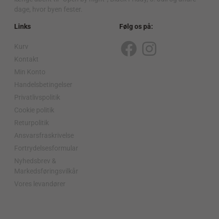
dage, hvor byen fester.
Links
Følg os på:
Kurv
F
I
Kontakt
a
n
Min Konto
c
s
Handelsbetingelser
Privatlivspolitik
e
t
Cookie politik
b
a
Returpolitik
o
g
Ansvarsfraskrivelse
o
r
Fortrydelsesformular
Nyhedsbrev &
k
a
Markedsføringsvilkår
m
Vores levandører