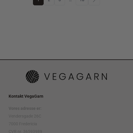
Kontakt VegaGarn
Vores adresse er:
Vendersgade 26C
7000 Fredericia
CVR nr. 36593989