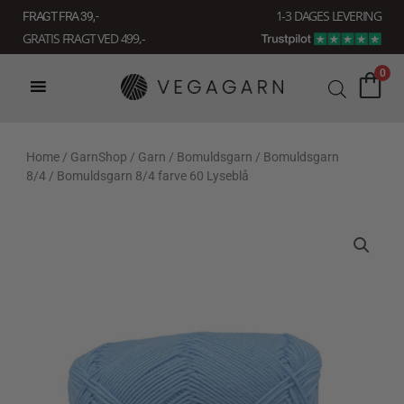
Gå
1-3 DAGES LEVERING
FRAGT FRA 39, -
til
GRATIS FRAGT VED 499,-
indholdet
0
Home
/
GarnShop
/
Garn
/
Bomuldsgarn
/
Bomuldsgarn
8/4
/ Bomuldsgarn 8/4 farve 60 Lyseblå