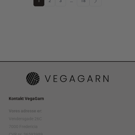
1
2
3
…
18
Kontakt VegaGarn
Vores adresse er:
Vendersgade 26C
7000 Fredericia
CVR nr. 36593989