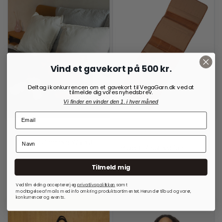
Vind et gavekort på 500 kr.
Deltag i konkurrencen om et gavekort til VegaGarn.dk ved at
tilmelde dig vores nyhedsbrev.
Vi finder en vinder den 1. i hver måned
RE:DESIGNED
OPBEVARINGSLØSNINGER
TIL RUNDPINDE
Project 2 Crossover Walnut
Project 14 Burned Tan
999,00
kr.
699,00
kr.
Tilmeld mig
På lager
På lager
Ved tilmelding accepterer jeg
privatlivspolitkken
samt
modtagelse af mails med info omkring produktsortimentet. Herunder tilbud og varer,
konkurrencer og events.