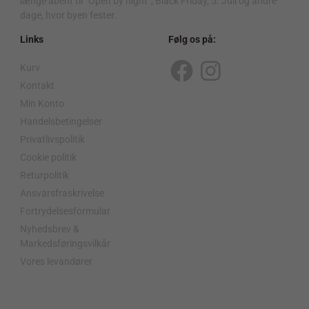
længe åbent til “Open by night”, Black Friday, 5. Juli og andre
dage, hvor byen fester.
Links
Følg os på:
Kurv
F
I
Kontakt
a
n
Min Konto
c
s
Handelsbetingelser
Privatlivspolitik
e
t
Cookie politik
b
a
Returpolitik
o
g
Ansvarsfraskrivelse
o
r
Fortrydelsesformular
Nyhedsbrev &
k
a
Markedsføringsvilkår
m
Vores levandører