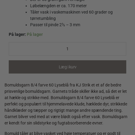
Løbelængden er ca. 170 meter
Tåler vask i vaskemaskinen ved 60 grader og
tørretumbling
Passer til pinde 2½ – 3 mm
På lager:
På lager
Bomuldsgarn
8/4
farve
60
Lyseblå
Læg i kurv
quantity
Bomuldsgarn 8/4 farve 60 Lyseblå fra KJ Strik et et af de bedre
prisvenlige bomuldsgarn. Garnets tråde skiller ikke ad, så det er let
at hækle og strikke med. Bomuldsgarn 8/4 farve 60 Lyseblå er
perfekt og populært til hjemmelavede klude, hæklede dyr, strikkede
håndklæder og tæpper og rigtigt mange andre spændende ting.
Garnet bliver ved med at være blødt også efter vask. Bomuldsgarn
er kendt for sin slidstyrke og fugtabsorberende evner.
Bomuld tåler at blive vasket ved høje temperatuer og er godt til