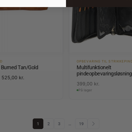
ED
OPBEVARING TIL STRIKKEPIN
3 Burned Tan/Gold
Multifunktionelt
pindeopbevaringsløsning
525,00
kr.
399,00
kr.
På lager
1
2
3
…
19