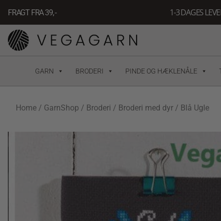
Gå
1-3 DAGES LEV
FRAGT FRA 39, -
til
indholdet
GARN
BRODERI
PINDE OG HÆKLENÅLE
Home
/
GarnShop
/
Broderi
/
Broderi med dyr
/ Blå Ugle