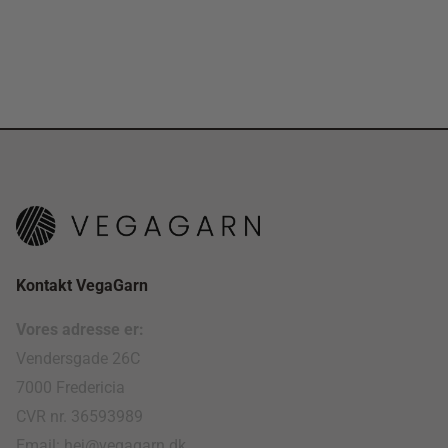
Kontakt VegaGarn
Vores adresse er:
Vendersgade 26C
7000 Fredericia
CVR nr. 36593989
Email: hej@vegagarn.dk