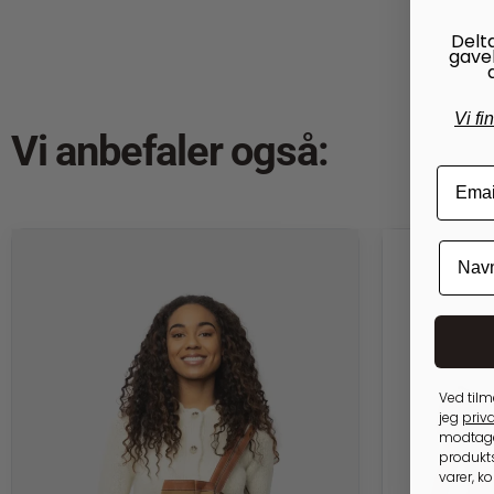
Delt
gave
Vi fi
Vi anbefaler også:
Ved tilm
jeg
priva
modtage
produkts
varer, k