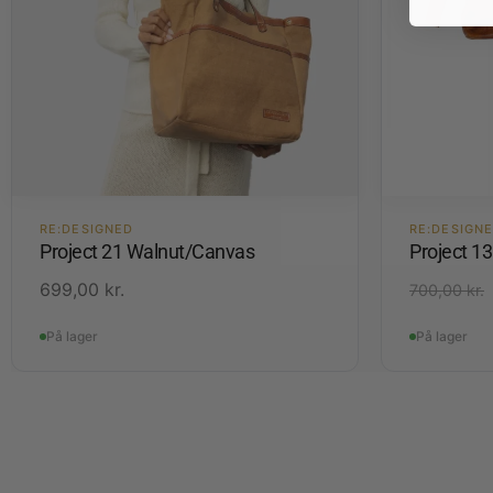
RE:DESIGNED
RE:DESIGN
Project 21 Walnut/Canvas
Project 1
699,00
kr.
700,00
kr.
På lager
På lager