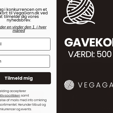
ag i konkurrencen om et
kort til VegaGarn.dk ved
at tilmelde dig vores
nyhedsbrev.
nder en vinder den 1. i hver
måned
Tilmeld mig
elding accepterer
tlivspolitkken
samt
lse af mails med info omkring
ortimentet. Herunder tilbud og
onkurrencer og events.