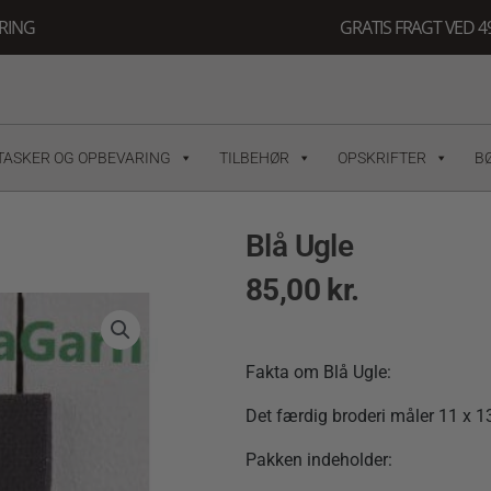
ERING
GRATIS FRAGT VED 49
TASKER OG OPBEVARING
TILBEHØR
OPSKRIFTER
B
Blå Ugle
85,00
kr.
Fakta om Blå Ugle:
Det færdig broderi måler 11 x 
Pakken indeholder: