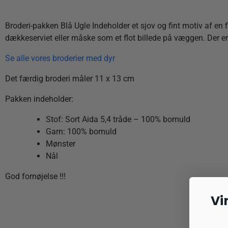
Broderi-pakken Blå Ugle Indeholder et sjov og fint motiv af en fi
dækkeserviet eller måske som et flot billede på væggen. Der e
Se alle vores broderier med dyr
Det færdig broderi måler 11 x 13 cm
Pakken indeholder:
Stof: Sort Aida 5,4 tråde – 100% bomuld
Garn: 100% bomuld
Mønster
Nål
God fornøjelse !!!
Vi