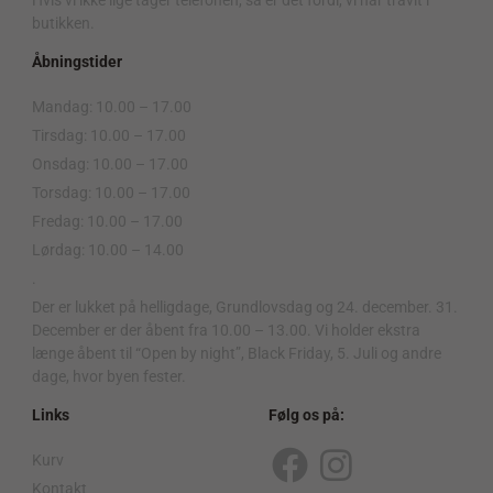
Hvis vi ikke lige tager telefonen, så er det fordi, vi har travlt i
butikken.
Åbningstider
Mandag: 10.00 – 17.00
Tirsdag: 10.00 – 17.00
Onsdag: 10.00 – 17.00
Torsdag: 10.00 – 17.00
Fredag: 10.00 – 17.00
Lørdag: 10.00 – 14.00
.
Der er lukket på helligdage, Grundlovsdag og 24. december. 31.
December er der åbent fra 10.00 – 13.00. Vi holder ekstra
længe åbent til “Open by night”, Black Friday, 5. Juli og andre
dage, hvor byen fester.
Links
Følg os på:
Kurv
F
I
Kontakt