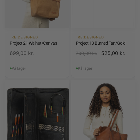
RE:DESIGNED
RE:DESIGNED
Project 21 Walnut/Canvas
Project 13 Burned Tan/Gold
699,00
kr.
525,00
kr.
700,00
kr.
På lager
På lager