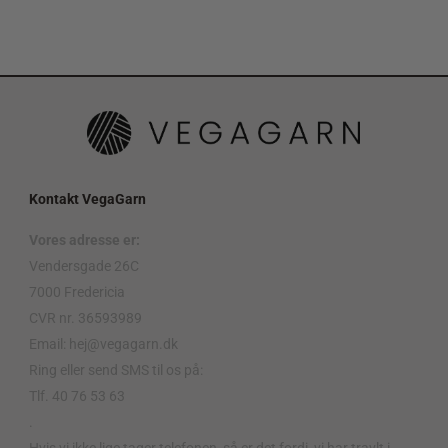
Kontakt VegaGarn
Vores adresse er:
Vendersgade 26C
7000 Fredericia
CVR nr. 36593989
Email: hej@vegagarn.dk
Ring eller send SMS til os på:
Tlf. 40 76 53 63
.