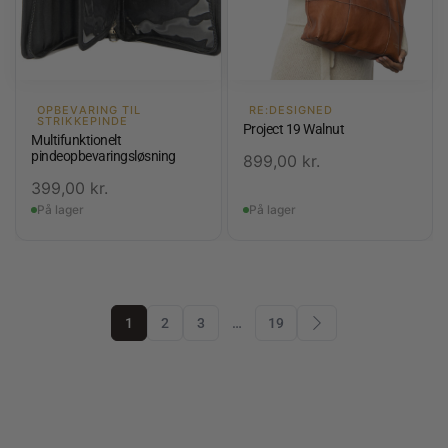
OPBEVARING TIL
RE:DESIGNED
STRIKKEPINDE
Project 19 Walnut
Multifunktionelt
pindeopbevaringsløsning
899,00
kr.
399,00
kr.
På lager
På lager
1
2
3
…
19