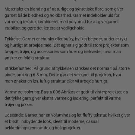
Materialet en blanding af naturlige og syntetiske fibre, som giver
garnet både blødhed og holdbarhed. Garnet indeholder uld for
varme og tekstur, kombineret med polyamid for at give garnet
stabilitet og gøre det lettere at vedligeholde.
Tykkelse: Garnet er chunky eller bulky, hvilket betyder, at det er tykt
og hurtigt at arbejde med. Det egner sig godt til store projekter som
tæpper, trøjer, og accessories som huer og tørklæder, hvor man
ønsker en fyldig struktur.
Strikkefasthed: På grund af tykkelsen strikkes det normalt på større
pinde, omkring 6-8 mm. Dette gør det velegnet til projekter, hvor
man ønsker en løs, luftig struktur eller vil arbejde hurtigt.
Varme og isolering: Basta 006 Abrikos er godt til vinterprojekter, da
det tykke garn giver ekstra varme og isolering, perfekt til varme
trøjer og jakker.
Udseende: Garnet har en voluminøs og let fluffy tekstur, hvilket giver
et blødt, indbydende look, ideelt til moderne, casual
beklædningsgenstande og boligprojekter.