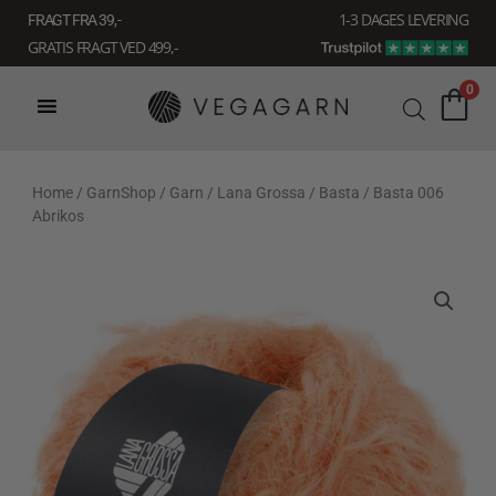
Gå
1-3 DAGES LEVERING
FRAGT FRA 39, -
til
GRATIS FRAGT VED 499,-
indholdet
0
Home
/
GarnShop
/
Garn
/
Lana Grossa
/
Basta
/ Basta 006
Abrikos