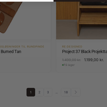
GSLØSNINGER TIL RUNDPINDE
RE:DESIGNED
4 Burned Tan
Project 37 Black Projektt
.
1.199,00
kr.
1.499,00
kr.
På lager
1
2
3
…
18