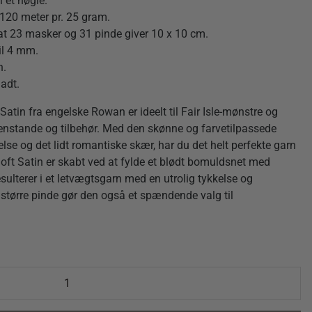
 et nøgle.
120 meter pr. 25 gram.
at
23 masker og 31 pinde giver 10 x 10 cm.
til 4 mm.
n.
ladt.
atin fra engelske Rowan er ideelt til Fair Isle-mønstre og
nstande og tilbehør. Med den skønne og farvetilpassede
lse og det lidt romantiske skær, har du det helt perfekte garn
6 Soft Satin er skabt ved at fylde et blødt bomuldsnet med
esulterer i et letvægtsgarn med en utrolig tykkelse og
 større pinde gør den også et spændende valg til