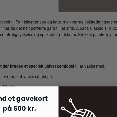
Clay
quantity
deelt til Fair Isle-mønstre og lette, men varme beklædningsgen
, har du det helt perfekte garn til let strik. Alpaca Classic 119
d en utrolig tykkelse og spektakulær tekstur. Strikket på større p
 at der bruges et specielt uldvaskemiddel
til at vaske med.
 let måde at vaske sit uld på.
åndklæde.
nd et gavekort
på 500 kr.