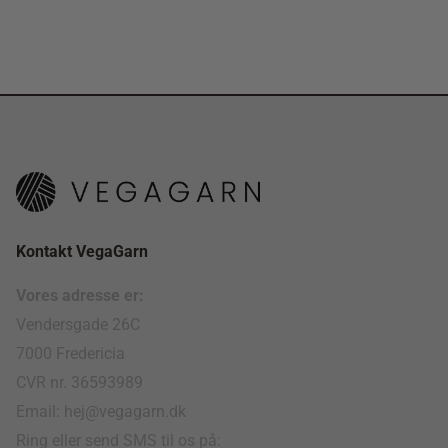
Kontakt VegaGarn
Vores adresse er:
Vendersgade 26C
7000 Fredericia
CVR nr. 36593989
Email: hej@vegagarn.dk
Ring eller send SMS til os på: