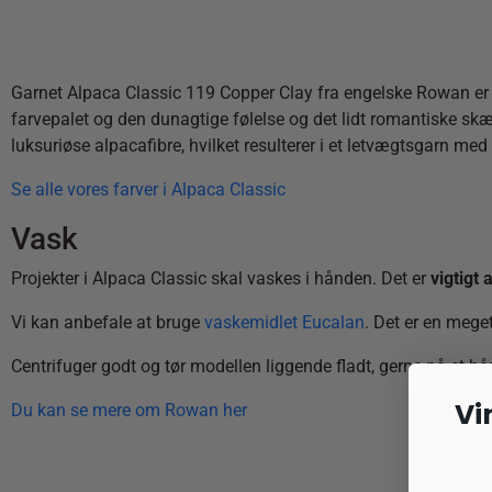
Garnet Alpaca Classic 119 Copper Clay fra engelske Rowan er i
farvepalet og den dunagtige følelse og det lidt romantiske skær
luksuriøse alpacafibre, hvilket resulterer i et letvægtsgarn me
Se alle vores farver i Alpaca Classic
Vask
Projekter i Alpaca Classic skal vaskes i hånden. Det er
vigtigt
Vi kan anbefale at bruge
vaskemidlet Eucalan
. Det er en meget
Centrifuger godt og tør modellen liggende fladt, gerne på et h
Vi
Du kan se mere om Rowan her