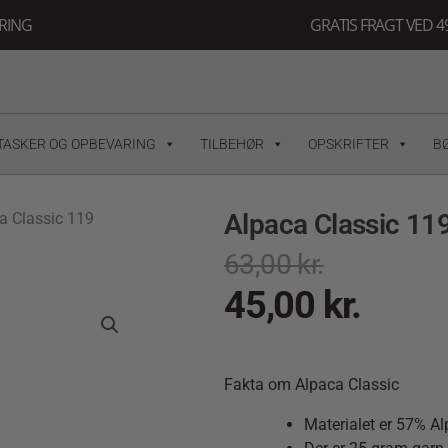
ERING
GRATIS FRAGT VED 49
TASKER OG OPBEVARING
TILBEHØR
OPSKRIFTER
B
Alpaca Classic 11
a Classic 119
63,00
kr.
45,00
kr.
Fakta om Alpaca Classic
Materialet er
57% Al