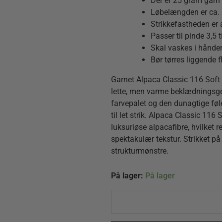
Der er 25 gram garn i
Løbelængden er ca. 
Strikkefastheden er 
Passer til pinde 3,5 
Skal vaskes i hånde
Bør tørres liggende f
Garnet Alpaca Classic 116 Soft S
lette, men varme beklædningsge
farvepalet og den dunagtige føle
til let strik. Alpaca Classic 11
luksuriøse alpacafibre, hvilket r
spektakulær tekstur. Strikket på
strukturmønstre.
Alpaca
På lager:
På lager
Classic
119
Copper