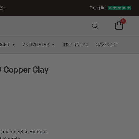
9,-
0
ØGER
AKTIVITETER
INSPIRATION
GAVEKORT
9 Copper Clay
paca og 43 % Bomuld.