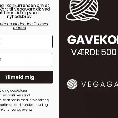
ag i konkurrencen om et
kort til VegaGarn.dk ved
at tilmelde dig vores
nyhedsbrev.
nder en vinder den 1. i hver
måned
Tilmeld mig
elding accepterer
tlivspolitkken
samt
lse af mails med info omkring
ortimentet. Herunder tilbud og
onkurrencer og events.