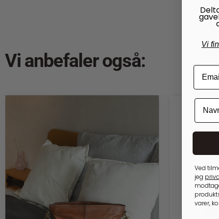
Delt
gave
Vi fi
Vi anbefaler også:
Ved tilm
jeg
priva
modtage
produkts
varer, k